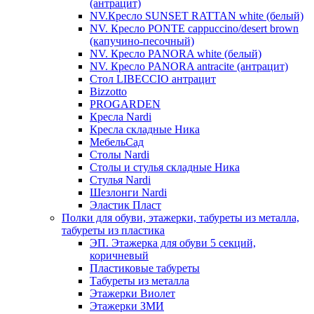
(антрацит)
NV.Кресло SUNSET RATTAN white (белый)
NV. Кресло PONTE cappuccino/desert brown
(капучино-песочный)
NV. Кресло PANORA white (белый)
NV. Кресло PANORA antracite (антрацит)
Стол LIBECCIO антрацит
Bizzotto
PROGARDEN
Кресла Nardi
Кресла складные Ника
МебельСад
Столы Nardi
Столы и стулья складные Ника
Стулья Nardi
Шезлонги Nardi
Эластик Пласт
Полки для обуви, этажерки, табуреты из металла,
табуреты из пластика
ЭП. Этажерка для обуви 5 секций,
коричневый
Пластиковые табуреты
Табуреты из металла
Этажерки Виолет
Этажерки ЗМИ