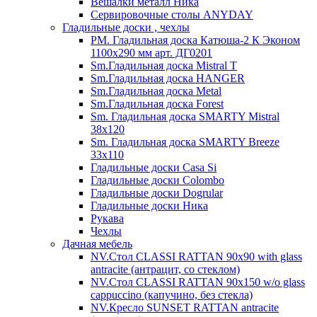
Вешалки металл Ника
Сервировочные столы ANYDAY
Гладильные доски , чехлы
PM. Гладильная доска Катюша-2 К Эконом
1100х290 мм арт. ДГ0201
Sm.Гладильная доска Mistral T
Sm.Гладильная доска HANGER
Sm.Гладильная доска Metal
Sm.Гладильная доска Forest
Sm. Гладильная доска SMARTY Mistral
38x120
Sm. Гладильная доска SMARTY Breeze
33х110
Гладильные доски Casa Si
Гладильные доски Colombo
Гладильные доски Dogrular
Гладильные доски Ника
Рукава
Чехлы
Дачная мебель
NV.Стол CLASSI RATTAN 90х90 with glass
antracite (антрацит, со стеклом)
NV.Стол CLASSI RATTAN 90х150 w/o glass
cappuccino (капучино, без стекла)
NV.Кресло SUNSET RATTAN antracite