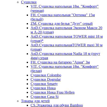
Сушилки
VIT. Сушилка напольная 18м. "Комфорт"
(черная)
FH. Сушилка напольная "Оптима" 15м
(белый)
ZM. Сушилка для белья "Дуэт" серый
AnD.Сушилка напольная Эконом Макси 20
м А-20 (серая)
AnD.Сушилка напольная TOWER mini 18 м
(серая)*
AnD.Сушилка напольнаяTOWER maxi 30 м
(серая)
AnD.Сушилка напольная Nadia 18 м (прут
4мм) серая
FH. Сушилка на батарею "Ария" 3м
VIT. Сушилка напольная 18м. "Комфорт"
(белая)
Cушилки Colombo
Сушилки Dogrular
Сушилки Smarty
Сушилки Ника
Сушилки Ника Frau Hellen
Сушилки Сasa Si
Товары для детей
CS.Этажерка для обуви Bamboo