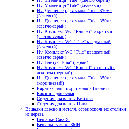
Hv. Мыльница "Tule" (светло-серый)
Hv. Мыльница "Tule" (бежевый)
Hv. Диспенсер для мыла "Tule" 350мл
(бежевый)
Hv. Диспенсер для мыла "Tule" 350мл
(светло-серый)
Hv. Комплект WC "Rambai" закрытый
(светло-серый)
Hv. Комплект WC "Tule" квадратный
(бежевый)
Hv. Комплект WC "Tule" квадратный
(светло-серый)
Hv. Вантуз "Etna" (серый)
Hv. Комплект WC "Rambai" закрытый с
декором (черный)
Hv. Диспенсер для мыла "Tule" 350мл
(коричневый)
Карнизы для штор и кольца Виолетт
Корзины для белья
Сидения для ванны Виолетт
Сидения для ванны Ника
Вешалки дерево и металл, сервировочные столики
из дерева
Вешалки Casa Si
Вешалки металл ЗМИ