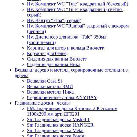
Hv. Комплект WC "Tule" квадратный (бежевый)
Hv. Комплект WC "Tule" квадратный (светло-
серый)
Hv. Вантуз "Etna" (серый)
Hv. Комплект WC "Rambai" закрытый с декором
(черный)
Hv. Диспенсер для мыла "Tule" 350мл
(коричневый)
Карнизы для штор и кольца Виолетт
Корзины для белья
Сидения для ванны Виолетт
Сидения для ванны Ника
Вешалки дерево и металл, сервировочные столики из
дерева
Вешалки Casa Si
Вешалки металл ЗМИ
Вешалки металл Ника
Сервировочные столы ANYDAY
Гладильные доски , чехлы
PM. Гладильная доска Катюша-2 К Эконом
1100х290 мм арт. ДГ0201
Sm.Гладильная доска Mistral T
Sm.Гладильная доска HANGER
Sm.Гладильная доска Metal
Sm.Гладильная доска Forest