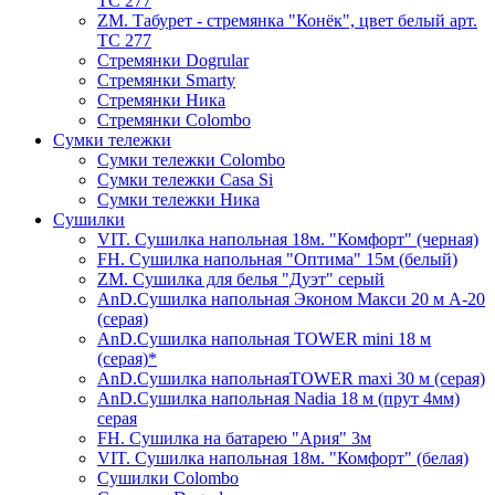
ТС 277
ZM. Табурет - стремянка "Конёк", цвет белый арт.
ТС 277
Стремянки Dogrular
Стремянки Smarty
Стремянки Ника
Стремянки Сolombo
Сумки тележки
Сумки тележки Colombo
Сумки тележки Сasa Si
Сумки тележки Ника
Сушилки
VIT. Сушилка напольная 18м. "Комфорт" (черная)
FH. Сушилка напольная "Оптима" 15м (белый)
ZM. Сушилка для белья "Дуэт" серый
AnD.Сушилка напольная Эконом Макси 20 м А-20
(серая)
AnD.Сушилка напольная TOWER mini 18 м
(серая)*
AnD.Сушилка напольнаяTOWER maxi 30 м (серая)
AnD.Сушилка напольная Nadia 18 м (прут 4мм)
серая
FH. Сушилка на батарею "Ария" 3м
VIT. Сушилка напольная 18м. "Комфорт" (белая)
Cушилки Colombo