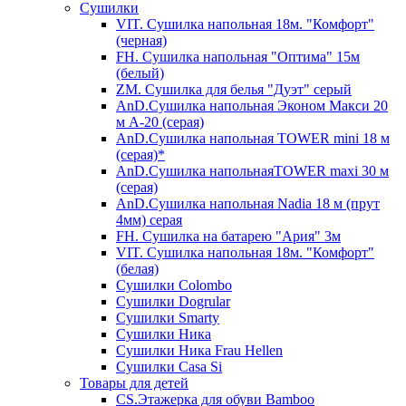
Сушилки
VIT. Сушилка напольная 18м. "Комфорт"
(черная)
FH. Сушилка напольная "Оптима" 15м
(белый)
ZM. Сушилка для белья "Дуэт" серый
AnD.Сушилка напольная Эконом Макси 20
м А-20 (серая)
AnD.Сушилка напольная TOWER mini 18 м
(серая)*
AnD.Сушилка напольнаяTOWER maxi 30 м
(серая)
AnD.Сушилка напольная Nadia 18 м (прут
4мм) серая
FH. Сушилка на батарею "Ария" 3м
VIT. Сушилка напольная 18м. "Комфорт"
(белая)
Cушилки Colombo
Сушилки Dogrular
Сушилки Smarty
Сушилки Ника
Сушилки Ника Frau Hellen
Сушилки Сasa Si
Товары для детей
CS.Этажерка для обуви Bamboo