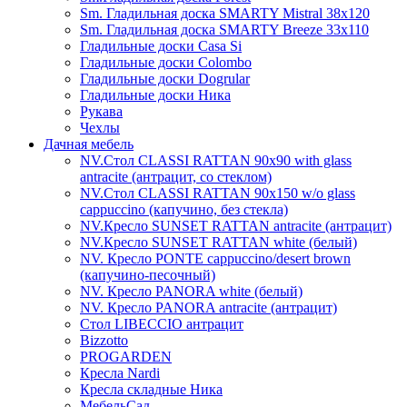
Sm. Гладильная доска SMARTY Mistral 38x120
Sm. Гладильная доска SMARTY Breeze 33х110
Гладильные доски Casa Si
Гладильные доски Colombo
Гладильные доски Dogrular
Гладильные доски Ника
Рукава
Чехлы
Дачная мебель
NV.Стол CLASSI RATTAN 90х90 with glass
antracite (антрацит, со стеклом)
NV.Стол CLASSI RATTAN 90х150 w/o glass
cappuccino (капучино, без стекла)
NV.Кресло SUNSET RATTAN antracite (антрацит)
NV.Кресло SUNSET RATTAN white (белый)
NV. Кресло PONTE cappuccino/desert brown
(капучино-песочный)
NV. Кресло PANORA white (белый)
NV. Кресло PANORA antracite (антрацит)
Стол LIBECCIO антрацит
Bizzotto
PROGARDEN
Кресла Nardi
Кресла складные Ника
МебельСад