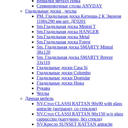
Вешалки металл Ника
Сервировочные столы ANYDAY
Гладильные доски , чехлы
PM. Гладильная доска Катюша-2 К Эконом
1100х290 мм арт. ДГ0201
Sm.Гладильная доска Mistral T
Sm.Гладильная доска HANGER
Sm.Гладильная доска Metal
Sm.Гладильная доска Forest
Sm. Гладильная доска SMARTY Mistral
38x120
Sm. Гладильная доска SMARTY Breeze
33х110
Гладильные доски Casa Si
Гладильные доски Colombo
Гладильные доски Dogrular
Гладильные доски Ника
Рукава
Чехлы
Дачная мебель
NV.Стол CLASSI RATTAN 90х90 with glass
antracite (антрацит, со стеклом)
NV.Стол CLASSI RATTAN 90х150 w/o glass
cappuccino (капучино, без стекла)
NV.Кресло SUNSET RATTAN antracite