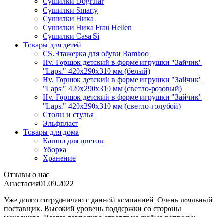
Сушилки Dogrular
Сушилки Smarty
Сушилки Ника
Сушилки Ника Frau Hellen
Сушилки Сasa Si
Товары для детей
CS.Этажерка для обуви Bamboo
Hv. Горшок детский в форме игрушки "Зайчик"
"Lapsi" 420х290х310 мм (белый)
Hv. Горшок детский в форме игрушки "Зайчик"
"Lapsi" 420х290х310 мм (светло-розовый)
Hv. Горшок детский в форме игрушки "Зайчик"
"Lapsi" 420х290х310 мм (светло-голубой)
Столы и стулья
Эльфпласт
Товары для дома
Кашпо для цветов
Уборка
Хранение
Отзывы о нас
Анастасия
01.09.2022
Уже долго сотрудничаю с данной компанией. Очень лояльный
поставщик. Высокий уровень поддержки со стороны