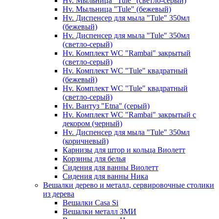
Hv. Мыльница "Tule" (светло-серый)
Hv. Мыльница "Tule" (бежевый)
Hv. Диспенсер для мыла "Tule" 350мл
(бежевый)
Hv. Диспенсер для мыла "Tule" 350мл
(светло-серый)
Hv. Комплект WC "Rambai" закрытый
(светло-серый)
Hv. Комплект WC "Tule" квадратный
(бежевый)
Hv. Комплект WC "Tule" квадратный
(светло-серый)
Hv. Вантуз "Etna" (серый)
Hv. Комплект WC "Rambai" закрытый с
декором (черный)
Hv. Диспенсер для мыла "Tule" 350мл
(коричневый)
Карнизы для штор и кольца Виолетт
Корзины для белья
Сидения для ванны Виолетт
Сидения для ванны Ника
Вешалки дерево и металл, сервировочные столики
из дерева
Вешалки Casa Si
Вешалки металл ЗМИ