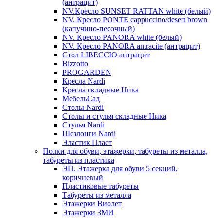
(антрацит)
NV.Кресло SUNSET RATTAN white (белый)
NV. Кресло PONTE cappuccino/desert brown
(капучино-песочный)
NV. Кресло PANORA white (белый)
NV. Кресло PANORA antracite (антрацит)
Стол LIBECCIO антрацит
Bizzotto
PROGARDEN
Кресла Nardi
Кресла складные Ника
МебельСад
Столы Nardi
Столы и стулья складные Ника
Стулья Nardi
Шезлонги Nardi
Эластик Пласт
Полки для обуви, этажерки, табуреты из металла,
табуреты из пластика
ЭП. Этажерка для обуви 5 секций,
коричневый
Пластиковые табуреты
Табуреты из металла
Этажерки Виолет
Этажерки ЗМИ