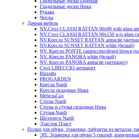
Гладильные доски Dogrular
Гладильные доски Ника
Рукава
Чехлы
Дачная мебель
NV.Стол CLASSI RATTAN 90х90 with glass antra
NV.Стол CLASSI RATTAN 90х150 w/o glass cap
NV.Кресло SUNSET RATTAN antracite (антрац
NV.Кресло SUNSET RATTAN white (белый)
NV. Кресло PONTE cappuccino/desert brown (
NV. Кресло PANORA white (белый)
NV. Кресло PANORA antracite (антрацит)
Стол LIBECCIO антрацит
Bizzotto
PROGARDEN
Кресла Nardi
Кресла складные Ника
МебельСад
Столы Nardi
Столы и стулья складные Ника
Стулья Nardi
Шезлонги Nardi
Эластик Пласт
Полки для обуви, этажерки, табуреты из металла, т
ЭП. Этажерка для обуви 5 секций, коричневы