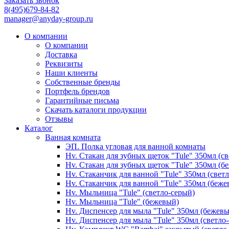
Заказать звонок
8(495)679-84-82
manager@anyday-group.ru
О компании
О компании
Доставка
Реквизиты
Наши клиенты
Собственные бренды
Портфель брендов
Гарантийные письма
Скачать каталоги продукции
Отзывы
Каталог
Ванная комната
ЭП. Полка угловая для ванной комнаты
Hv. Стакан для зубных щеток "Tule" 350мл (с
Hv. Стакан для зубных щеток "Tule" 350мл (б
Hv. Стаканчик для ванной "Tule" 350мл (свет
Hv. Стаканчик для ванной "Tule" 350мл (беже
Hv. Мыльница "Tule" (светло-серый)
Hv. Мыльница "Tule" (бежевый)
Hv. Диспенсер для мыла "Tule" 350мл (бежев
Hv. Диспенсер для мыла "Tule" 350мл (светло