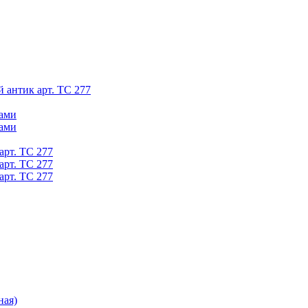
й антик арт. ТС 277
ками
ками
арт. ТС 277
арт. ТС 277
арт. ТС 277
ная)