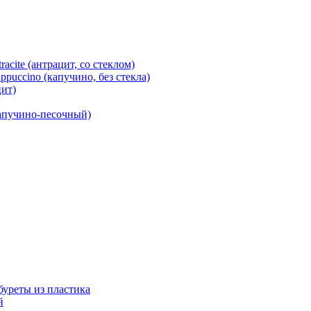
cite (антрацит, со стеклом)
puccino (капучино, без стекла)
ит)
капучино-песочный)
абуреты из пластика
й