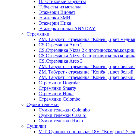
Пластиковые табуреты
Табуреты из металла
Этажерки Виолет
Этажерки ЗМИ
Этажерки Ника
Этажерки полки ANYDAY
Стремянки
ZM. Табурет - стремянка "Конёк", цвет медны
CS.Стремянка Arco 2
CS.Стремянка Nizza 2 с противоскольз.коври
CS.Стремянка Nizza 3 с противоскольз.коври
CS.Стремянка Arco 3
ZM. Табурет - стремянка "Конёк", цвет белый 
ZM. Табурет - стремянка "Конёк", цвет белый 
ZM. Табурет - стремянка "Конёк", цвет белый 
Стремянки Dogrular
Стремянки Smarty
Стремянки Ника
Стремянки Сolombo
Сумки тележки
Сумки тележки Colombo
Сумки тележки Сasa Si
Сумки тележки Ника
Сушилки
VIT. Сушилка напольная 18м. "Комфорт" (чер