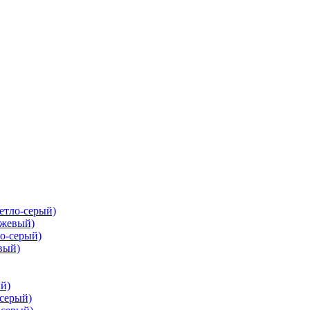
ветло-серый)
ежевый)
ло-серый)
вый)
ый)
-серый)