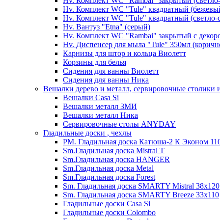
Hv. Комплект WC "Rambai" закрытый (светло
Hv. Комплект WC "Tule" квадратный (бежевы
Hv. Комплект WC "Tule" квадратный (светло-
Hv. Вантуз "Etna" (серый)
Hv. Комплект WC "Rambai" закрытый с декор
Hv. Диспенсер для мыла "Tule" 350мл (корич
Карнизы для штор и кольца Виолетт
Корзины для белья
Сидения для ванны Виолетт
Сидения для ванны Ника
Вешалки дерево и металл, сервировочные столики и
Вешалки Casa Si
Вешалки металл ЗМИ
Вешалки металл Ника
Сервировочные столы ANYDAY
Гладильные доски , чехлы
PM. Гладильная доска Катюша-2 К Эконом 110
Sm.Гладильная доска Mistral T
Sm.Гладильная доска HANGER
Sm.Гладильная доска Metal
Sm.Гладильная доска Forest
Sm. Гладильная доска SMARTY Mistral 38x120
Sm. Гладильная доска SMARTY Breeze 33х110
Гладильные доски Casa Si
Гладильные доски Colombo