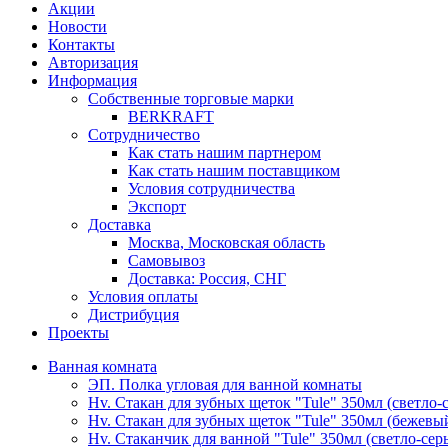
Акции
Новости
Контакты
Авторизация
Информация
Собственные торговые марки
BERKRAFT
Сотрудничество
Как стать нашим партнером
Как стать нашим поставщиком
Условия сотрудничества
Экспорт
Доставка
Москва, Московская область
Самовывоз
Доставка: Россия, СНГ
Условия оплаты
Дистрибуция
Проекты
Ванная комната
ЭП. Полка угловая для ванной комнаты
Hv. Стакан для зубных щеток "Tule" 350мл (светло-
Hv. Стакан для зубных щеток "Tule" 350мл (бежевы
Hv. Стаканчик для ванной "Tule" 350мл (светло-сер