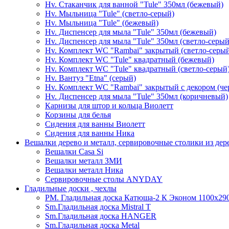
Hv. Стаканчик для ванной "Tule" 350мл (бежевый)
Hv. Мыльница "Tule" (светло-серый)
Hv. Мыльница "Tule" (бежевый)
Hv. Диспенсер для мыла "Tule" 350мл (бежевый)
Hv. Диспенсер для мыла "Tule" 350мл (светло-серый
Hv. Комплект WC "Rambai" закрытый (светло-серы
Hv. Комплект WC "Tule" квадратный (бежевый)
Hv. Комплект WC "Tule" квадратный (светло-серый
Hv. Вантуз "Etna" (серый)
Hv. Комплект WC "Rambai" закрытый с декором (ч
Hv. Диспенсер для мыла "Tule" 350мл (коричневый)
Карнизы для штор и кольца Виолетт
Корзины для белья
Сидения для ванны Виолетт
Сидения для ванны Ника
Вешалки дерево и металл, сервировочные столики из дер
Вешалки Casa Si
Вешалки металл ЗМИ
Вешалки металл Ника
Сервировочные столы ANYDAY
Гладильные доски , чехлы
PM. Гладильная доска Катюша-2 К Эконом 1100х290
Sm.Гладильная доска Mistral T
Sm.Гладильная доска HANGER
Sm.Гладильная доска Metal