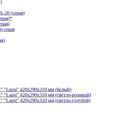
)
-20 (серая)
ерая)*
рая)
) серая
ая)
" "Lapsi" 420х290х310 мм (белый)
" "Lapsi" 420х290х310 мм (светло-розовый)
" "Lapsi" 420х290х310 мм (светло-голубой)