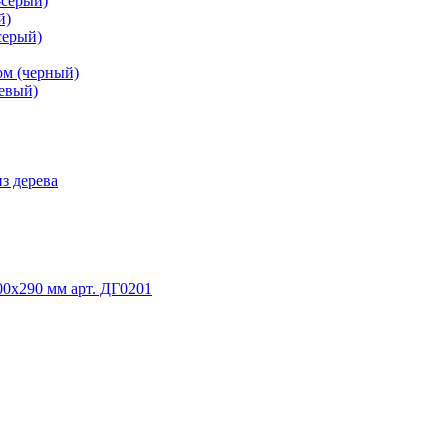
-серый)
й)
серый)
ом (черный)
невый)
з дерева
0х290 мм арт. ДГ0201