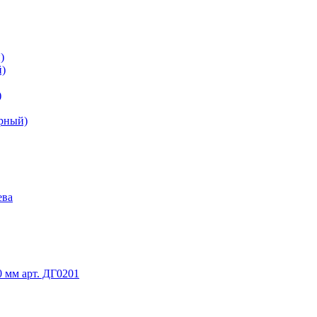
)
й)
)
ерный)
ева
 мм арт. ДГ0201