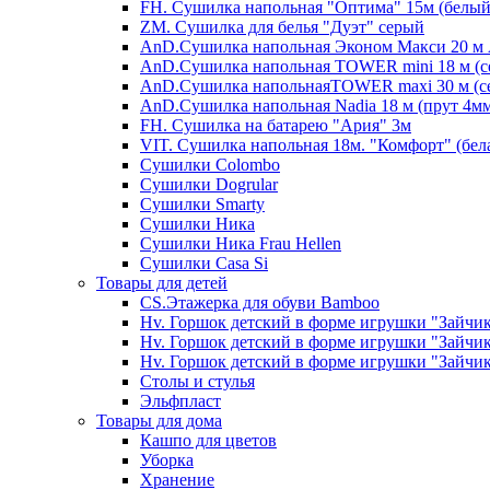
FH. Сушилка напольная "Оптима" 15м (белый
ZM. Сушилка для белья "Дуэт" серый
AnD.Сушилка напольная Эконом Макси 20 м А
AnD.Сушилка напольная TOWER mini 18 м (с
AnD.Сушилка напольнаяTOWER maxi 30 м (се
AnD.Сушилка напольная Nadia 18 м (прут 4мм
FH. Сушилка на батарею "Ария" 3м
VIT. Сушилка напольная 18м. "Комфорт" (бел
Cушилки Colombo
Сушилки Dogrular
Сушилки Smarty
Сушилки Ника
Сушилки Ника Frau Hellen
Сушилки Сasa Si
Товары для детей
CS.Этажерка для обуви Bamboo
Hv. Горшок детский в форме игрушки "Зайчик
Hv. Горшок детский в форме игрушки "Зайчик
Hv. Горшок детский в форме игрушки "Зайчик
Столы и стулья
Эльфпласт
Товары для дома
Кашпо для цветов
Уборка
Хранение