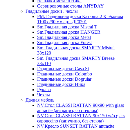
Вешалки металл Ника
Сервировочные столы ANYDAY
Гладильные доски , чехлы
PM. Гладильная доска Катюша-2 К Эконом
1100х290 мм арт. ДГ0201
Sm.Гладильная доска Mistral T
Sm.Гладильная доска HANGER
Sm.Гладильная доска Metal
Sm.Гладильная доска Forest
Sm. Гладильная доска SMARTY Mistral
38x120
Sm. Гладильная доска SMARTY Breeze
33х110
Гладильные доски Casa Si
Гладильные доски Colombo
Гладильные доски Dogrular
Гладильные доски Ника
Рукава
Чехлы
Дачная мебель
NV.Стол CLASSI RATTAN 90х90 with glass
antracite (антрацит, со стеклом)
NV.Стол CLASSI RATTAN 90х150 w/o glass
cappuccino (капучино, без стекла)
NV.Кресло SUNSET RATTAN antracite