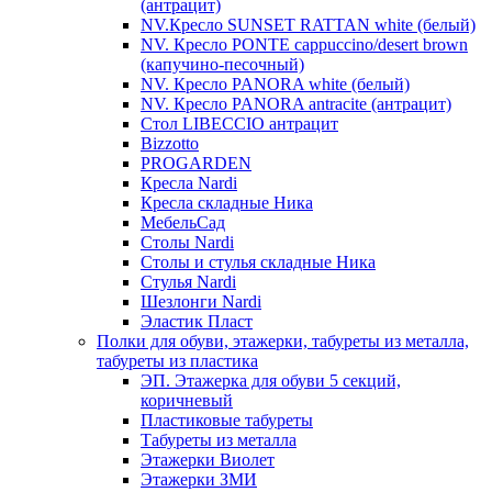
(антрацит)
NV.Кресло SUNSET RATTAN white (белый)
NV. Кресло PONTE cappuccino/desert brown
(капучино-песочный)
NV. Кресло PANORA white (белый)
NV. Кресло PANORA antracite (антрацит)
Стол LIBECCIO антрацит
Bizzotto
PROGARDEN
Кресла Nardi
Кресла складные Ника
МебельСад
Столы Nardi
Столы и стулья складные Ника
Стулья Nardi
Шезлонги Nardi
Эластик Пласт
Полки для обуви, этажерки, табуреты из металла,
табуреты из пластика
ЭП. Этажерка для обуви 5 секций,
коричневый
Пластиковые табуреты
Табуреты из металла
Этажерки Виолет
Этажерки ЗМИ