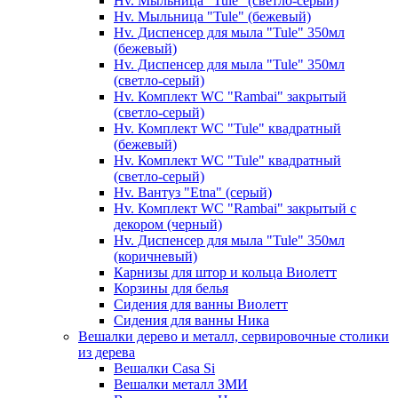
Hv. Мыльница "Tule" (светло-серый)
Hv. Мыльница "Tule" (бежевый)
Hv. Диспенсер для мыла "Tule" 350мл
(бежевый)
Hv. Диспенсер для мыла "Tule" 350мл
(светло-серый)
Hv. Комплект WC "Rambai" закрытый
(светло-серый)
Hv. Комплект WC "Tule" квадратный
(бежевый)
Hv. Комплект WC "Tule" квадратный
(светло-серый)
Hv. Вантуз "Etna" (серый)
Hv. Комплект WC "Rambai" закрытый с
декором (черный)
Hv. Диспенсер для мыла "Tule" 350мл
(коричневый)
Карнизы для штор и кольца Виолетт
Корзины для белья
Сидения для ванны Виолетт
Сидения для ванны Ника
Вешалки дерево и металл, сервировочные столики
из дерева
Вешалки Casa Si
Вешалки металл ЗМИ