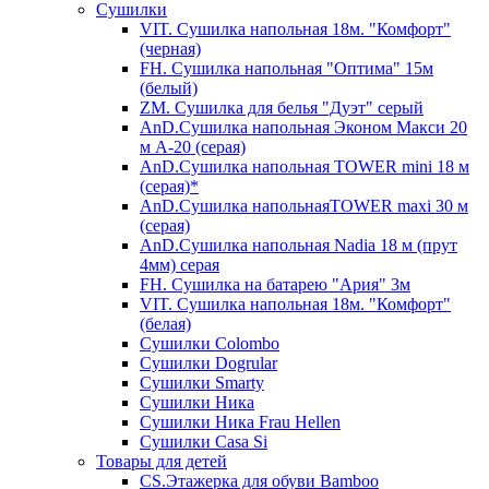
Сушилки
VIT. Сушилка напольная 18м. "Комфорт"
(черная)
FH. Сушилка напольная "Оптима" 15м
(белый)
ZM. Сушилка для белья "Дуэт" серый
AnD.Сушилка напольная Эконом Макси 20
м А-20 (серая)
AnD.Сушилка напольная TOWER mini 18 м
(серая)*
AnD.Сушилка напольнаяTOWER maxi 30 м
(серая)
AnD.Сушилка напольная Nadia 18 м (прут
4мм) серая
FH. Сушилка на батарею "Ария" 3м
VIT. Сушилка напольная 18м. "Комфорт"
(белая)
Cушилки Colombo
Сушилки Dogrular
Сушилки Smarty
Сушилки Ника
Сушилки Ника Frau Hellen
Сушилки Сasa Si
Товары для детей
CS.Этажерка для обуви Bamboo