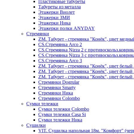
Пластиковые табуреты
Табуреты из металла
Этажерки Виолет
Этажерки ЗМИ
Этажерки Ника
Этажерки полки ANYDAY
Стремянки
ZM. Табурет - стремянка "Конёк", цвет медны
CS.Стремянка Arco 2
CS.Стремянка Nizza 2 с противоскольз.коври
CS.Стремянка Nizza 3 с противоскольз.коври
CS.Стремянка Arco 3
ZM. Табурет - стремянка "Конёк", цвет белый 
ZM. Табурет - стремянка "Конёк", цвет белый 
ZM. Табурет - стремянка "Конёк", цвет белый 
Стремянки Dogrular
Стремянки Smarty
Стремянки Ника
Стремянки Сolombo
Сумки тележки
Сумки тележки Colombo
Сумки тележки Сasa Si
Сумки тележки Ника
Сушилки
VIT. Сушилка напольная 18м. "Комфорт" (чер