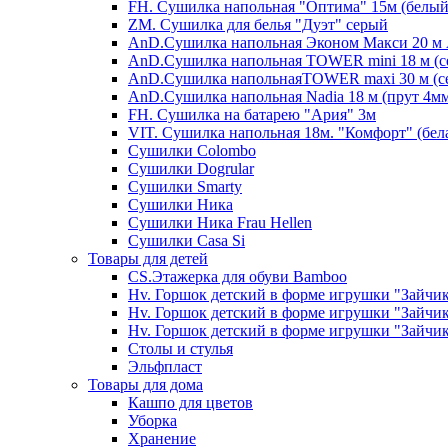
FH. Сушилка напольная "Оптима" 15м (белый
ZM. Сушилка для белья "Дуэт" серый
AnD.Сушилка напольная Эконом Макси 20 м А
AnD.Сушилка напольная TOWER mini 18 м (с
AnD.Сушилка напольнаяTOWER maxi 30 м (се
AnD.Сушилка напольная Nadia 18 м (прут 4мм
FH. Сушилка на батарею "Ария" 3м
VIT. Сушилка напольная 18м. "Комфорт" (бел
Cушилки Colombo
Сушилки Dogrular
Сушилки Smarty
Сушилки Ника
Сушилки Ника Frau Hellen
Сушилки Сasa Si
Товары для детей
CS.Этажерка для обуви Bamboo
Hv. Горшок детский в форме игрушки "Зайчик
Hv. Горшок детский в форме игрушки "Зайчик
Hv. Горшок детский в форме игрушки "Зайчик
Столы и стулья
Эльфпласт
Товары для дома
Кашпо для цветов
Уборка
Хранение