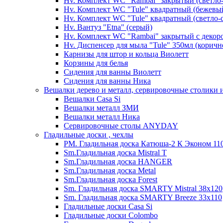
Hv. Комплект WC "Rambai" закрытый (светло
Hv. Комплект WC "Tule" квадратный (бежевы
Hv. Комплект WC "Tule" квадратный (светло-
Hv. Вантуз "Etna" (серый)
Hv. Комплект WC "Rambai" закрытый с декор
Hv. Диспенсер для мыла "Tule" 350мл (корич
Карнизы для штор и кольца Виолетт
Корзины для белья
Сидения для ванны Виолетт
Сидения для ванны Ника
Вешалки дерево и металл, сервировочные столики и
Вешалки Casa Si
Вешалки металл ЗМИ
Вешалки металл Ника
Сервировочные столы ANYDAY
Гладильные доски , чехлы
PM. Гладильная доска Катюша-2 К Эконом 110
Sm.Гладильная доска Mistral T
Sm.Гладильная доска HANGER
Sm.Гладильная доска Metal
Sm.Гладильная доска Forest
Sm. Гладильная доска SMARTY Mistral 38x120
Sm. Гладильная доска SMARTY Breeze 33х110
Гладильные доски Casa Si
Гладильные доски Colombo