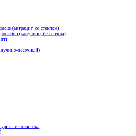
cite (антрацит, со стеклом)
puccino (капучино, без стекла)
ит)
капучино-песочный)
абуреты из пластика
й