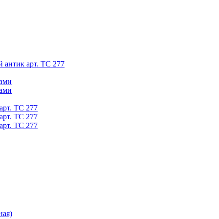
й антик арт. ТС 277
ками
ками
арт. ТС 277
арт. ТС 277
арт. ТС 277
ная)