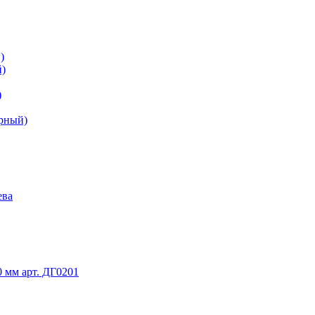
)
й)
)
ерный)
ева
 мм арт. ДГ0201