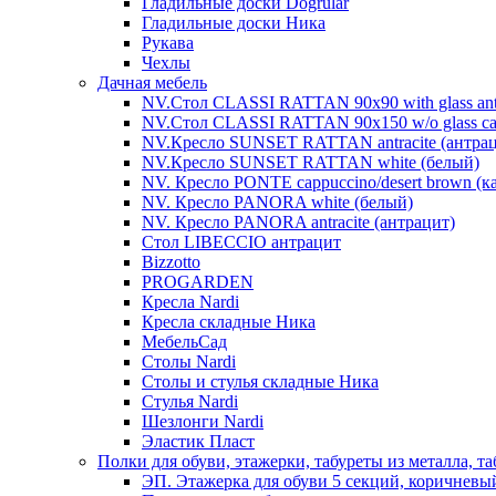
Гладильные доски Dogrular
Гладильные доски Ника
Рукава
Чехлы
Дачная мебель
NV.Стол CLASSI RATTAN 90х90 with glass antra
NV.Стол CLASSI RATTAN 90х150 w/o glass cap
NV.Кресло SUNSET RATTAN antracite (антрац
NV.Кресло SUNSET RATTAN white (белый)
NV. Кресло PONTE cappuccino/desert brown (
NV. Кресло PANORA white (белый)
NV. Кресло PANORA antracite (антрацит)
Стол LIBECCIO антрацит
Bizzotto
PROGARDEN
Кресла Nardi
Кресла складные Ника
МебельСад
Столы Nardi
Столы и стулья складные Ника
Стулья Nardi
Шезлонги Nardi
Эластик Пласт
Полки для обуви, этажерки, табуреты из металла, т
ЭП. Этажерка для обуви 5 секций, коричневы