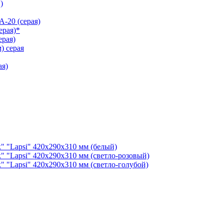
)
-20 (серая)
ерая)*
рая)
) серая
ая)
" "Lapsi" 420х290х310 мм (белый)
" "Lapsi" 420х290х310 мм (светло-розовый)
" "Lapsi" 420х290х310 мм (светло-голубой)