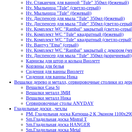
Hv. Стаканчик для ванной "Tule" 350мл (бежевый)
Hv. Мыльница "Tule" (светло-серый)
Hv. Мыльница "Tule" (бежевый)
Hv. Диспенсер для мыла "Tule" 350мл (бежевый)
Hv. Диспенсер для мыла "Tule" 350мл (светло-серый
Hv. Комплект WC "Rambai" закрытый (светло-серы
Hv. Комплект WC "Tule" квадратный (бежевый)
Hv. Комплект WC "Tule" квадратный (светло-серый
Hv. Вантуз "Etna" (серый)
Hv. Комплект WC "Rambai" закрытый с декором (ч
Hv. Диспенсер для мыла "Tule" 350мл (коричневый)
Карнизы для штор и кольца Виолетт
Корзины для белья
Сидения для ванны Виолетт
Сидения для ванны Ника
Вешалки дерево и металл, сервировочные столики из дер
Вешалки Casa Si
Вешалки металл ЗМИ
Вешалки металл Ника
Сервировочные столы ANYDAY
Гладильные доски , чехлы
PM. Гладильная доска Катюша-2 К Эконом 1100х290
Sm.Гладильная доска Mistral T
Sm.Гладильная доска HANGER
Sm.Гладильная доска Metal