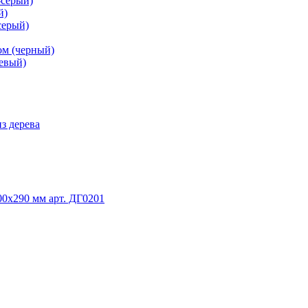
-серый)
й)
серый)
ом (черный)
невый)
з дерева
0х290 мм арт. ДГ0201