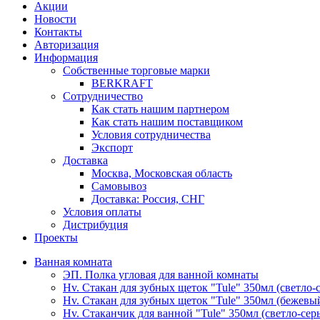
Акции
Новости
Контакты
Авторизация
Информация
Собственные торговые марки
BERKRAFT
Сотрудничество
Как стать нашим партнером
Как стать нашим поставщиком
Условия сотрудничества
Экспорт
Доставка
Москва, Московская область
Самовывоз
Доставка: Россия, СНГ
Условия оплаты
Дистрибуция
Проекты
Ванная комната
ЭП. Полка угловая для ванной комнаты
Hv. Стакан для зубных щеток "Tule" 350мл (светло-
Hv. Стакан для зубных щеток "Tule" 350мл (бежевы
Hv. Стаканчик для ванной "Tule" 350мл (светло-сер