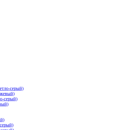
ветло-серый)
ежевый)
ло-серый)
вый)
ый)
-серый)