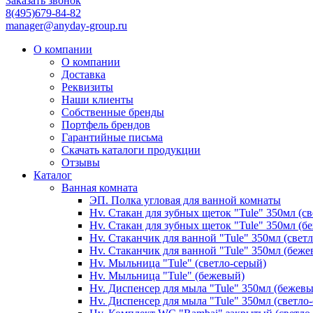
Заказать звонок
8(495)679-84-82
manager@anyday-group.ru
О компании
О компании
Доставка
Реквизиты
Наши клиенты
Собственные бренды
Портфель брендов
Гарантийные письма
Скачать каталоги продукции
Отзывы
Каталог
Ванная комната
ЭП. Полка угловая для ванной комнаты
Hv. Стакан для зубных щеток "Tule" 350мл (с
Hv. Стакан для зубных щеток "Tule" 350мл (б
Hv. Стаканчик для ванной "Tule" 350мл (свет
Hv. Стаканчик для ванной "Tule" 350мл (беже
Hv. Мыльница "Tule" (светло-серый)
Hv. Мыльница "Tule" (бежевый)
Hv. Диспенсер для мыла "Tule" 350мл (бежев
Hv. Диспенсер для мыла "Tule" 350мл (светло