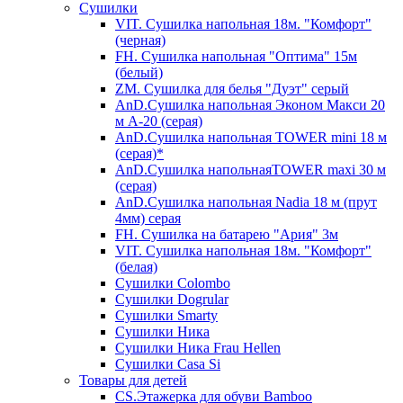
Сушилки
VIT. Сушилка напольная 18м. "Комфорт"
(черная)
FH. Сушилка напольная "Оптима" 15м
(белый)
ZM. Сушилка для белья "Дуэт" серый
AnD.Сушилка напольная Эконом Макси 20
м А-20 (серая)
AnD.Сушилка напольная TOWER mini 18 м
(серая)*
AnD.Сушилка напольнаяTOWER maxi 30 м
(серая)
AnD.Сушилка напольная Nadia 18 м (прут
4мм) серая
FH. Сушилка на батарею "Ария" 3м
VIT. Сушилка напольная 18м. "Комфорт"
(белая)
Cушилки Colombo
Сушилки Dogrular
Сушилки Smarty
Сушилки Ника
Сушилки Ника Frau Hellen
Сушилки Сasa Si
Товары для детей
CS.Этажерка для обуви Bamboo