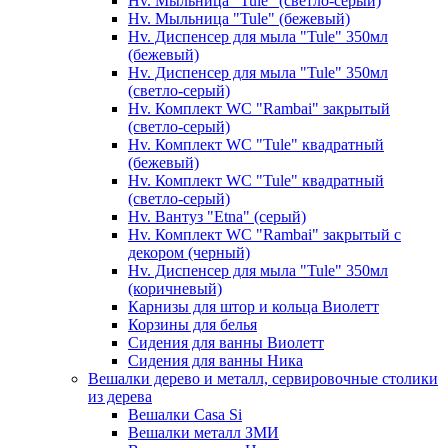
Hv. Мыльница "Tule" (светло-серый)
Hv. Мыльница "Tule" (бежевый)
Hv. Диспенсер для мыла "Tule" 350мл
(бежевый)
Hv. Диспенсер для мыла "Tule" 350мл
(светло-серый)
Hv. Комплект WC "Rambai" закрытый
(светло-серый)
Hv. Комплект WC "Tule" квадратный
(бежевый)
Hv. Комплект WC "Tule" квадратный
(светло-серый)
Hv. Вантуз "Etna" (серый)
Hv. Комплект WC "Rambai" закрытый с
декором (черный)
Hv. Диспенсер для мыла "Tule" 350мл
(коричневый)
Карнизы для штор и кольца Виолетт
Корзины для белья
Сидения для ванны Виолетт
Сидения для ванны Ника
Вешалки дерево и металл, сервировочные столики
из дерева
Вешалки Casa Si
Вешалки металл ЗМИ