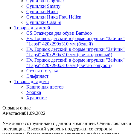
Сушилки Dogrular
Сушилки Smarty
Сушилки Ника
Сушилки Ника Frau Hellen
Сушилки Сasa Si
Товары для детей
CS.Этажерка для обуви Bamboo
Hv. Горшок детский в форме игрушки "Зайчик"
"Lapsi" 420х290х310 мм (белый)
Hv. Горшок детский в форме игрушки "Зайчик"
"Lapsi" 420х290х310 мм (светло-розовый)
Hv. Горшок детский в форме игрушки "Зайчик"
"Lapsi" 420х290х310 мм (светло-голубой)
Столы и стулья
Эльфпласт
Товары для дома
Кашпо для цветов
Уборка
Хранение
Отзывы о нас
Анастасия
01.09.2022
Уже долго сотрудничаю с данной компанией. Очень лояльный
поставщик. Высокий уровень поддержки со стороны