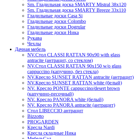
Sm. Гладильная доска SMARTY Mistral 38x120
Sm. Гладильная доска SMARTY Breeze 33х110
Гладильные доски Casa Si
Гладильные доски Colombo
Гладильные доски Dogrular
Гладильные доски Ника
Рукава
Чехлы
Дачная мебель
NV.Стол CLASSI RATTAN 90х90 with glass
antracite (антрацит, со стеклом)
NV.Стол CLASSI RATTAN 90х150 w/o glass
cappuccino (капучино, без стекла)
NV.Кресло SUNSET RATTAN antracite (антрацит)
NV.Кресло SUNSET RATTAN white (белый)
NV. Кресло PONTE cappuccino/desert brown
(капучино-песочный)
NV. Кресло PANORA white (белый)
NV. Кресло PANORA antracite (антрацит)
Стол LIBECCIO антрацит
Bizzotto
PROGARDEN
Кресла Nardi
Кресла складные Ника
МебельСад