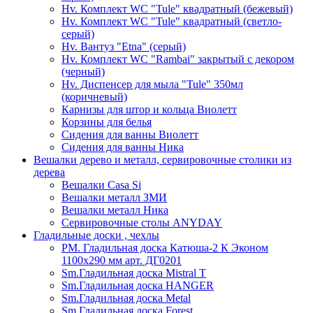
Hv. Комплект WC "Tule" квадратный (бежевый)
Hv. Комплект WC "Tule" квадратный (светло-
серый)
Hv. Вантуз "Etna" (серый)
Hv. Комплект WC "Rambai" закрытый с декором
(черный)
Hv. Диспенсер для мыла "Tule" 350мл
(коричневый)
Карнизы для штор и кольца Виолетт
Корзины для белья
Сидения для ванны Виолетт
Сидения для ванны Ника
Вешалки дерево и металл, сервировочные столики из
дерева
Вешалки Casa Si
Вешалки металл ЗМИ
Вешалки металл Ника
Сервировочные столы ANYDAY
Гладильные доски , чехлы
PM. Гладильная доска Катюша-2 К Эконом
1100х290 мм арт. ДГ0201
Sm.Гладильная доска Mistral T
Sm.Гладильная доска HANGER
Sm.Гладильная доска Metal
Sm.Гладильная доска Forest