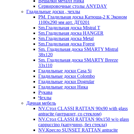
Вешалки металл Ника
Сервировочные столы ANYDAY
Гладильные доски , чехлы
PM. Гладильная доска Катюша-2 К Эконом
1100х290 мм арт. ДГ0201
Sm.Гладильная доска Mistral T
Sm.Гладильная доска HANGER
Sm.Гладильная доска Metal
Sm.Гладильная доска Forest
Sm. Гладильная доска SMARTY Mistral
38x120
Sm. Гладильная доска SMARTY Breeze
33х110
Гладильные доски Casa Si
Гладильные доски Colombo
Гладильные доски Dogrular
Гладильные доски Ника
Рукава
Чехлы
Дачная мебель
NV.Стол CLASSI RATTAN 90х90 with glass
antracite (антрацит, со стеклом)
NV.Стол CLASSI RATTAN 90х150 w/o glass
cappuccino (капучино, без стекла)
NV.Кресло SUNSET RATTAN antracite