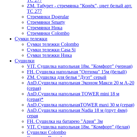
ТС 277
ZM. Табурет - стремянка "Конёк", цвет белый арт.
ТС 277
Стремянки Dogrular
Стремянки Smarty
Стремянки Ника
Стремянки Сolombo
Сумки тележки
Сумки тележки Colombo
Сумки тележки Сasa Si
Сумки тележки Ника
Сушилки
VIT. Сушилка напольная 18м. "Комфорт" (черная)
FH. Сушилка напольная "Оптима" 15м (белый)
ZM. Сушилка для белья "Дуэт" серый
AnD.Сушилка напольная Эконом Макси 20 м А-20
(серая)
AnD.Сушилка напольная TOWER mini 18 м
(серая)*
AnD.Сушилка напольнаяTOWER maxi 30 м (серая)
AnD.Сушилка напольная Nadia 18 м (прут 4мм)
серая
FH. Сушилка на батарею "Ария" 3м
VIT. Сушилка напольная 18м. "Комфорт" (белая)
Cушилки Colombo