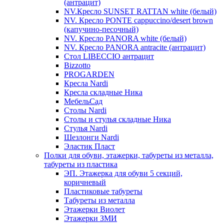
(антрацит)
NV.Кресло SUNSET RATTAN white (белый)
NV. Кресло PONTE cappuccino/desert brown
(капучино-песочный)
NV. Кресло PANORA white (белый)
NV. Кресло PANORA antracite (антрацит)
Стол LIBECCIO антрацит
Bizzotto
PROGARDEN
Кресла Nardi
Кресла складные Ника
МебельСад
Столы Nardi
Столы и стулья складные Ника
Стулья Nardi
Шезлонги Nardi
Эластик Пласт
Полки для обуви, этажерки, табуреты из металла,
табуреты из пластика
ЭП. Этажерка для обуви 5 секций,
коричневый
Пластиковые табуреты
Табуреты из металла
Этажерки Виолет
Этажерки ЗМИ