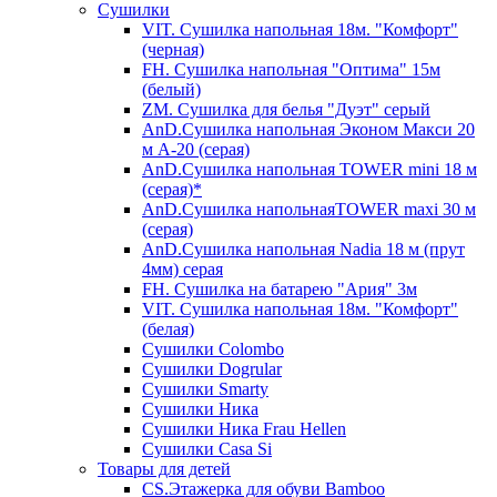
Сушилки
VIT. Сушилка напольная 18м. "Комфорт"
(черная)
FH. Сушилка напольная "Оптима" 15м
(белый)
ZM. Сушилка для белья "Дуэт" серый
AnD.Сушилка напольная Эконом Макси 20
м А-20 (серая)
AnD.Сушилка напольная TOWER mini 18 м
(серая)*
AnD.Сушилка напольнаяTOWER maxi 30 м
(серая)
AnD.Сушилка напольная Nadia 18 м (прут
4мм) серая
FH. Сушилка на батарею "Ария" 3м
VIT. Сушилка напольная 18м. "Комфорт"
(белая)
Cушилки Colombo
Сушилки Dogrular
Сушилки Smarty
Сушилки Ника
Сушилки Ника Frau Hellen
Сушилки Сasa Si
Товары для детей
CS.Этажерка для обуви Bamboo