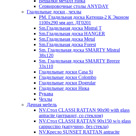
Вешалки металл Ника
Сервировочные столы ANYDAY
Гладильные доски , чехлы
PM. Гладильная доска Катюша-2 К Эконом
1100х290 мм арт. ДГ0201
Sm.Гладильная доска Mistral T
Sm.Гладильная доска HANGER
Sm.Гладильная доска Metal
Sm.Гладильная доска Forest
Sm. Гладильная доска SMARTY Mistral
38x120
Sm. Гладильная доска SMARTY Breeze
33х110
Гладильные доски Casa Si
Гладильные доски Colombo
Гладильные доски Dogrular
Гладильные доски Ника
Рукава
Чехлы
Дачная мебель
NV.Стол CLASSI RATTAN 90х90 with glass
antracite (антрацит, со стеклом)
NV.Стол CLASSI RATTAN 90х150 w/o glass
cappuccino (капучино, без стекла)
NV.Кресло SUNSET RATTAN antracite