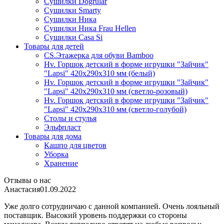
Сушилки Dogrular
Сушилки Smarty
Сушилки Ника
Сушилки Ника Frau Hellen
Сушилки Сasa Si
Товары для детей
CS.Этажерка для обуви Bamboo
Hv. Горшок детский в форме игрушки "Зайчик"
"Lapsi" 420х290х310 мм (белый)
Hv. Горшок детский в форме игрушки "Зайчик"
"Lapsi" 420х290х310 мм (светло-розовый)
Hv. Горшок детский в форме игрушки "Зайчик"
"Lapsi" 420х290х310 мм (светло-голубой)
Столы и стулья
Эльфпласт
Товары для дома
Кашпо для цветов
Уборка
Хранение
Отзывы о нас
Анастасия
01.09.2022
Уже долго сотрудничаю с данной компанией. Очень лояльный
поставщик. Высокий уровень поддержки со стороны