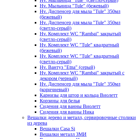
Hv. Мыльница "Tule" (светло-серый)
Hv. Мыльница "Tule" (бежевый)
Hv. Диспенсер для мыла "Tule" 350мл
(бежевый)
Hv. Диспенсер для мыла "Tule" 350мл
(светло-серый)
Hv. Комплект WC "Rambai" закрытый
(светло-серый)
Hv. Комплект WC "Tule" квадратный
(бежевый)
Hv. Комплект WC "Tule" квадратный
(светло-серый)
Hv. Вантуз "Etna" (серый)
Hv. Комплект WC "Rambai" закрытый с
декором (черный)
Hv. Диспенсер для мыла "Tule" 350мл
(коричневый)
Карнизы для штор и кольца Виолетт
Корзины для белья
Сидения для ванны Виолетт
Сидения для ванны Ника
Вешалки дерево и металл, сервировочные столики
из дерева
Вешалки Casa Si
Вешалки металл ЗМИ