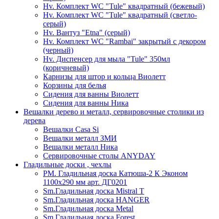
Hv. Комплект WC "Tule" квадратный (бежевый)
Hv. Комплект WC "Tule" квадратный (светло-
серый)
Hv. Вантуз "Etna" (серый)
Hv. Комплект WC "Rambai" закрытый с декором
(черный)
Hv. Диспенсер для мыла "Tule" 350мл
(коричневый)
Карнизы для штор и кольца Виолетт
Корзины для белья
Сидения для ванны Виолетт
Сидения для ванны Ника
Вешалки дерево и металл, сервировочные столики из
дерева
Вешалки Casa Si
Вешалки металл ЗМИ
Вешалки металл Ника
Сервировочные столы ANYDAY
Гладильные доски , чехлы
PM. Гладильная доска Катюша-2 К Эконом
1100х290 мм арт. ДГ0201
Sm.Гладильная доска Mistral T
Sm.Гладильная доска HANGER
Sm.Гладильная доска Metal
Sm.Гладильная доска Forest