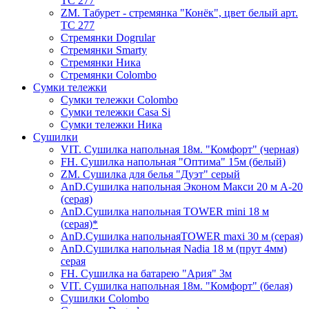
ТС 277
ZM. Табурет - стремянка "Конёк", цвет белый арт.
ТС 277
Стремянки Dogrular
Стремянки Smarty
Стремянки Ника
Стремянки Сolombo
Сумки тележки
Сумки тележки Colombo
Сумки тележки Сasa Si
Сумки тележки Ника
Сушилки
VIT. Сушилка напольная 18м. "Комфорт" (черная)
FH. Сушилка напольная "Оптима" 15м (белый)
ZM. Сушилка для белья "Дуэт" серый
AnD.Сушилка напольная Эконом Макси 20 м А-20
(серая)
AnD.Сушилка напольная TOWER mini 18 м
(серая)*
AnD.Сушилка напольнаяTOWER maxi 30 м (серая)
AnD.Сушилка напольная Nadia 18 м (прут 4мм)
серая
FH. Сушилка на батарею "Ария" 3м
VIT. Сушилка напольная 18м. "Комфорт" (белая)
Cушилки Colombo