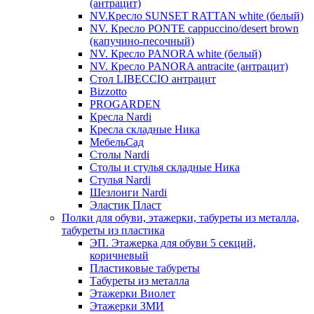
(антрацит)
NV.Кресло SUNSET RATTAN white (белый)
NV. Кресло PONTE cappuccino/desert brown
(капучино-песочный)
NV. Кресло PANORA white (белый)
NV. Кресло PANORA antracite (антрацит)
Стол LIBECCIO антрацит
Bizzotto
PROGARDEN
Кресла Nardi
Кресла складные Ника
МебельСад
Столы Nardi
Столы и стулья складные Ника
Стулья Nardi
Шезлонги Nardi
Эластик Пласт
Полки для обуви, этажерки, табуреты из металла,
табуреты из пластика
ЭП. Этажерка для обуви 5 секций,
коричневый
Пластиковые табуреты
Табуреты из металла
Этажерки Виолет
Этажерки ЗМИ