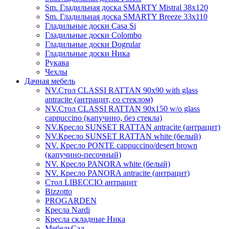
Sm. Гладильная доска SMARTY Mistral 38x120
Sm. Гладильная доска SMARTY Breeze 33х110
Гладильные доски Casa Si
Гладильные доски Colombo
Гладильные доски Dogrular
Гладильные доски Ника
Рукава
Чехлы
Дачная мебель
NV.Стол CLASSI RATTAN 90х90 with glass
antracite (антрацит, со стеклом)
NV.Стол CLASSI RATTAN 90х150 w/o glass
cappuccino (капучино, без стекла)
NV.Кресло SUNSET RATTAN antracite (антрацит)
NV.Кресло SUNSET RATTAN white (белый)
NV. Кресло PONTE cappuccino/desert brown
(капучино-песочный)
NV. Кресло PANORA white (белый)
NV. Кресло PANORA antracite (антрацит)
Стол LIBECCIO антрацит
Bizzotto
PROGARDEN
Кресла Nardi
Кресла складные Ника
МебельСад