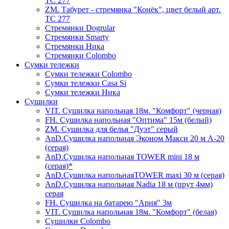
ТС 277
ZM. Табурет - стремянка "Конёк", цвет белый арт.
ТС 277
Стремянки Dogrular
Стремянки Smarty
Стремянки Ника
Стремянки Сolombo
Сумки тележки
Сумки тележки Colombo
Сумки тележки Сasa Si
Сумки тележки Ника
Сушилки
VIT. Сушилка напольная 18м. "Комфорт" (черная)
FH. Сушилка напольная "Оптима" 15м (белый)
ZM. Сушилка для белья "Дуэт" серый
AnD.Сушилка напольная Эконом Макси 20 м А-20
(серая)
AnD.Сушилка напольная TOWER mini 18 м
(серая)*
AnD.Сушилка напольнаяTOWER maxi 30 м (серая)
AnD.Сушилка напольная Nadia 18 м (прут 4мм)
серая
FH. Сушилка на батарею "Ария" 3м
VIT. Сушилка напольная 18м. "Комфорт" (белая)
Cушилки Colombo