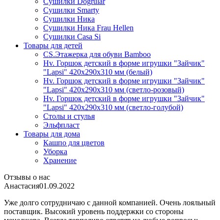
Сушилки Dogrular
Сушилки Smarty
Сушилки Ника
Сушилки Ника Frau Hellen
Сушилки Сasa Si
Товары для детей
CS.Этажерка для обуви Bamboo
Hv. Горшок детский в форме игрушки "Зайчик"
"Lapsi" 420х290х310 мм (белый)
Hv. Горшок детский в форме игрушки "Зайчик"
"Lapsi" 420х290х310 мм (светло-розовый)
Hv. Горшок детский в форме игрушки "Зайчик"
"Lapsi" 420х290х310 мм (светло-голубой)
Столы и стулья
Эльфпласт
Товары для дома
Кашпо для цветов
Уборка
Хранение
Отзывы о нас
Анастасия
01.09.2022
Уже долго сотрудничаю с данной компанией. Очень лояльный
поставщик. Высокий уровень поддержки со стороны