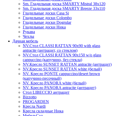
Sm. Гладильная доска SMARTY Mistral 38x120
Sm. Гладильная доска SMARTY Breeze 33х110
Гладильные доски Casa Si
Гладильные доски Colombo
Гладильные доски Dogrular
Гладильные доски Ника
Рукава
Чехлы
Дачная мебель
NV.Стол CLASSI RATTAN 90х90 with glass
antracite (антрацит, со стеклом)
NV.Стол CLASSI RATTAN 90х150 w/o glass
cappuccino (капучино, без стекла)
NV.Кресло SUNSET RATTAN antracite (антрацит)
NV.Кресло SUNSET RATTAN white (белый)
NV. Кресло PONTE cappuccino/desert brown
(капучино-песочный)
NV. Кресло PANORA white (белый)
NV. Кресло PANORA antracite (антрацит)
Стол LIBECCIO антрацит
Bizzotto
PROGARDEN
Кресла Nardi
Кресла складные Ника
МебельСад