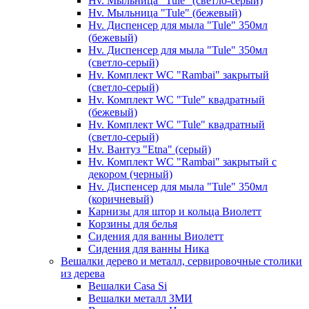
Hv. Мыльница "Tule" (светло-серый)
Hv. Мыльница "Tule" (бежевый)
Hv. Диспенсер для мыла "Tule" 350мл
(бежевый)
Hv. Диспенсер для мыла "Tule" 350мл
(светло-серый)
Hv. Комплект WC "Rambai" закрытый
(светло-серый)
Hv. Комплект WC "Tule" квадратный
(бежевый)
Hv. Комплект WC "Tule" квадратный
(светло-серый)
Hv. Вантуз "Etna" (серый)
Hv. Комплект WC "Rambai" закрытый с
декором (черный)
Hv. Диспенсер для мыла "Tule" 350мл
(коричневый)
Карнизы для штор и кольца Виолетт
Корзины для белья
Сидения для ванны Виолетт
Сидения для ванны Ника
Вешалки дерево и металл, сервировочные столики
из дерева
Вешалки Casa Si
Вешалки металл ЗМИ