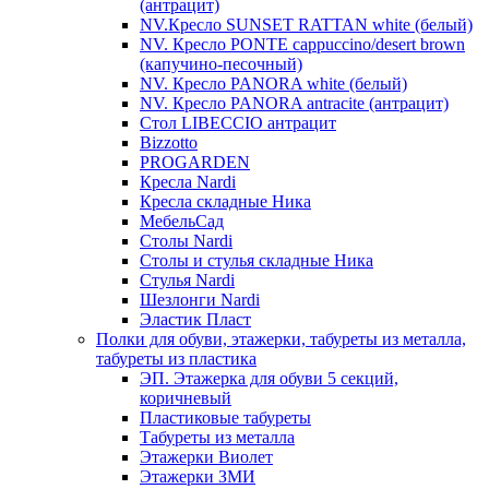
(антрацит)
NV.Кресло SUNSET RATTAN white (белый)
NV. Кресло PONTE cappuccino/desert brown
(капучино-песочный)
NV. Кресло PANORA white (белый)
NV. Кресло PANORA antracite (антрацит)
Стол LIBECCIO антрацит
Bizzotto
PROGARDEN
Кресла Nardi
Кресла складные Ника
МебельСад
Столы Nardi
Столы и стулья складные Ника
Стулья Nardi
Шезлонги Nardi
Эластик Пласт
Полки для обуви, этажерки, табуреты из металла,
табуреты из пластика
ЭП. Этажерка для обуви 5 секций,
коричневый
Пластиковые табуреты
Табуреты из металла
Этажерки Виолет
Этажерки ЗМИ