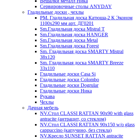
Вешалки металл Ника
Сервировочные столы ANYDAY
Гладильные доски , чехлы
PM. Гладильная доска Катюша-2 К Эконом
1100х290 мм арт. ДГ0201
Sm.Гладильная доска Mistral T
Sm.Гладильная доска HANGER
Sm.Гладильная доска Metal
Sm.Гладильная доска Forest
Sm. Гладильная доска SMARTY Mistral
38x120
Sm. Гладильная доска SMARTY Breeze
33х110
Гладильные доски Casa Si
Гладильные доски Colombo
Гладильные доски Dogrular
Гладильные доски Ника
Рукава
Чехлы
Дачная мебель
NV.Стол CLASSI RATTAN 90х90 with glass
antracite (антрацит, со стеклом)
NV.Стол CLASSI RATTAN 90х150 w/o glass
cappuccino (капучино, без стекла)
NV.Кресло SUNSET RATTAN antracite