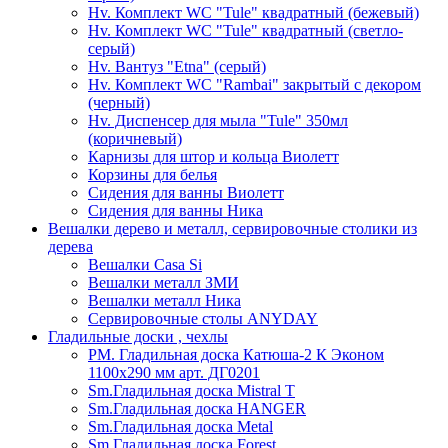
Hv. Комплект WC "Tule" квадратный (бежевый)
Hv. Комплект WC "Tule" квадратный (светло-
серый)
Hv. Вантуз "Etna" (серый)
Hv. Комплект WC "Rambai" закрытый с декором
(черный)
Hv. Диспенсер для мыла "Tule" 350мл
(коричневый)
Карнизы для штор и кольца Виолетт
Корзины для белья
Сидения для ванны Виолетт
Сидения для ванны Ника
Вешалки дерево и металл, сервировочные столики из
дерева
Вешалки Casa Si
Вешалки металл ЗМИ
Вешалки металл Ника
Сервировочные столы ANYDAY
Гладильные доски , чехлы
PM. Гладильная доска Катюша-2 К Эконом
1100х290 мм арт. ДГ0201
Sm.Гладильная доска Mistral T
Sm.Гладильная доска HANGER
Sm.Гладильная доска Metal
Sm.Гладильная доска Forest