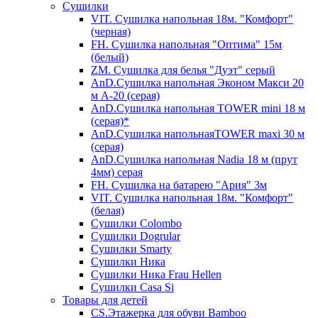
Сушилки
VIT. Сушилка напольная 18м. "Комфорт"
(черная)
FH. Сушилка напольная "Оптима" 15м
(белый)
ZM. Сушилка для белья "Дуэт" серый
AnD.Сушилка напольная Эконом Макси 20
м А-20 (серая)
AnD.Сушилка напольная TOWER mini 18 м
(серая)*
AnD.Сушилка напольнаяTOWER maxi 30 м
(серая)
AnD.Сушилка напольная Nadia 18 м (прут
4мм) серая
FH. Сушилка на батарею "Ария" 3м
VIT. Сушилка напольная 18м. "Комфорт"
(белая)
Cушилки Colombo
Сушилки Dogrular
Сушилки Smarty
Сушилки Ника
Сушилки Ника Frau Hellen
Сушилки Сasa Si
Товары для детей
CS.Этажерка для обуви Bamboo