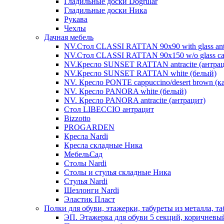
Гладильные доски Dogrular
Гладильные доски Ника
Рукава
Чехлы
Дачная мебель
NV.Стол CLASSI RATTAN 90х90 with glass antra
NV.Стол CLASSI RATTAN 90х150 w/o glass cap
NV.Кресло SUNSET RATTAN antracite (антрац
NV.Кресло SUNSET RATTAN white (белый)
NV. Кресло PONTE cappuccino/desert brown (
NV. Кресло PANORA white (белый)
NV. Кресло PANORA antracite (антрацит)
Стол LIBECCIO антрацит
Bizzotto
PROGARDEN
Кресла Nardi
Кресла складные Ника
МебельСад
Столы Nardi
Столы и стулья складные Ника
Стулья Nardi
Шезлонги Nardi
Эластик Пласт
Полки для обуви, этажерки, табуреты из металла, т
ЭП. Этажерка для обуви 5 секций, коричневы