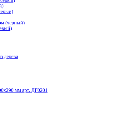
-серый)
й)
серый)
ом (черный)
невый)
з дерева
0х290 мм арт. ДГ0201