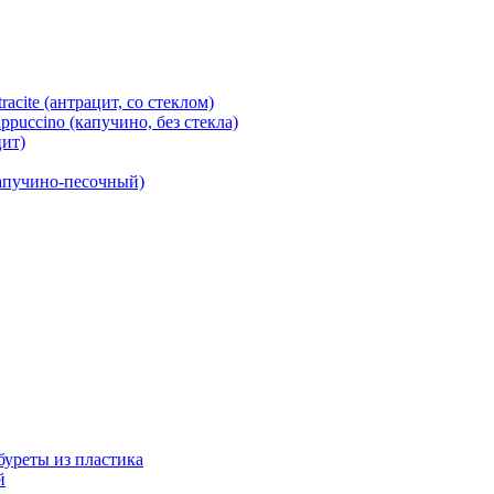
cite (антрацит, со стеклом)
puccino (капучино, без стекла)
ит)
капучино-песочный)
абуреты из пластика
й