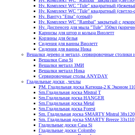
Hv. Комплект WC "Rambai" закрытый (светло
Hv. Комплект WC "Tule" квадратный (бежевы
Hv. Комплект WC "Tule" квадратный (светло-
Hv. Вантуз "Etna" (серый)
Hv. Комплект WC "Rambai" закрытый с декор
Hv. Диспенсер для мыла "Tule" 350мл (корич
Карнизы для штор и кольца Виолетт
Корзины для белья
Сидения для ванны Виолетт
Сидения для ванны Ника
Вешалки дерево и металл, сервировочные столики и
Вешалки Casa Si
Вешалки металл ЗМИ
Вешалки металл Ника
Сервировочные столы ANYDAY
Гладильные доски , чехлы
PM. Гладильная доска Катюша-2 К Эконом 110
Sm.Гладильная доска Mistral T
Sm.Гладильная доска HANGER
Sm.Гладильная доска Metal
Sm.Гладильная доска Forest
Sm. Гладильная доска SMARTY Mistral 38x120
Sm. Гладильная доска SMARTY Breeze 33х110
Гладильные доски Casa Si
Гладильные доски Colombo