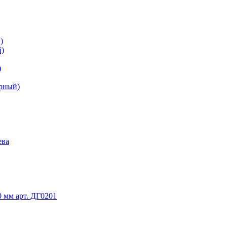
)
й)
)
ерный)
ева
 мм арт. ДГ0201