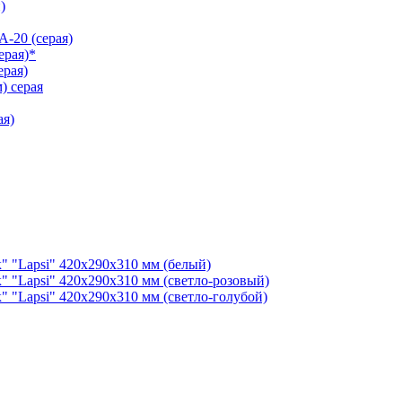
)
-20 (серая)
ерая)*
рая)
) серая
ая)
" "Lapsi" 420х290х310 мм (белый)
" "Lapsi" 420х290х310 мм (светло-розовый)
" "Lapsi" 420х290х310 мм (светло-голубой)