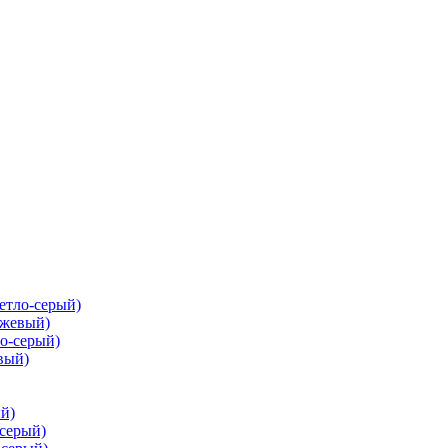
ветло-серый)
ежевый)
ло-серый)
вый)
ый)
-серый)