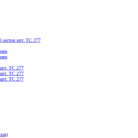
й антик арт. ТС 277
ками
ками
арт. ТС 277
арт. ТС 277
арт. ТС 277
ная)