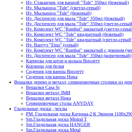
Hv. Стаканчик для ванной "Tule" 350мл (бежевый)
Hv. Мыльница "Tule" (светло-серый)
Hv. Мыльница "Tule" (бежевый)
Hv. Диспенсер для мыла "Tule" 350мл (бежевый)
Hv. Диспенсер для мыла "Tule" 350мл (светло-серый
Hv. Комплект WC "Rambai" закрытый (светло-серы
Hv. Комплект WC "Tule" квадратный (бежевый)
Hv. Комплект WC "Tule" квадратный (светло-серый
Hv. Вантуз "Etna" (серый)
Hv. Комплект WC "Rambai" закрытый с декором (ч
Hv. Диспенсер для мыла "Tule" 350мл (коричневый)
Карнизы для штор и кольца Виолетт
Корзины для белья
Сидения для ванны Виолетт
Сидения для ванны Ника
Вешалки дерево и металл, сервировочные столики из дер
Вешалки Casa Si
Вешалки металл ЗМИ
Вешалки металл Ника
Сервировочные столы ANYDAY
Гладильные доски , чехлы
PM. Гладильная доска Катюша-2 К Эконом 1100х290
Sm.Гладильная доска Mistral T
Sm.Гладильная доска HANGER
Sm.Гладильная доска Metal