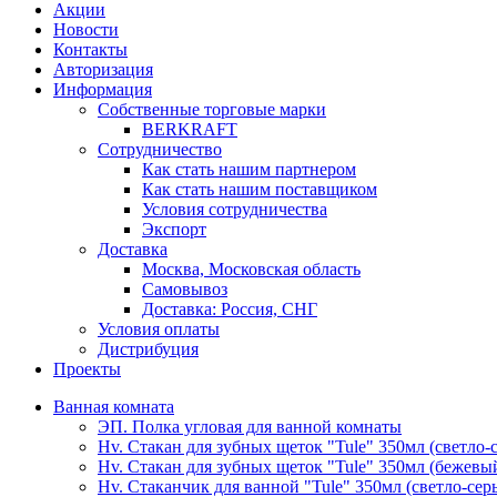
Акции
Новости
Контакты
Авторизация
Информация
Собственные торговые марки
BERKRAFT
Сотрудничество
Как стать нашим партнером
Как стать нашим поставщиком
Условия сотрудничества
Экспорт
Доставка
Москва, Московская область
Самовывоз
Доставка: Россия, СНГ
Условия оплаты
Дистрибуция
Проекты
Ванная комната
ЭП. Полка угловая для ванной комнаты
Hv. Стакан для зубных щеток "Tule" 350мл (светло-
Hv. Стакан для зубных щеток "Tule" 350мл (бежевы
Hv. Стаканчик для ванной "Tule" 350мл (светло-сер