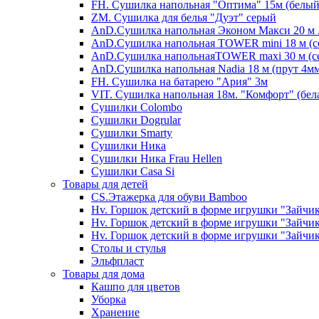
FH. Сушилка напольная "Оптима" 15м (белый
ZM. Сушилка для белья "Дуэт" серый
AnD.Сушилка напольная Эконом Макси 20 м А
AnD.Сушилка напольная TOWER mini 18 м (с
AnD.Сушилка напольнаяTOWER maxi 30 м (се
AnD.Сушилка напольная Nadia 18 м (прут 4мм
FH. Сушилка на батарею "Ария" 3м
VIT. Сушилка напольная 18м. "Комфорт" (бел
Cушилки Colombo
Сушилки Dogrular
Сушилки Smarty
Сушилки Ника
Сушилки Ника Frau Hellen
Сушилки Сasa Si
Товары для детей
CS.Этажерка для обуви Bamboo
Hv. Горшок детский в форме игрушки "Зайчик
Hv. Горшок детский в форме игрушки "Зайчик
Hv. Горшок детский в форме игрушки "Зайчик
Столы и стулья
Эльфпласт
Товары для дома
Кашпо для цветов
Уборка
Хранение