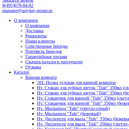
Заказать звонок
8(495)679-84-82
manager@anyday-group.ru
О компании
О компании
Доставка
Реквизиты
Наши клиенты
Собственные бренды
Портфель брендов
Гарантийные письма
Скачать каталоги продукции
Отзывы
Каталог
Ванная комната
ЭП. Полка угловая для ванной комнаты
Hv. Стакан для зубных щеток "Tule" 350мл (с
Hv. Стакан для зубных щеток "Tule" 350мл (б
Hv. Стаканчик для ванной "Tule" 350мл (свет
Hv. Стаканчик для ванной "Tule" 350мл (беже
Hv. Мыльница "Tule" (светло-серый)
Hv. Мыльница "Tule" (бежевый)
Hv. Диспенсер для мыла "Tule" 350мл (бежев
Hv. Диспенсер для мыла "Tule" 350мл (светло