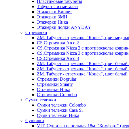
Пластиковые табуреты
Табуреты из металла
Этажерки Виолет
Этажерки ЗМИ
Этажерки Ника
Этажерки полки ANYDAY
Стремянки
ZM. Табурет - стремянка "Конёк", цвет медны
CS.Стремянка Arco 2
CS.Стремянка Nizza 2 с противоскольз.коври
CS.Стремянка Nizza 3 с противоскольз.коври
CS.Стремянка Arco 3
ZM. Табурет - стремянка "Конёк", цвет белый 
ZM. Табурет - стремянка "Конёк", цвет белый 
ZM. Табурет - стремянка "Конёк", цвет белый 
Стремянки Dogrular
Стремянки Smarty
Стремянки Ника
Стремянки Сolombo
Сумки тележки
Сумки тележки Colombo
Сумки тележки Сasa Si
Сумки тележки Ника
Сушилки
VIT. Сушилка напольная 18м. "Комфорт" (чер