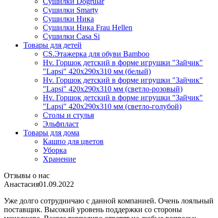
Сушилки Dogrular
Сушилки Smarty
Сушилки Ника
Сушилки Ника Frau Hellen
Сушилки Сasa Si
Товары для детей
CS.Этажерка для обуви Bamboo
Hv. Горшок детский в форме игрушки "Зайчик"
"Lapsi" 420х290х310 мм (белый)
Hv. Горшок детский в форме игрушки "Зайчик"
"Lapsi" 420х290х310 мм (светло-розовый)
Hv. Горшок детский в форме игрушки "Зайчик"
"Lapsi" 420х290х310 мм (светло-голубой)
Столы и стулья
Эльфпласт
Товары для дома
Кашпо для цветов
Уборка
Хранение
Отзывы о нас
Анастасия
01.09.2022
Уже долго сотрудничаю с данной компанией. Очень лояльный
поставщик. Высокий уровень поддержки со стороны