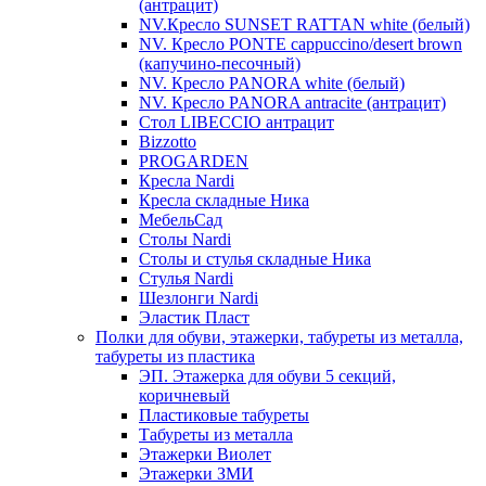
(антрацит)
NV.Кресло SUNSET RATTAN white (белый)
NV. Кресло PONTE cappuccino/desert brown
(капучино-песочный)
NV. Кресло PANORA white (белый)
NV. Кресло PANORA antracite (антрацит)
Стол LIBECCIO антрацит
Bizzotto
PROGARDEN
Кресла Nardi
Кресла складные Ника
МебельСад
Столы Nardi
Столы и стулья складные Ника
Стулья Nardi
Шезлонги Nardi
Эластик Пласт
Полки для обуви, этажерки, табуреты из металла,
табуреты из пластика
ЭП. Этажерка для обуви 5 секций,
коричневый
Пластиковые табуреты
Табуреты из металла
Этажерки Виолет
Этажерки ЗМИ