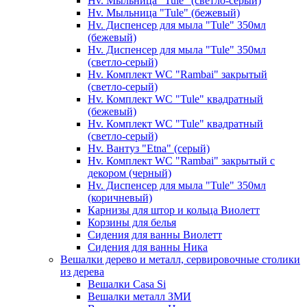
Hv. Мыльница "Tule" (светло-серый)
Hv. Мыльница "Tule" (бежевый)
Hv. Диспенсер для мыла "Tule" 350мл
(бежевый)
Hv. Диспенсер для мыла "Tule" 350мл
(светло-серый)
Hv. Комплект WC "Rambai" закрытый
(светло-серый)
Hv. Комплект WC "Tule" квадратный
(бежевый)
Hv. Комплект WC "Tule" квадратный
(светло-серый)
Hv. Вантуз "Etna" (серый)
Hv. Комплект WC "Rambai" закрытый с
декором (черный)
Hv. Диспенсер для мыла "Tule" 350мл
(коричневый)
Карнизы для штор и кольца Виолетт
Корзины для белья
Сидения для ванны Виолетт
Сидения для ванны Ника
Вешалки дерево и металл, сервировочные столики
из дерева
Вешалки Casa Si
Вешалки металл ЗМИ