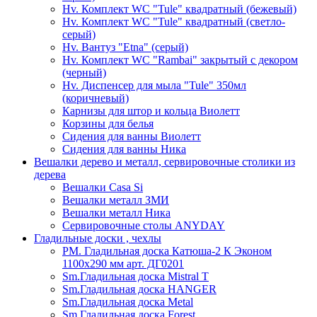
Hv. Комплект WC "Tule" квадратный (бежевый)
Hv. Комплект WC "Tule" квадратный (светло-
серый)
Hv. Вантуз "Etna" (серый)
Hv. Комплект WC "Rambai" закрытый с декором
(черный)
Hv. Диспенсер для мыла "Tule" 350мл
(коричневый)
Карнизы для штор и кольца Виолетт
Корзины для белья
Сидения для ванны Виолетт
Сидения для ванны Ника
Вешалки дерево и металл, сервировочные столики из
дерева
Вешалки Casa Si
Вешалки металл ЗМИ
Вешалки металл Ника
Сервировочные столы ANYDAY
Гладильные доски , чехлы
PM. Гладильная доска Катюша-2 К Эконом
1100х290 мм арт. ДГ0201
Sm.Гладильная доска Mistral T
Sm.Гладильная доска HANGER
Sm.Гладильная доска Metal
Sm.Гладильная доска Forest