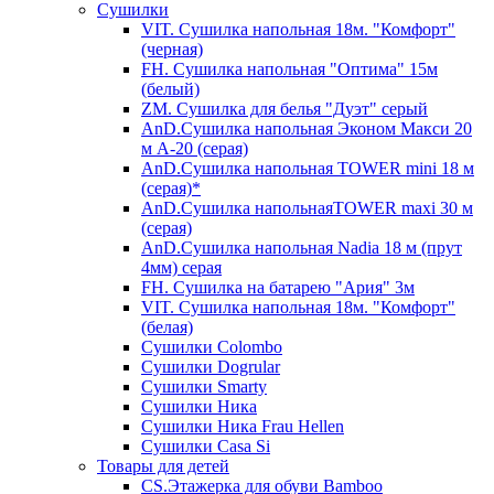
Сушилки
VIT. Сушилка напольная 18м. "Комфорт"
(черная)
FH. Сушилка напольная "Оптима" 15м
(белый)
ZM. Сушилка для белья "Дуэт" серый
AnD.Сушилка напольная Эконом Макси 20
м А-20 (серая)
AnD.Сушилка напольная TOWER mini 18 м
(серая)*
AnD.Сушилка напольнаяTOWER maxi 30 м
(серая)
AnD.Сушилка напольная Nadia 18 м (прут
4мм) серая
FH. Сушилка на батарею "Ария" 3м
VIT. Сушилка напольная 18м. "Комфорт"
(белая)
Cушилки Colombo
Сушилки Dogrular
Сушилки Smarty
Сушилки Ника
Сушилки Ника Frau Hellen
Сушилки Сasa Si
Товары для детей
CS.Этажерка для обуви Bamboo