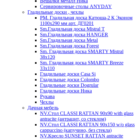
Вешалки металл Ника
Сервировочные столы ANYDAY
Гладильные доски , чехлы
PM. Гладильная доска Катюша-2 К Эконом
1100х290 мм арт. ДГ0201
Sm.Гладильная доска Mistral T
Sm.Гладильная доска HANGER
Sm.Гладильная доска Metal
Sm.Гладильная доска Forest
Sm. Гладильная доска SMARTY Mistral
38x120
Sm. Гладильная доска SMARTY Breeze
33х110
Гладильные доски Casa Si
Гладильные доски Colombo
Гладильные доски Dogrular
Гладильные доски Ника
Рукава
Чехлы
Дачная мебель
NV.Стол CLASSI RATTAN 90х90 with glass
antracite (антрацит, со стеклом)
NV.Стол CLASSI RATTAN 90х150 w/o glass
cappuccino (капучино, без стекла)
NV.Кресло SUNSET RATTAN antracite