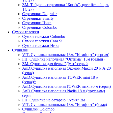
ТС 277
ZM. Табурет - стремянка "Конёк", цвет белый арт.
ТС 277
Стремянки Dogrular
Стремянки Smarty
Стремянки Ника
Стремянки Сolombo
Сумки тележки
Сумки тележки Colombo
Сумки тележки Сasa Si
Сумки тележки Ника
Сушилки
VIT. Сушилка напольная 18м. "Комфорт" (черная)
FH. Сушилка напольная "Оптима" 15м (белый)
ZM. Сушилка для белья "Дуэт" серый
AnD.Сушилка напольная Эконом Макси 20 м А-20
(серая)
AnD.Сушилка напольная TOWER mini 18 м
(серая)*
AnD.Сушилка напольнаяTOWER maxi 30 м (серая)
AnD.Сушилка напольная Nadia 18 м (прут 4мм)
серая
FH. Сушилка на батарею "Ария" 3м
VIT. Сушилка напольная 18м. "Комфорт" (белая)
Cушилки Colombo