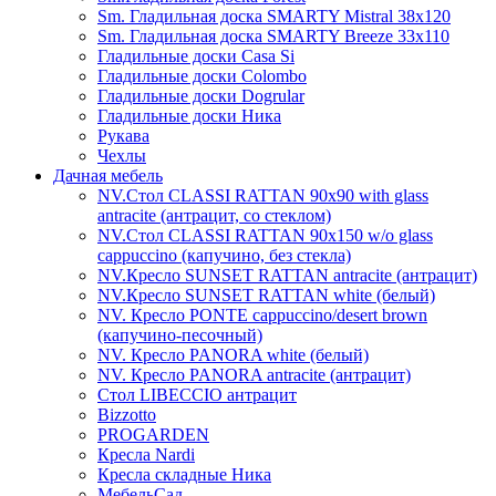
Sm. Гладильная доска SMARTY Mistral 38x120
Sm. Гладильная доска SMARTY Breeze 33х110
Гладильные доски Casa Si
Гладильные доски Colombo
Гладильные доски Dogrular
Гладильные доски Ника
Рукава
Чехлы
Дачная мебель
NV.Стол CLASSI RATTAN 90х90 with glass
antracite (антрацит, со стеклом)
NV.Стол CLASSI RATTAN 90х150 w/o glass
cappuccino (капучино, без стекла)
NV.Кресло SUNSET RATTAN antracite (антрацит)
NV.Кресло SUNSET RATTAN white (белый)
NV. Кресло PONTE cappuccino/desert brown
(капучино-песочный)
NV. Кресло PANORA white (белый)
NV. Кресло PANORA antracite (антрацит)
Стол LIBECCIO антрацит
Bizzotto
PROGARDEN
Кресла Nardi
Кресла складные Ника
МебельСад