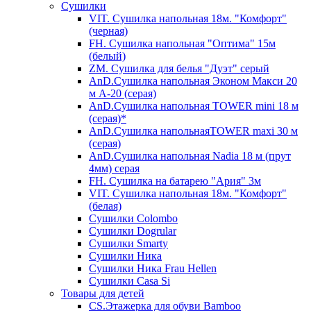
Сушилки
VIT. Сушилка напольная 18м. "Комфорт"
(черная)
FH. Сушилка напольная "Оптима" 15м
(белый)
ZM. Сушилка для белья "Дуэт" серый
AnD.Сушилка напольная Эконом Макси 20
м А-20 (серая)
AnD.Сушилка напольная TOWER mini 18 м
(серая)*
AnD.Сушилка напольнаяTOWER maxi 30 м
(серая)
AnD.Сушилка напольная Nadia 18 м (прут
4мм) серая
FH. Сушилка на батарею "Ария" 3м
VIT. Сушилка напольная 18м. "Комфорт"
(белая)
Cушилки Colombo
Сушилки Dogrular
Сушилки Smarty
Сушилки Ника
Сушилки Ника Frau Hellen
Сушилки Сasa Si
Товары для детей
CS.Этажерка для обуви Bamboo