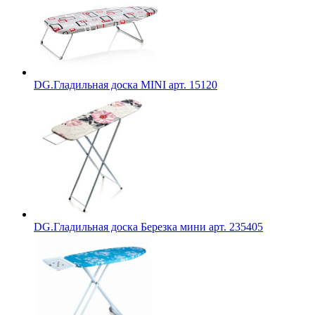
DG.Гладильная доска MINI арт. 15120
DG.Гладильная доска Березка мини арт. 235405