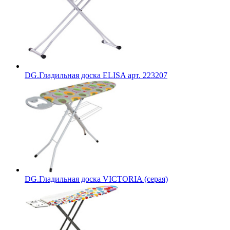
DG.Гладильная доска ELISA арт. 223207
DG.Гладильная доска VICTORIA (серая)