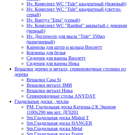
Hv. Комплект WC "Tule" квадратный (бежевый)
Hv. Комплект WC "Tule" квадратный (светло-
серый)
Hv. Вантуз "Etna" (серый)
Hv. Комплект WC "Rambai" закрытый с декором
(черный)
Hv. Диспенсер для мыла "Tule" 350мл
(коричневый)
Карнизы для штор и кольца Виолетт
Корзины для белья
Сидения для ванны Виолетт
Сидения для ванны Ника
Вешалки дерево и металл, сервировочные столики из
дерева
Вешалки Casa Si
Вешалки металл ЗМИ
Вешалки металл Ника
Сервировочные столы ANYDAY
Гладильные доски , чехлы
PM. Гладильная доска Катюша-2 К Эконом
1100х290 мм арт. ДГ0201
Sm.Гладильная доска Mistral T
Sm.Гладильная доска HANGER
Sm.Гладильная доска Metal
Sm.Гладильная доска Forest