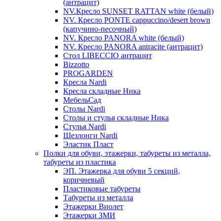
(антрацит)
NV.Кресло SUNSET RATTAN white (белый)
NV. Кресло PONTE cappuccino/desert brown
(капучино-песочный)
NV. Кресло PANORA white (белый)
NV. Кресло PANORA antracite (антрацит)
Стол LIBECCIO антрацит
Bizzotto
PROGARDEN
Кресла Nardi
Кресла складные Ника
МебельСад
Столы Nardi
Столы и стулья складные Ника
Стулья Nardi
Шезлонги Nardi
Эластик Пласт
Полки для обуви, этажерки, табуреты из металла,
табуреты из пластика
ЭП. Этажерка для обуви 5 секций,
коричневый
Пластиковые табуреты
Табуреты из металла
Этажерки Виолет
Этажерки ЗМИ