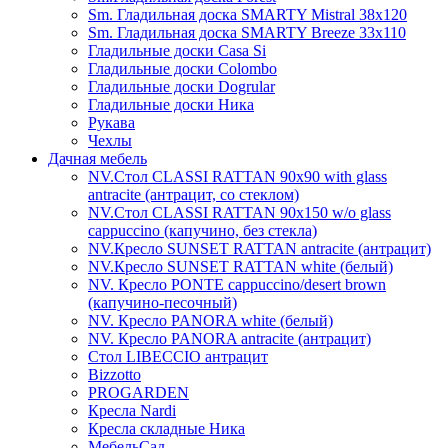
Sm. Гладильная доска SMARTY Mistral 38x120
Sm. Гладильная доска SMARTY Breeze 33х110
Гладильные доски Casa Si
Гладильные доски Colombo
Гладильные доски Dogrular
Гладильные доски Ника
Рукава
Чехлы
Дачная мебель
NV.Стол CLASSI RATTAN 90х90 with glass
antracite (антрацит, со стеклом)
NV.Стол CLASSI RATTAN 90х150 w/o glass
cappuccino (капучино, без стекла)
NV.Кресло SUNSET RATTAN antracite (антрацит)
NV.Кресло SUNSET RATTAN white (белый)
NV. Кресло PONTE cappuccino/desert brown
(капучино-песочный)
NV. Кресло PANORA white (белый)
NV. Кресло PANORA antracite (антрацит)
Стол LIBECCIO антрацит
Bizzotto
PROGARDEN
Кресла Nardi
Кресла складные Ника
МебельСад