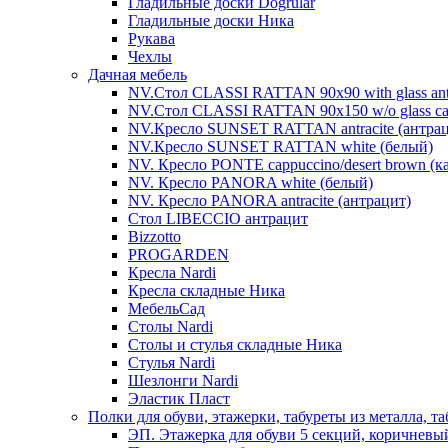
Гладильные доски Dogrular
Гладильные доски Ника
Рукава
Чехлы
Дачная мебель
NV.Стол CLASSI RATTAN 90х90 with glass antra
NV.Стол CLASSI RATTAN 90х150 w/o glass cap
NV.Кресло SUNSET RATTAN antracite (антрац
NV.Кресло SUNSET RATTAN white (белый)
NV. Кресло PONTE cappuccino/desert brown (
NV. Кресло PANORA white (белый)
NV. Кресло PANORA antracite (антрацит)
Стол LIBECCIO антрацит
Bizzotto
PROGARDEN
Кресла Nardi
Кресла складные Ника
МебельСад
Столы Nardi
Столы и стулья складные Ника
Стулья Nardi
Шезлонги Nardi
Эластик Пласт
Полки для обуви, этажерки, табуреты из металла, т
ЭП. Этажерка для обуви 5 секций, коричневы