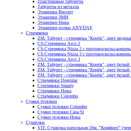
Пластиковые табуреты
Табуреты из металла
Этажерки Виолет
Этажерки ЗМИ
Этажерки Ника
Этажерки полки ANYDAY
Стремянки
ZM. Табурет - стремянка "Конёк", цвет медны
CS.Стремянка Arco 2
CS.Стремянка Nizza 2 с противоскольз.коври
CS.Стремянка Nizza 3 с противоскольз.коври
CS.Стремянка Arco 3
ZM. Табурет - стремянка "Конёк", цвет белый 
ZM. Табурет - стремянка "Конёк", цвет белый 
ZM. Табурет - стремянка "Конёк", цвет белый 
Стремянки Dogrular
Стремянки Smarty
Стремянки Ника
Стремянки Сolombo
Сумки тележки
Сумки тележки Colombo
Сумки тележки Сasa Si
Сумки тележки Ника
Сушилки
VIT. Сушилка напольная 18м. "Комфорт" (чер