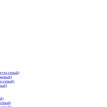
ветло-серый)
ежевый)
ло-серый)
вый)
ый)
-серый)