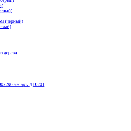
-серый)
й)
серый)
ом (черный)
невый)
з дерева
0х290 мм арт. ДГ0201