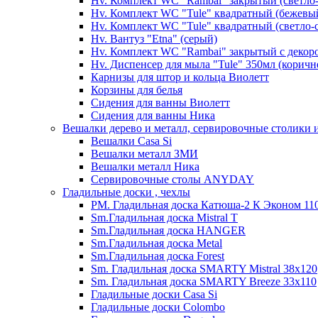
Hv. Комплект WC "Rambai" закрытый (светло
Hv. Комплект WC "Tule" квадратный (бежевы
Hv. Комплект WC "Tule" квадратный (светло-
Hv. Вантуз "Etna" (серый)
Hv. Комплект WC "Rambai" закрытый с декор
Hv. Диспенсер для мыла "Tule" 350мл (корич
Карнизы для штор и кольца Виолетт
Корзины для белья
Сидения для ванны Виолетт
Сидения для ванны Ника
Вешалки дерево и металл, сервировочные столики и
Вешалки Casa Si
Вешалки металл ЗМИ
Вешалки металл Ника
Сервировочные столы ANYDAY
Гладильные доски , чехлы
PM. Гладильная доска Катюша-2 К Эконом 110
Sm.Гладильная доска Mistral T
Sm.Гладильная доска HANGER
Sm.Гладильная доска Metal
Sm.Гладильная доска Forest
Sm. Гладильная доска SMARTY Mistral 38x120
Sm. Гладильная доска SMARTY Breeze 33х110
Гладильные доски Casa Si
Гладильные доски Colombo