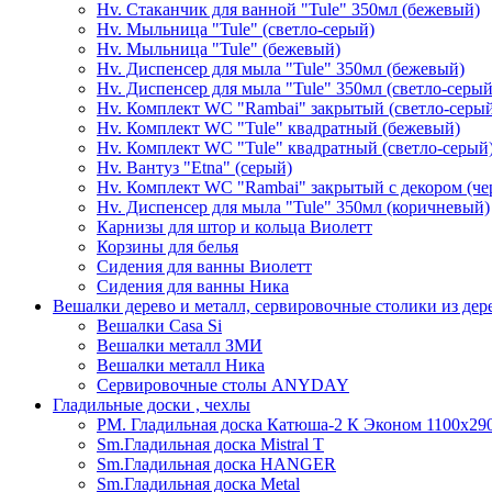
Hv. Стаканчик для ванной "Tule" 350мл (бежевый)
Hv. Мыльница "Tule" (светло-серый)
Hv. Мыльница "Tule" (бежевый)
Hv. Диспенсер для мыла "Tule" 350мл (бежевый)
Hv. Диспенсер для мыла "Tule" 350мл (светло-серый
Hv. Комплект WC "Rambai" закрытый (светло-серы
Hv. Комплект WC "Tule" квадратный (бежевый)
Hv. Комплект WC "Tule" квадратный (светло-серый
Hv. Вантуз "Etna" (серый)
Hv. Комплект WC "Rambai" закрытый с декором (ч
Hv. Диспенсер для мыла "Tule" 350мл (коричневый)
Карнизы для штор и кольца Виолетт
Корзины для белья
Сидения для ванны Виолетт
Сидения для ванны Ника
Вешалки дерево и металл, сервировочные столики из дер
Вешалки Casa Si
Вешалки металл ЗМИ
Вешалки металл Ника
Сервировочные столы ANYDAY
Гладильные доски , чехлы
PM. Гладильная доска Катюша-2 К Эконом 1100х290
Sm.Гладильная доска Mistral T
Sm.Гладильная доска HANGER
Sm.Гладильная доска Metal