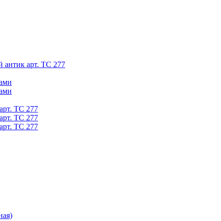
й антик арт. ТС 277
ками
ками
арт. ТС 277
арт. ТС 277
арт. ТС 277
ная)