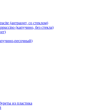
cite (антрацит, со стеклом)
puccino (капучино, без стекла)
ит)
капучино-песочный)
абуреты из пластика
й