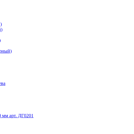
)
й)
)
ерный)
ева
 мм арт. ДГ0201