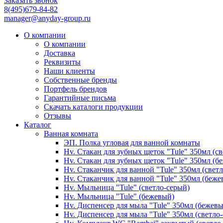
Заказать звонок
8(495)679-84-82
manager@anyday-group.ru
О компании
О компании
Доставка
Реквизиты
Наши клиенты
Собственные бренды
Портфель брендов
Гарантийные письма
Скачать каталоги продукции
Отзывы
Каталог
Ванная комната
ЭП. Полка угловая для ванной комнаты
Hv. Стакан для зубных щеток "Tule" 350мл (с
Hv. Стакан для зубных щеток "Tule" 350мл (б
Hv. Стаканчик для ванной "Tule" 350мл (свет
Hv. Стаканчик для ванной "Tule" 350мл (беже
Hv. Мыльница "Tule" (светло-серый)
Hv. Мыльница "Tule" (бежевый)
Hv. Диспенсер для мыла "Tule" 350мл (бежев
Hv. Диспенсер для мыла "Tule" 350мл (светло