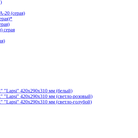
)
-20 (серая)
ерая)*
рая)
) серая
ая)
" "Lapsi" 420х290х310 мм (белый)
" "Lapsi" 420х290х310 мм (светло-розовый)
" "Lapsi" 420х290х310 мм (светло-голубой)