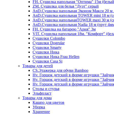
FH. Сушилка напольная "Оптима" 15м (белый
ZM. Сушилка для белья "Дуэт" серый
AnD.Сушилка напольная Эконом Макси 20 м А
AnD.Сушилка напольная TOWER mini 18 м (с
AnD.Сушилка напольнаяTOWER maxi 30 м (се
AnD.Сушилка напольная Nadia 18 м (прут 4мм
FH. Сушилка на батарею "Ария" 3м
VIT. Сушилка напольная 18м. "Комфорт" (бел
Cушилки Colombo
Сушилки Dogrular
Сушилки Smarty
Сушилки Ника
Сушилки Ника Frau Hellen
Сушилки Сasa Si
Товары для детей
CS.Этажерка для обуви Bamboo
Hv. Горшок детский в форме игрушки "Зайчик
Hv. Горшок детский в форме игрушки "Зайчик
Hv. Горшок детский в форме игрушки "Зайчик
Столы и стулья
Эльфпласт
Товары для дома
Кашпо для цветов
Уборка
Хранение