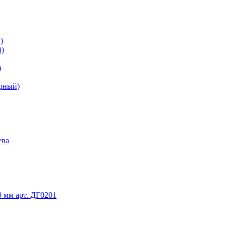
)
й)
)
ерный)
ева
 мм арт. ДГ0201