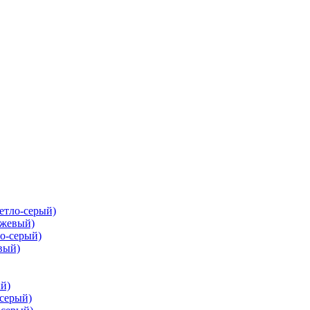
ветло-серый)
ежевый)
ло-серый)
вый)
ый)
-серый)