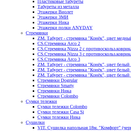
Пластиковые табуреты
Табуреты из металла
Этажерки Виолет
Этажерки ЗМИ
Этажерки Ника
Этажерки полки ANYDAY
Стремянки
ZM. Табурет - стремянка "Конёк", цвет медны
CS.Стремянка Arco 2
CS.Стремянка Nizza 2 с противоскольз.коври
CS.Стремянка Nizza 3 с противоскольз.коври
CS.Стремянка Arco 3
ZM. Табурет - стремянка "Конёк", цвет белый 
ZM. Табурет - стремянка "Конёк", цвет белый 
ZM. Табурет - стремянка "Конёк", цвет белый 
Стремянки Dogrular
Стремянки Smarty
Стремянки Ника
Стремянки Сolombo
Сумки тележки
Сумки тележки Colombo
Сумки тележки Сasa Si
Сумки тележки Ника
Сушилки
VIT. Сушилка напольная 18м. "Комфорт" (чер