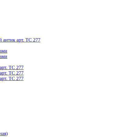
й антик арт. ТС 277
ками
ками
арт. ТС 277
арт. ТС 277
арт. ТС 277
ная)