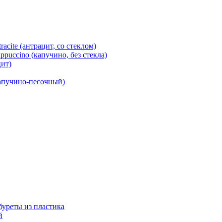
cite (антрацит, со стеклом)
puccino (капучино, без стекла)
ит)
капучино-песочный)
абуреты из пластика
й