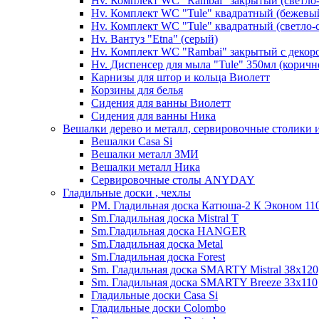
Hv. Комплект WC "Rambai" закрытый (светло
Hv. Комплект WC "Tule" квадратный (бежевы
Hv. Комплект WC "Tule" квадратный (светло-
Hv. Вантуз "Etna" (серый)
Hv. Комплект WC "Rambai" закрытый с декор
Hv. Диспенсер для мыла "Tule" 350мл (корич
Карнизы для штор и кольца Виолетт
Корзины для белья
Сидения для ванны Виолетт
Сидения для ванны Ника
Вешалки дерево и металл, сервировочные столики и
Вешалки Casa Si
Вешалки металл ЗМИ
Вешалки металл Ника
Сервировочные столы ANYDAY
Гладильные доски , чехлы
PM. Гладильная доска Катюша-2 К Эконом 110
Sm.Гладильная доска Mistral T
Sm.Гладильная доска HANGER
Sm.Гладильная доска Metal
Sm.Гладильная доска Forest
Sm. Гладильная доска SMARTY Mistral 38x120
Sm. Гладильная доска SMARTY Breeze 33х110
Гладильные доски Casa Si
Гладильные доски Colombo