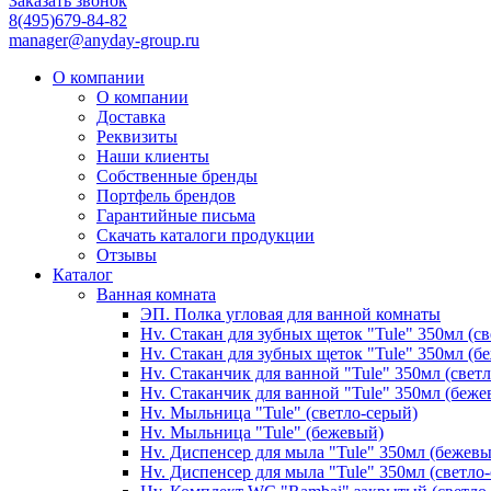
Заказать звонок
8(495)679-84-82
manager@anyday-group.ru
О компании
О компании
Доставка
Реквизиты
Наши клиенты
Собственные бренды
Портфель брендов
Гарантийные письма
Скачать каталоги продукции
Отзывы
Каталог
Ванная комната
ЭП. Полка угловая для ванной комнаты
Hv. Стакан для зубных щеток "Tule" 350мл (с
Hv. Стакан для зубных щеток "Tule" 350мл (б
Hv. Стаканчик для ванной "Tule" 350мл (свет
Hv. Стаканчик для ванной "Tule" 350мл (беже
Hv. Мыльница "Tule" (светло-серый)
Hv. Мыльница "Tule" (бежевый)
Hv. Диспенсер для мыла "Tule" 350мл (бежев
Hv. Диспенсер для мыла "Tule" 350мл (светло