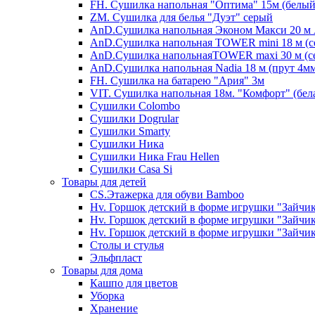
FH. Сушилка напольная "Оптима" 15м (белый
ZM. Сушилка для белья "Дуэт" серый
AnD.Сушилка напольная Эконом Макси 20 м А
AnD.Сушилка напольная TOWER mini 18 м (с
AnD.Сушилка напольнаяTOWER maxi 30 м (се
AnD.Сушилка напольная Nadia 18 м (прут 4мм
FH. Сушилка на батарею "Ария" 3м
VIT. Сушилка напольная 18м. "Комфорт" (бел
Cушилки Colombo
Сушилки Dogrular
Сушилки Smarty
Сушилки Ника
Сушилки Ника Frau Hellen
Сушилки Сasa Si
Товары для детей
CS.Этажерка для обуви Bamboo
Hv. Горшок детский в форме игрушки "Зайчик
Hv. Горшок детский в форме игрушки "Зайчик
Hv. Горшок детский в форме игрушки "Зайчик
Столы и стулья
Эльфпласт
Товары для дома
Кашпо для цветов
Уборка
Хранение