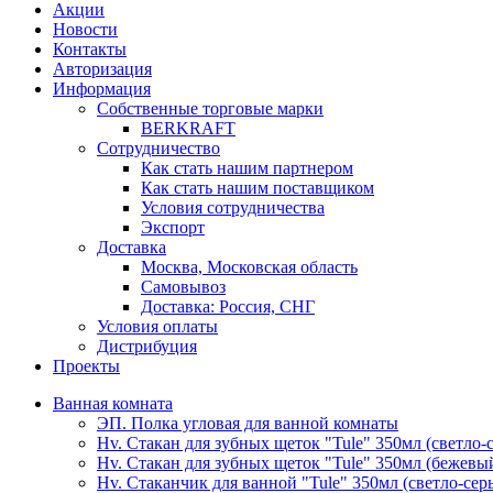
Акции
Новости
Контакты
Авторизация
Информация
Собственные торговые марки
BERKRAFT
Сотрудничество
Как стать нашим партнером
Как стать нашим поставщиком
Условия сотрудничества
Экспорт
Доставка
Москва, Московская область
Самовывоз
Доставка: Россия, СНГ
Условия оплаты
Дистрибуция
Проекты
Ванная комната
ЭП. Полка угловая для ванной комнаты
Hv. Стакан для зубных щеток "Tule" 350мл (светло-
Hv. Стакан для зубных щеток "Tule" 350мл (бежевы
Hv. Стаканчик для ванной "Tule" 350мл (светло-сер