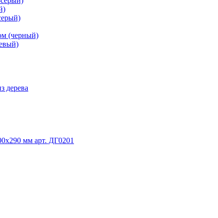
-серый)
й)
серый)
ом (черный)
невый)
з дерева
0х290 мм арт. ДГ0201