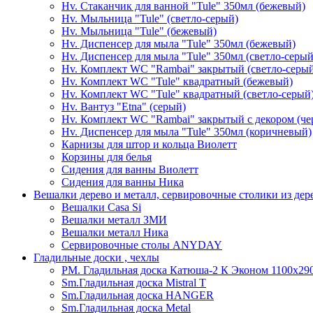
Hv. Стаканчик для ванной "Tule" 350мл (бежевый)
Hv. Мыльница "Tule" (светло-серый)
Hv. Мыльница "Tule" (бежевый)
Hv. Диспенсер для мыла "Tule" 350мл (бежевый)
Hv. Диспенсер для мыла "Tule" 350мл (светло-серый
Hv. Комплект WC "Rambai" закрытый (светло-серы
Hv. Комплект WC "Tule" квадратный (бежевый)
Hv. Комплект WC "Tule" квадратный (светло-серый
Hv. Вантуз "Etna" (серый)
Hv. Комплект WC "Rambai" закрытый с декором (ч
Hv. Диспенсер для мыла "Tule" 350мл (коричневый)
Карнизы для штор и кольца Виолетт
Корзины для белья
Сидения для ванны Виолетт
Сидения для ванны Ника
Вешалки дерево и металл, сервировочные столики из дер
Вешалки Casa Si
Вешалки металл ЗМИ
Вешалки металл Ника
Сервировочные столы ANYDAY
Гладильные доски , чехлы
PM. Гладильная доска Катюша-2 К Эконом 1100х290
Sm.Гладильная доска Mistral T
Sm.Гладильная доска HANGER
Sm.Гладильная доска Metal