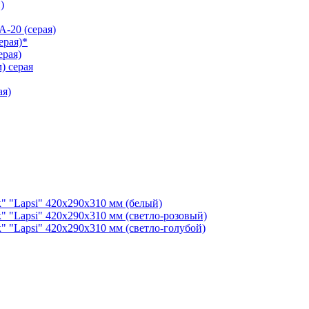
)
-20 (серая)
ерая)*
рая)
) серая
ая)
" "Lapsi" 420х290х310 мм (белый)
" "Lapsi" 420х290х310 мм (светло-розовый)
" "Lapsi" 420х290х310 мм (светло-голубой)