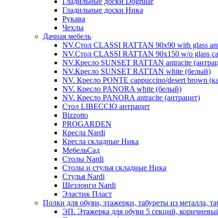
Гладильные доски Dogrular
Гладильные доски Ника
Рукава
Чехлы
Дачная мебель
NV.Стол CLASSI RATTAN 90х90 with glass antra
NV.Стол CLASSI RATTAN 90х150 w/o glass cap
NV.Кресло SUNSET RATTAN antracite (антрац
NV.Кресло SUNSET RATTAN white (белый)
NV. Кресло PONTE cappuccino/desert brown (
NV. Кресло PANORA white (белый)
NV. Кресло PANORA antracite (антрацит)
Стол LIBECCIO антрацит
Bizzotto
PROGARDEN
Кресла Nardi
Кресла складные Ника
МебельСад
Столы Nardi
Столы и стулья складные Ника
Стулья Nardi
Шезлонги Nardi
Эластик Пласт
Полки для обуви, этажерки, табуреты из металла, т
ЭП. Этажерка для обуви 5 секций, коричневы