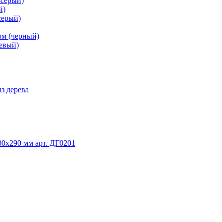
-серый)
й)
серый)
ом (черный)
невый)
з дерева
0х290 мм арт. ДГ0201