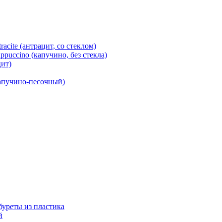
cite (антрацит, со стеклом)
puccino (капучино, без стекла)
ит)
капучино-песочный)
абуреты из пластика
й