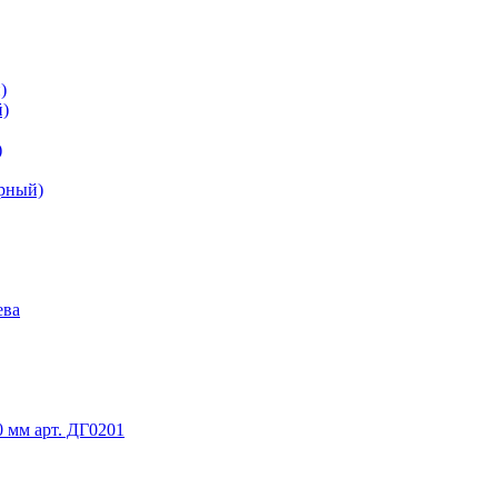
)
й)
)
ерный)
ева
 мм арт. ДГ0201