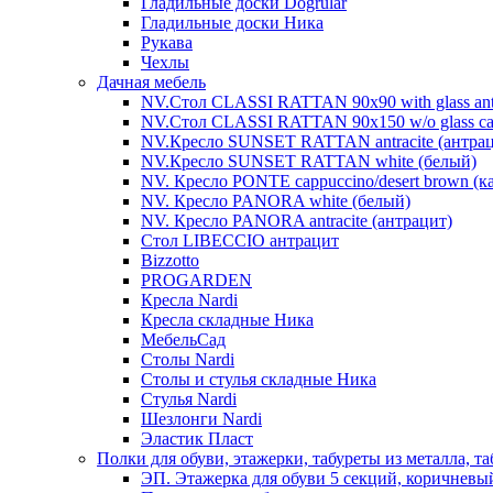
Гладильные доски Dogrular
Гладильные доски Ника
Рукава
Чехлы
Дачная мебель
NV.Стол CLASSI RATTAN 90х90 with glass antra
NV.Стол CLASSI RATTAN 90х150 w/o glass cap
NV.Кресло SUNSET RATTAN antracite (антрац
NV.Кресло SUNSET RATTAN white (белый)
NV. Кресло PONTE cappuccino/desert brown (
NV. Кресло PANORA white (белый)
NV. Кресло PANORA antracite (антрацит)
Стол LIBECCIO антрацит
Bizzotto
PROGARDEN
Кресла Nardi
Кресла складные Ника
МебельСад
Столы Nardi
Столы и стулья складные Ника
Стулья Nardi
Шезлонги Nardi
Эластик Пласт
Полки для обуви, этажерки, табуреты из металла, т
ЭП. Этажерка для обуви 5 секций, коричневы