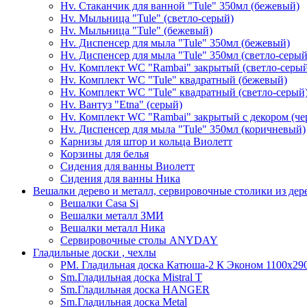
Hv. Стаканчик для ванной "Tule" 350мл (бежевый)
Hv. Мыльница "Tule" (светло-серый)
Hv. Мыльница "Tule" (бежевый)
Hv. Диспенсер для мыла "Tule" 350мл (бежевый)
Hv. Диспенсер для мыла "Tule" 350мл (светло-серый
Hv. Комплект WC "Rambai" закрытый (светло-серы
Hv. Комплект WC "Tule" квадратный (бежевый)
Hv. Комплект WC "Tule" квадратный (светло-серый
Hv. Вантуз "Etna" (серый)
Hv. Комплект WC "Rambai" закрытый с декором (ч
Hv. Диспенсер для мыла "Tule" 350мл (коричневый)
Карнизы для штор и кольца Виолетт
Корзины для белья
Сидения для ванны Виолетт
Сидения для ванны Ника
Вешалки дерево и металл, сервировочные столики из дер
Вешалки Casa Si
Вешалки металл ЗМИ
Вешалки металл Ника
Сервировочные столы ANYDAY
Гладильные доски , чехлы
PM. Гладильная доска Катюша-2 К Эконом 1100х290
Sm.Гладильная доска Mistral T
Sm.Гладильная доска HANGER
Sm.Гладильная доска Metal