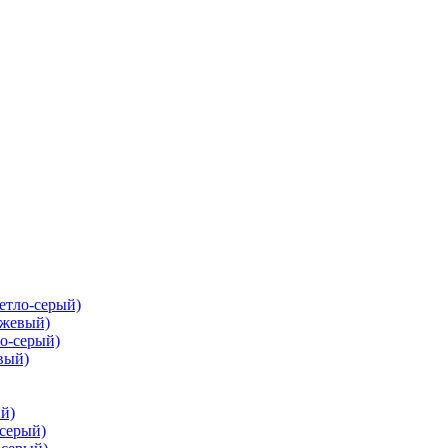
ветло-серый)
ежевый)
ло-серый)
вый)
ый)
-серый)