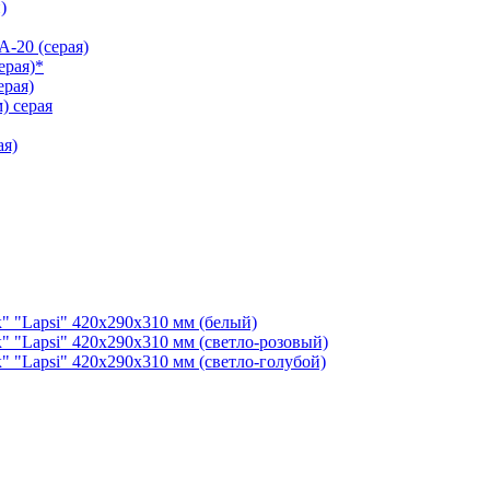
)
-20 (серая)
ерая)*
рая)
) серая
ая)
" "Lapsi" 420х290х310 мм (белый)
" "Lapsi" 420х290х310 мм (светло-розовый)
" "Lapsi" 420х290х310 мм (светло-голубой)