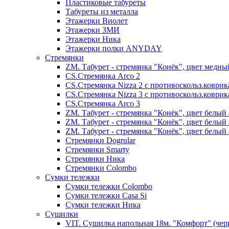
Пластиковые табуреты
Табуреты из металла
Этажерки Виолет
Этажерки ЗМИ
Этажерки Ника
Этажерки полки ANYDAY
Стремянки
ZM. Табурет - стремянка "Конёк", цвет медны
CS.Стремянка Arco 2
CS.Стремянка Nizza 2 с противоскольз.коври
CS.Стремянка Nizza 3 с противоскольз.коври
CS.Стремянка Arco 3
ZM. Табурет - стремянка "Конёк", цвет белый 
ZM. Табурет - стремянка "Конёк", цвет белый 
ZM. Табурет - стремянка "Конёк", цвет белый 
Стремянки Dogrular
Стремянки Smarty
Стремянки Ника
Стремянки Сolombo
Сумки тележки
Сумки тележки Colombo
Сумки тележки Сasa Si
Сумки тележки Ника
Сушилки
VIT. Сушилка напольная 18м. "Комфорт" (чер