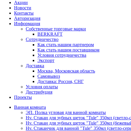
Акции
Новости
Контакты
Авторизация
Информация
Собственные торговые марки
BERKRAFT
Сотрудничество
Как стать нашим партнером
Как стать нашим поставщиком
Условия сотрудничества
Экспорт
Доставка
Москва, Московская область
Самовывоз
Доставка: Россия, СНГ
Условия оплаты
Дистрибуция
Проекты
Ванная комната
ЭП. Полка угловая для ванной комнаты
Hv. Стакан для зубных щеток "Tule" 350мл (светло-
Hv. Стакан для зубных щеток "Tule" 350мл (бежевы
Hv. Стаканчик для ванной "Tule" 350мл (светло-сер