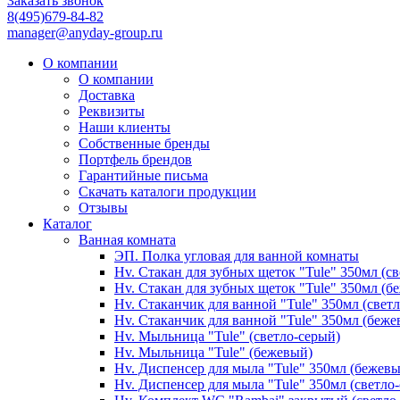
Заказать звонок
8(495)679-84-82
manager@anyday-group.ru
О компании
О компании
Доставка
Реквизиты
Наши клиенты
Собственные бренды
Портфель брендов
Гарантийные письма
Скачать каталоги продукции
Отзывы
Каталог
Ванная комната
ЭП. Полка угловая для ванной комнаты
Hv. Стакан для зубных щеток "Tule" 350мл (с
Hv. Стакан для зубных щеток "Tule" 350мл (б
Hv. Стаканчик для ванной "Tule" 350мл (свет
Hv. Стаканчик для ванной "Tule" 350мл (беже
Hv. Мыльница "Tule" (светло-серый)
Hv. Мыльница "Tule" (бежевый)
Hv. Диспенсер для мыла "Tule" 350мл (бежев
Hv. Диспенсер для мыла "Tule" 350мл (светло