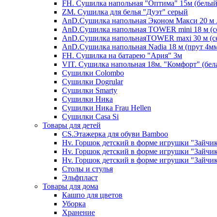
FH. Сушилка напольная "Оптима" 15м (белый
ZM. Сушилка для белья "Дуэт" серый
AnD.Сушилка напольная Эконом Макси 20 м А
AnD.Сушилка напольная TOWER mini 18 м (с
AnD.Сушилка напольнаяTOWER maxi 30 м (се
AnD.Сушилка напольная Nadia 18 м (прут 4мм
FH. Сушилка на батарею "Ария" 3м
VIT. Сушилка напольная 18м. "Комфорт" (бел
Cушилки Colombo
Сушилки Dogrular
Сушилки Smarty
Сушилки Ника
Сушилки Ника Frau Hellen
Сушилки Сasa Si
Товары для детей
CS.Этажерка для обуви Bamboo
Hv. Горшок детский в форме игрушки "Зайчик
Hv. Горшок детский в форме игрушки "Зайчик
Hv. Горшок детский в форме игрушки "Зайчик
Столы и стулья
Эльфпласт
Товары для дома
Кашпо для цветов
Уборка
Хранение