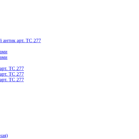
й антик арт. ТС 277
ками
ками
арт. ТС 277
арт. ТС 277
арт. ТС 277
ная)