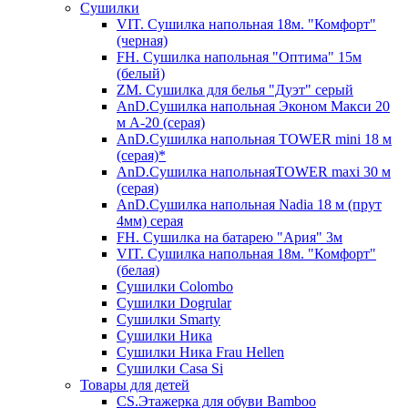
Сушилки
VIT. Сушилка напольная 18м. "Комфорт"
(черная)
FH. Сушилка напольная "Оптима" 15м
(белый)
ZM. Сушилка для белья "Дуэт" серый
AnD.Сушилка напольная Эконом Макси 20
м А-20 (серая)
AnD.Сушилка напольная TOWER mini 18 м
(серая)*
AnD.Сушилка напольнаяTOWER maxi 30 м
(серая)
AnD.Сушилка напольная Nadia 18 м (прут
4мм) серая
FH. Сушилка на батарею "Ария" 3м
VIT. Сушилка напольная 18м. "Комфорт"
(белая)
Cушилки Colombo
Сушилки Dogrular
Сушилки Smarty
Сушилки Ника
Сушилки Ника Frau Hellen
Сушилки Сasa Si
Товары для детей
CS.Этажерка для обуви Bamboo