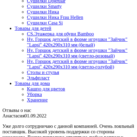
Сушилки Dogrular
Сушилки Smarty
Сушилки Ника
Сушилки Ника Frau Hellen
Сушилки Сasa Si
Товары для детей
CS.Этажерка для обуви Bamboo
Hv. Горшок детский в форме игрушки "Зайчик"
"Lapsi" 420х290х310 мм (белый)
Hv. Горшок детский в форме игрушки "Зайчик"
"Lapsi" 420х290х310 мм (светло-розовый)
Hv. Горшок детский в форме игрушки "Зайчик"
"Lapsi" 420х290х310 мм (светло-голубой)
Столы и стулья
Эльфпласт
Товары для дома
Кашпо для цветов
Уборка
Хранение
Отзывы о нас
Анастасия
01.09.2022
Уже долго сотрудничаю с данной компанией. Очень лояльный
поставщик. Высокий уровень поддержки со стороны