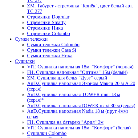
ТС 277
ZM. Табурет - стремянка "Конёк", цвет белый арт.
ТС 277
Стремянки Dogrular
Стремянки Smarty
Стремянки Ника
Стремянки Сolombo
Сумки тележки
Сумки тележки Colombo
Сумки тележки Сasa Si
Сумки тележки Ника
Сушилки
VIT. Сушилка напольная 18м. "Комфорт" (черная)
FH. Сушилка напольная "Оптима" 15м (белый)
ZM. Сушилка для белья "Дуэт" серый
AnD.Сушилка напольная Эконом Макси 20 м А-20
(серая)
AnD.Сушилка напольная TOWER mini 18 м
(серая)*
AnD.Сушилка напольнаяTOWER maxi 30 м (серая)
AnD.Сушилка напольная Nadia 18 м (прут 4мм)
серая
FH. Сушилка на батарею "Ария" 3м
VIT. Сушилка напольная 18м. "Комфорт" (белая)
Cушилки Colombo