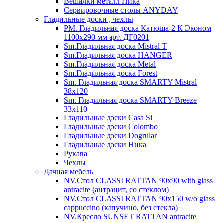
Вешалки металл Ника
Сервировочные столы ANYDAY
Гладильные доски , чехлы
PM. Гладильная доска Катюша-2 К Эконом
1100х290 мм арт. ДГ0201
Sm.Гладильная доска Mistral T
Sm.Гладильная доска HANGER
Sm.Гладильная доска Metal
Sm.Гладильная доска Forest
Sm. Гладильная доска SMARTY Mistral
38x120
Sm. Гладильная доска SMARTY Breeze
33х110
Гладильные доски Casa Si
Гладильные доски Colombo
Гладильные доски Dogrular
Гладильные доски Ника
Рукава
Чехлы
Дачная мебель
NV.Стол CLASSI RATTAN 90х90 with glass
antracite (антрацит, со стеклом)
NV.Стол CLASSI RATTAN 90х150 w/o glass
cappuccino (капучино, без стекла)
NV.Кресло SUNSET RATTAN antracite