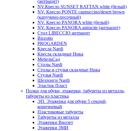
(антрацит)
NV.Кресло SUNSET RATTAN white (белый)
NV. Кресло PONTE cappuccino/desert brown
(капучино-песочный)
NV. Кресло PANORA white (белый)
NV. Кресло PANORA antracite (антрацит)
Стол LIBECCIO антрацит
Bizzotto
PROGARDEN
Кресла Nardi
Кресла складные Ника
МебельСад
Столы Nardi
Столы и стулья складные Ника
Стулья Nardi
Шезлонги Nardi
Эластик Пласт
Полки для обуви, этажерки, табуреты из металла,
табуреты из пластика
ЭП. Этажерка для обуви 5 секций,
коричневый
Пластиковые табуреты
Табуреты из металла
Этажерки Виолет
Этажерки ЗМИ