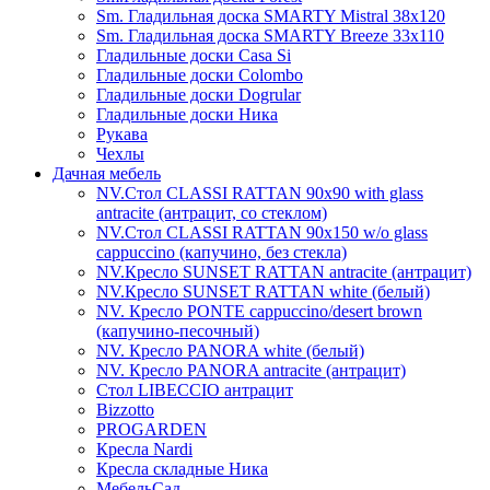
Sm. Гладильная доска SMARTY Mistral 38x120
Sm. Гладильная доска SMARTY Breeze 33х110
Гладильные доски Casa Si
Гладильные доски Colombo
Гладильные доски Dogrular
Гладильные доски Ника
Рукава
Чехлы
Дачная мебель
NV.Стол CLASSI RATTAN 90х90 with glass
antracite (антрацит, со стеклом)
NV.Стол CLASSI RATTAN 90х150 w/o glass
cappuccino (капучино, без стекла)
NV.Кресло SUNSET RATTAN antracite (антрацит)
NV.Кресло SUNSET RATTAN white (белый)
NV. Кресло PONTE cappuccino/desert brown
(капучино-песочный)
NV. Кресло PANORA white (белый)
NV. Кресло PANORA antracite (антрацит)
Стол LIBECCIO антрацит
Bizzotto
PROGARDEN
Кресла Nardi
Кресла складные Ника
МебельСад