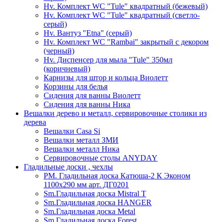
Hv. Комплект WC "Tule" квадратный (бежевый)
Hv. Комплект WC "Tule" квадратный (светло-
серый)
Hv. Вантуз "Etna" (серый)
Hv. Комплект WC "Rambai" закрытый с декором
(черный)
Hv. Диспенсер для мыла "Tule" 350мл
(коричневый)
Карнизы для штор и кольца Виолетт
Корзины для белья
Сидения для ванны Виолетт
Сидения для ванны Ника
Вешалки дерево и металл, сервировочные столики из
дерева
Вешалки Casa Si
Вешалки металл ЗМИ
Вешалки металл Ника
Сервировочные столы ANYDAY
Гладильные доски , чехлы
PM. Гладильная доска Катюша-2 К Эконом
1100х290 мм арт. ДГ0201
Sm.Гладильная доска Mistral T
Sm.Гладильная доска HANGER
Sm.Гладильная доска Metal
Sm.Гладильная доска Forest