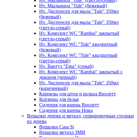
Hv. Мыльница "Tule" (светло-серый)
Hv. Мыльница "Tule" (бежевый)
Hv. Диспенсер для мыла "Tule" 350мл
(бежевый)
Hv. Диспенсер для мыла "Tule" 350мл
(светло-серый)
Hv. Комплект WC "Rambai" закрытый
(светло-серый)
Hv. Комплект WC "Tule" квадратный
(бежевый)
Hv. Комплект WC "Tule" квадратный
(светло-серый)
Hv. Вантуз "Etna" (серый)
Hv. Комплект WC "Rambai" закрытый с
декором (черный)
Hv. Диспенсер для мыла "Tule" 350мл
(коричневый)
Карнизы для штор и кольца Виолетт
Корзины для белья
Сидения для ванны Виолетт
Сидения для ванны Ника
Вешалки дерево и металл, сервировочные столики
из дерева
Вешалки Casa Si
Вешалки металл ЗМИ