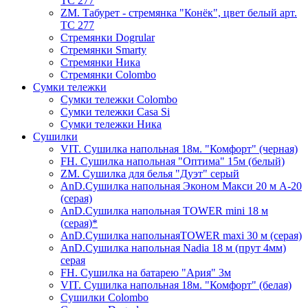
ТС 277
ZM. Табурет - стремянка "Конёк", цвет белый арт.
ТС 277
Стремянки Dogrular
Стремянки Smarty
Стремянки Ника
Стремянки Сolombo
Сумки тележки
Сумки тележки Colombo
Сумки тележки Сasa Si
Сумки тележки Ника
Сушилки
VIT. Сушилка напольная 18м. "Комфорт" (черная)
FH. Сушилка напольная "Оптима" 15м (белый)
ZM. Сушилка для белья "Дуэт" серый
AnD.Сушилка напольная Эконом Макси 20 м А-20
(серая)
AnD.Сушилка напольная TOWER mini 18 м
(серая)*
AnD.Сушилка напольнаяTOWER maxi 30 м (серая)
AnD.Сушилка напольная Nadia 18 м (прут 4мм)
серая
FH. Сушилка на батарею "Ария" 3м
VIT. Сушилка напольная 18м. "Комфорт" (белая)
Cушилки Colombo