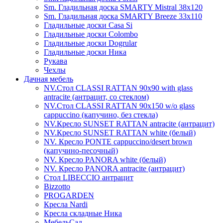
Sm. Гладильная доска SMARTY Mistral 38x120
Sm. Гладильная доска SMARTY Breeze 33х110
Гладильные доски Casa Si
Гладильные доски Colombo
Гладильные доски Dogrular
Гладильные доски Ника
Рукава
Чехлы
Дачная мебель
NV.Стол CLASSI RATTAN 90х90 with glass
antracite (антрацит, со стеклом)
NV.Стол CLASSI RATTAN 90х150 w/o glass
cappuccino (капучино, без стекла)
NV.Кресло SUNSET RATTAN antracite (антрацит)
NV.Кресло SUNSET RATTAN white (белый)
NV. Кресло PONTE cappuccino/desert brown
(капучино-песочный)
NV. Кресло PANORA white (белый)
NV. Кресло PANORA antracite (антрацит)
Стол LIBECCIO антрацит
Bizzotto
PROGARDEN
Кресла Nardi
Кресла складные Ника
МебельСад