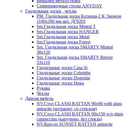
Вешалки металл Ника
Сервировочные столы ANYDAY
Гладильные доски , чехлы
PM. Гладильная доска Катюша-2 К Эконом
1100х290 мм арт. ДГ0201
Sm.Гладильная доска Mistral T
Sm.Гладильная доска HANGER
Sm.Гладильная доска Metal
Sm.Гладильная доска Forest
Sm. Гладильная доска SMARTY Mistral
38x120
Sm. Гладильная доска SMARTY Breeze
33х110
Гладильные доски Casa Si
Гладильные доски Colombo
Гладильные доски Dogrular
Гладильные доски Ника
Рукава
Чехлы
Дачная мебель
NV.Стол CLASSI RATTAN 90х90 with glass
antracite (антрацит, со стеклом)
NV.Стол CLASSI RATTAN 90х150 w/o glass
cappuccino (капучино, без стекла)
NV.Кресло SUNSET RATTAN antracite