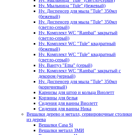
Hv. Мыльница "Tule" (светло-серый)
Hv. Мыльница "Tule" (бежевый)
Hv. Диспенсер для мыла "Tule" 350мл
(бежевый)
Hv. Диспенсер для мыла "Tule" 350мл
(светло-серый)
Hv. Комплект WC "Rambai" закрытый
(светло-серый)
Hv. Комплект WC "Tule" квадратный
(бежевый)
Hv. Комплект WC "Tule" квадратный
(светло-серый)
Hv. Вантуз "Etna" (серый)
Hv. Комплект WC "Rambai" закрытый с
декором (черный)
Hv. Диспенсер для мыла "Tule" 350мл
(коричневый)
Карнизы для штор и кольца Виолетт
Корзины для белья
Сидения для ванны Виолетт
Сидения для ванны Ника
Вешалки дерево и металл, сервировочные столики
из дерева
Вешалки Casa Si
Вешалки металл ЗМИ