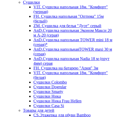
Сушилки
VIT. Сушилка напольная 18м. "Комфорт"
(черная)
FH. Сушилка напольная "Оптима" 15м
(белый)
ZM. Сушилка для белья "Дуэт" серый
AnD.Сушилка напольная Эконом Макси 20
м А-20 (серая)
AnD.Сушилка напольная TOWER mini 18 м
(серая)*
AnD.Сушилка напольнаяTOWER maxi 30 м
(серая)
AnD.Сушилка напольная Nadia 18 м (прут
4мм) серая
FH. Сушилка на батарею "Ария" 3м
VIT. Сушилка напольная 18м. "Комфорт"
(белая)
Cушилки Colombo
Сушилки Dogrular
Сушилки Smarty
Сушилки Ника
Сушилки Ника Frau Hellen
Сушилки Сasa Si
Товары для детей
CS.Этажерка для обуви Bamboo