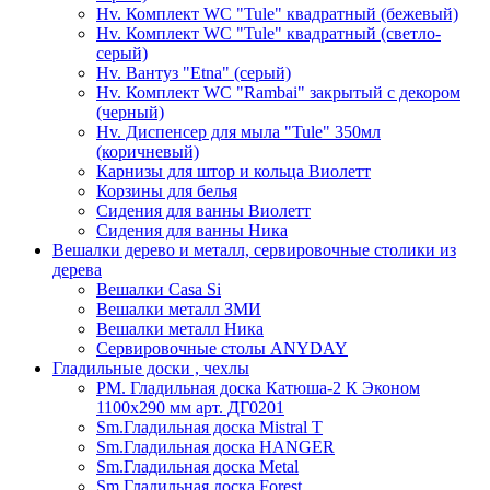
Hv. Комплект WC "Tule" квадратный (бежевый)
Hv. Комплект WC "Tule" квадратный (светло-
серый)
Hv. Вантуз "Etna" (серый)
Hv. Комплект WC "Rambai" закрытый с декором
(черный)
Hv. Диспенсер для мыла "Tule" 350мл
(коричневый)
Карнизы для штор и кольца Виолетт
Корзины для белья
Сидения для ванны Виолетт
Сидения для ванны Ника
Вешалки дерево и металл, сервировочные столики из
дерева
Вешалки Casa Si
Вешалки металл ЗМИ
Вешалки металл Ника
Сервировочные столы ANYDAY
Гладильные доски , чехлы
PM. Гладильная доска Катюша-2 К Эконом
1100х290 мм арт. ДГ0201
Sm.Гладильная доска Mistral T
Sm.Гладильная доска HANGER
Sm.Гладильная доска Metal
Sm.Гладильная доска Forest