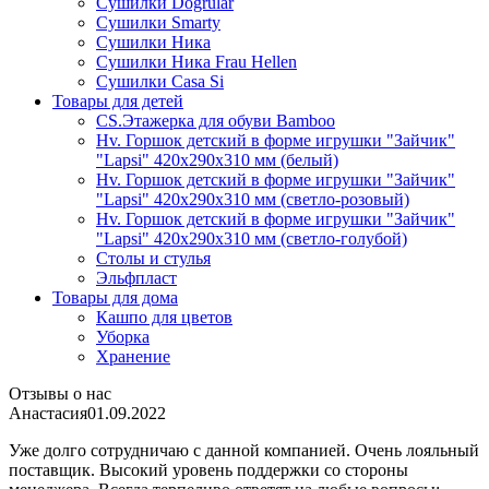
Сушилки Dogrular
Сушилки Smarty
Сушилки Ника
Сушилки Ника Frau Hellen
Сушилки Сasa Si
Товары для детей
CS.Этажерка для обуви Bamboo
Hv. Горшок детский в форме игрушки "Зайчик"
"Lapsi" 420х290х310 мм (белый)
Hv. Горшок детский в форме игрушки "Зайчик"
"Lapsi" 420х290х310 мм (светло-розовый)
Hv. Горшок детский в форме игрушки "Зайчик"
"Lapsi" 420х290х310 мм (светло-голубой)
Столы и стулья
Эльфпласт
Товары для дома
Кашпо для цветов
Уборка
Хранение
Отзывы о нас
Анастасия
01.09.2022
Уже долго сотрудничаю с данной компанией. Очень лояльный
поставщик. Высокий уровень поддержки со стороны