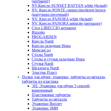
(антрацит)
NV.Кресло SUNSET RATTAN white (белый)
NV. Кресло PONTE cappuccino/desert brown
(капучино-песочный)
NV. Кресло PANORA white (белый)
NV. Кресло PANORA antracite (антрацит)
Стол LIBECCIO антрацит
Bizzotto
PROGARDEN
Кресла Nardi
Кресла складные Ника
МебельСад
Столы Nardi
Столы и стулья складные Ника
Стулья Nardi
Шезлонги Nardi
Эластик Пласт
Полки для обуви, этажерки, табуреты из металла,
табуреты из пластика
ЭП. Этажерка для обуви 5 секций,
коричневый
Пластиковые табуреты
Табуреты из металла
Этажерки Виолет
Этажерки ЗМИ