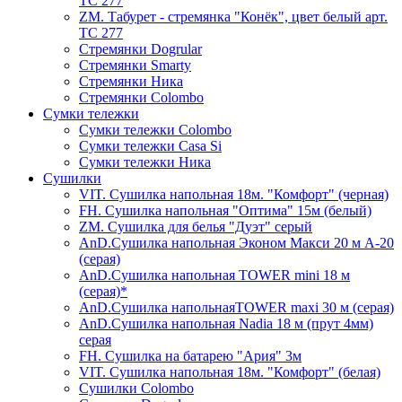
ТС 277
ZM. Табурет - стремянка "Конёк", цвет белый арт.
ТС 277
Стремянки Dogrular
Стремянки Smarty
Стремянки Ника
Стремянки Сolombo
Сумки тележки
Сумки тележки Colombo
Сумки тележки Сasa Si
Сумки тележки Ника
Сушилки
VIT. Сушилка напольная 18м. "Комфорт" (черная)
FH. Сушилка напольная "Оптима" 15м (белый)
ZM. Сушилка для белья "Дуэт" серый
AnD.Сушилка напольная Эконом Макси 20 м А-20
(серая)
AnD.Сушилка напольная TOWER mini 18 м
(серая)*
AnD.Сушилка напольнаяTOWER maxi 30 м (серая)
AnD.Сушилка напольная Nadia 18 м (прут 4мм)
серая
FH. Сушилка на батарею "Ария" 3м
VIT. Сушилка напольная 18м. "Комфорт" (белая)
Cушилки Colombo