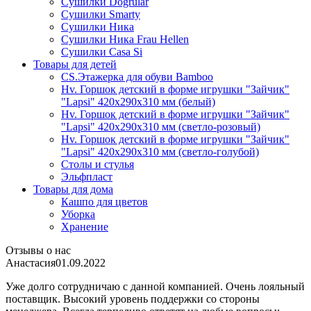
Сушилки Dogrular
Сушилки Smarty
Сушилки Ника
Сушилки Ника Frau Hellen
Сушилки Сasa Si
Товары для детей
CS.Этажерка для обуви Bamboo
Hv. Горшок детский в форме игрушки "Зайчик"
"Lapsi" 420х290х310 мм (белый)
Hv. Горшок детский в форме игрушки "Зайчик"
"Lapsi" 420х290х310 мм (светло-розовый)
Hv. Горшок детский в форме игрушки "Зайчик"
"Lapsi" 420х290х310 мм (светло-голубой)
Столы и стулья
Эльфпласт
Товары для дома
Кашпо для цветов
Уборка
Хранение
Отзывы о нас
Анастасия
01.09.2022
Уже долго сотрудничаю с данной компанией. Очень лояльный
поставщик. Высокий уровень поддержки со стороны