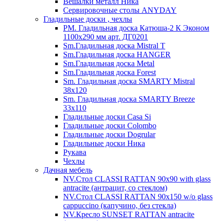
Вешалки металл Ника
Сервировочные столы ANYDAY
Гладильные доски , чехлы
PM. Гладильная доска Катюша-2 К Эконом
1100х290 мм арт. ДГ0201
Sm.Гладильная доска Mistral T
Sm.Гладильная доска HANGER
Sm.Гладильная доска Metal
Sm.Гладильная доска Forest
Sm. Гладильная доска SMARTY Mistral
38x120
Sm. Гладильная доска SMARTY Breeze
33х110
Гладильные доски Casa Si
Гладильные доски Colombo
Гладильные доски Dogrular
Гладильные доски Ника
Рукава
Чехлы
Дачная мебель
NV.Стол CLASSI RATTAN 90х90 with glass
antracite (антрацит, со стеклом)
NV.Стол CLASSI RATTAN 90х150 w/o glass
cappuccino (капучино, без стекла)
NV.Кресло SUNSET RATTAN antracite