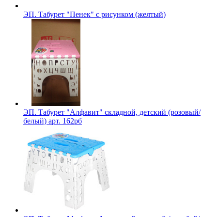
ЭП. Табурет "Пенек" с рисунком (желтый)
ЭП. Табурет "Алфавит" складной, детский (розовый/
белый) арт. 162рб