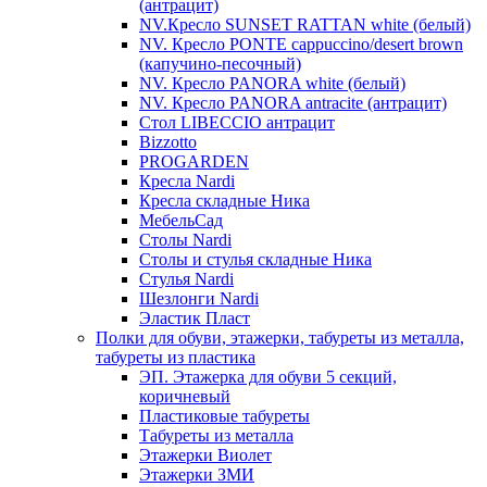
(антрацит)
NV.Кресло SUNSET RATTAN white (белый)
NV. Кресло PONTE cappuccino/desert brown
(капучино-песочный)
NV. Кресло PANORA white (белый)
NV. Кресло PANORA antracite (антрацит)
Стол LIBECCIO антрацит
Bizzotto
PROGARDEN
Кресла Nardi
Кресла складные Ника
МебельСад
Столы Nardi
Столы и стулья складные Ника
Стулья Nardi
Шезлонги Nardi
Эластик Пласт
Полки для обуви, этажерки, табуреты из металла,
табуреты из пластика
ЭП. Этажерка для обуви 5 секций,
коричневый
Пластиковые табуреты
Табуреты из металла
Этажерки Виолет
Этажерки ЗМИ