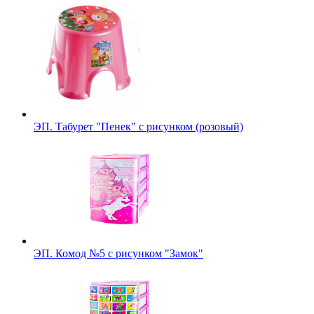
ЭП. Табурет "Пенек" с рисунком (розовый)
ЭП. Комод №5 с рисунком "Замок"