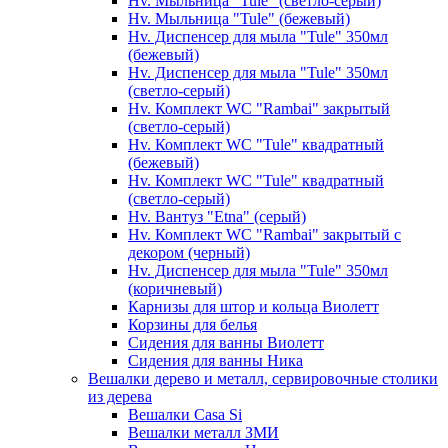
Hv. Мыльница "Tule" (светло-серый)
Hv. Мыльница "Tule" (бежевый)
Hv. Диспенсер для мыла "Tule" 350мл
(бежевый)
Hv. Диспенсер для мыла "Tule" 350мл
(светло-серый)
Hv. Комплект WC "Rambai" закрытый
(светло-серый)
Hv. Комплект WC "Tule" квадратный
(бежевый)
Hv. Комплект WC "Tule" квадратный
(светло-серый)
Hv. Вантуз "Etna" (серый)
Hv. Комплект WC "Rambai" закрытый с
декором (черный)
Hv. Диспенсер для мыла "Tule" 350мл
(коричневый)
Карнизы для штор и кольца Виолетт
Корзины для белья
Сидения для ванны Виолетт
Сидения для ванны Ника
Вешалки дерево и металл, сервировочные столики
из дерева
Вешалки Casa Si
Вешалки металл ЗМИ