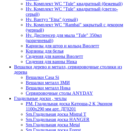
Hv. Комплект WC "Tule" квадратный (бежевый)
Hv. Комплект WC "Tule" квадратный (светло-
серый)
Hv. Вантуз "Etna" (серый)
Hv. Комплект WC "Rambai" закрытый с декором
(черный)
Hv. Диспенсер для мыла "Tule" 350мл
(коричневый)
Карнизы для штор и кольца Виолетт
Корзины для белья
Сидения для ванны Виолетт
Сидения для ванны Ника
Вешалки дерево и металл, сервировочные столики из
дерева
Вешалки Casa Si
Вешалки металл ЗМИ
Вешалки металл Ника
Сервировочные столы ANYDAY
Гладильные доски , чехлы
PM. Гладильная доска Катюша-2 К Эконом
1100х290 мм арт. ДГ0201
Sm.Гладильная доска Mistral T
Sm.Гладильная доска HANGER
Sm.Гладильная доска Metal
Sm.Гладильная доска Forest