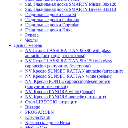
Sm. Гладильная доска SMARTY Mistral 38x120
Sm. Гладильная доска SMARTY Breeze 33х110
Гладильные доски Casa Si
Гладильные доски Colombo
Гладильные доски Dogrular
Гладильные доски Ника
Рукава
Чехлы
Дачная мебель
NV.Стол CLASSI RATTAN 90х90 with glass
antracite (антрацит, со стеклом)
NV.Стол CLASSI RATTAN 90х150 w/o glass
cappuccino (капучино, без стекла)
NV.Кресло SUNSET RATTAN antracite (антрацит)
NV.Кресло SUNSET RATTAN white (белый)
NV. Кресло PONTE cappuccino/desert brown
(капучино-песочный)
NV. Кресло PANORA white (белый)
NV. Кресло PANORA antracite (антрацит)
Стол LIBECCIO антрацит
Bizzotto
PROGARDEN
Кресла Nardi
Кресла складные Ника
МебельСад