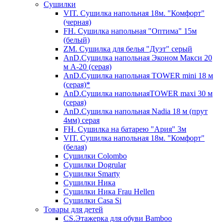
Сушилки
VIT. Сушилка напольная 18м. "Комфорт"
(черная)
FH. Сушилка напольная "Оптима" 15м
(белый)
ZM. Сушилка для белья "Дуэт" серый
AnD.Сушилка напольная Эконом Макси 20
м А-20 (серая)
AnD.Сушилка напольная TOWER mini 18 м
(серая)*
AnD.Сушилка напольнаяTOWER maxi 30 м
(серая)
AnD.Сушилка напольная Nadia 18 м (прут
4мм) серая
FH. Сушилка на батарею "Ария" 3м
VIT. Сушилка напольная 18м. "Комфорт"
(белая)
Cушилки Colombo
Сушилки Dogrular
Сушилки Smarty
Сушилки Ника
Сушилки Ника Frau Hellen
Сушилки Сasa Si
Товары для детей
CS.Этажерка для обуви Bamboo