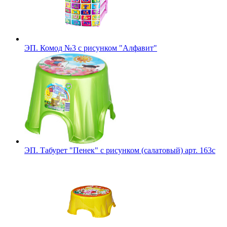
ЭП. Комод №3 с рисунком "Алфавит"
ЭП. Табурет "Пенек" с рисунком (салатовый) арт. 163с