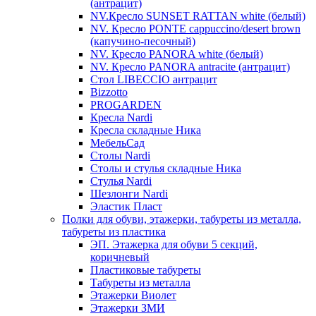
(антрацит)
NV.Кресло SUNSET RATTAN white (белый)
NV. Кресло PONTE cappuccino/desert brown
(капучино-песочный)
NV. Кресло PANORA white (белый)
NV. Кресло PANORA antracite (антрацит)
Стол LIBECCIO антрацит
Bizzotto
PROGARDEN
Кресла Nardi
Кресла складные Ника
МебельСад
Столы Nardi
Столы и стулья складные Ника
Стулья Nardi
Шезлонги Nardi
Эластик Пласт
Полки для обуви, этажерки, табуреты из металла,
табуреты из пластика
ЭП. Этажерка для обуви 5 секций,
коричневый
Пластиковые табуреты
Табуреты из металла
Этажерки Виолет
Этажерки ЗМИ