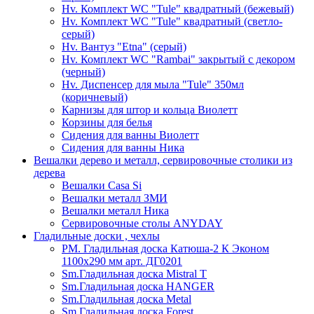
Hv. Комплект WC "Tule" квадратный (бежевый)
Hv. Комплект WC "Tule" квадратный (светло-
серый)
Hv. Вантуз "Etna" (серый)
Hv. Комплект WC "Rambai" закрытый с декором
(черный)
Hv. Диспенсер для мыла "Tule" 350мл
(коричневый)
Карнизы для штор и кольца Виолетт
Корзины для белья
Сидения для ванны Виолетт
Сидения для ванны Ника
Вешалки дерево и металл, сервировочные столики из
дерева
Вешалки Casa Si
Вешалки металл ЗМИ
Вешалки металл Ника
Сервировочные столы ANYDAY
Гладильные доски , чехлы
PM. Гладильная доска Катюша-2 К Эконом
1100х290 мм арт. ДГ0201
Sm.Гладильная доска Mistral T
Sm.Гладильная доска HANGER
Sm.Гладильная доска Metal
Sm.Гладильная доска Forest