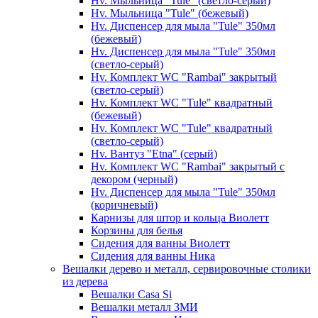
Hv. Мыльница "Tule" (светло-серый)
Hv. Мыльница "Tule" (бежевый)
Hv. Диспенсер для мыла "Tule" 350мл
(бежевый)
Hv. Диспенсер для мыла "Tule" 350мл
(светло-серый)
Hv. Комплект WC "Rambai" закрытый
(светло-серый)
Hv. Комплект WC "Tule" квадратный
(бежевый)
Hv. Комплект WC "Tule" квадратный
(светло-серый)
Hv. Вантуз "Etna" (серый)
Hv. Комплект WC "Rambai" закрытый с
декором (черный)
Hv. Диспенсер для мыла "Tule" 350мл
(коричневый)
Карнизы для штор и кольца Виолетт
Корзины для белья
Сидения для ванны Виолетт
Сидения для ванны Ника
Вешалки дерево и металл, сервировочные столики
из дерева
Вешалки Casa Si
Вешалки металл ЗМИ