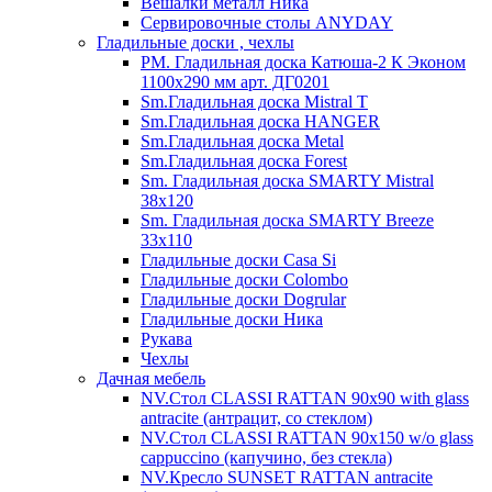
Вешалки металл Ника
Сервировочные столы ANYDAY
Гладильные доски , чехлы
PM. Гладильная доска Катюша-2 К Эконом
1100х290 мм арт. ДГ0201
Sm.Гладильная доска Mistral T
Sm.Гладильная доска HANGER
Sm.Гладильная доска Metal
Sm.Гладильная доска Forest
Sm. Гладильная доска SMARTY Mistral
38x120
Sm. Гладильная доска SMARTY Breeze
33х110
Гладильные доски Casa Si
Гладильные доски Colombo
Гладильные доски Dogrular
Гладильные доски Ника
Рукава
Чехлы
Дачная мебель
NV.Стол CLASSI RATTAN 90х90 with glass
antracite (антрацит, со стеклом)
NV.Стол CLASSI RATTAN 90х150 w/o glass
cappuccino (капучино, без стекла)
NV.Кресло SUNSET RATTAN antracite