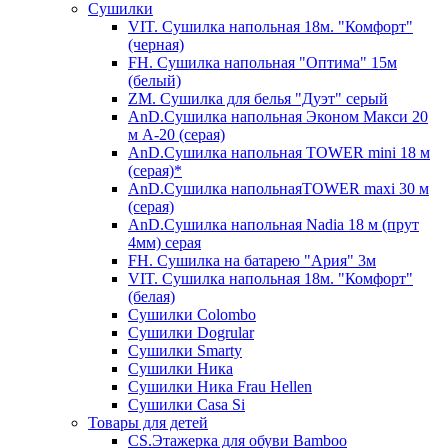
Сушилки
VIT. Сушилка напольная 18м. "Комфорт"
(черная)
FH. Сушилка напольная "Оптима" 15м
(белый)
ZM. Сушилка для белья "Дуэт" серый
AnD.Сушилка напольная Эконом Макси 20
м А-20 (серая)
AnD.Сушилка напольная TOWER mini 18 м
(серая)*
AnD.Сушилка напольнаяTOWER maxi 30 м
(серая)
AnD.Сушилка напольная Nadia 18 м (прут
4мм) серая
FH. Сушилка на батарею "Ария" 3м
VIT. Сушилка напольная 18м. "Комфорт"
(белая)
Cушилки Colombo
Сушилки Dogrular
Сушилки Smarty
Сушилки Ника
Сушилки Ника Frau Hellen
Сушилки Сasa Si
Товары для детей
CS.Этажерка для обуви Bamboo