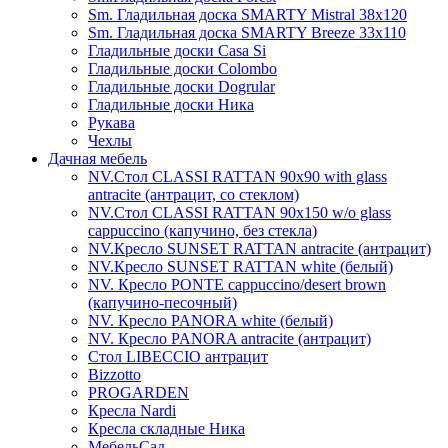
Sm. Гладильная доска SMARTY Mistral 38x120
Sm. Гладильная доска SMARTY Breeze 33х110
Гладильные доски Casa Si
Гладильные доски Colombo
Гладильные доски Dogrular
Гладильные доски Ника
Рукава
Чехлы
Дачная мебель
NV.Стол CLASSI RATTAN 90х90 with glass
antracite (антрацит, со стеклом)
NV.Стол CLASSI RATTAN 90х150 w/o glass
cappuccino (капучино, без стекла)
NV.Кресло SUNSET RATTAN antracite (антрацит)
NV.Кресло SUNSET RATTAN white (белый)
NV. Кресло PONTE cappuccino/desert brown
(капучино-песочный)
NV. Кресло PANORA white (белый)
NV. Кресло PANORA antracite (антрацит)
Стол LIBECCIO антрацит
Bizzotto
PROGARDEN
Кресла Nardi
Кресла складные Ника
МебельСад