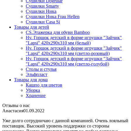
Сушилки Dogrular
Сушилки Smarty
Сушилки Ника
Сушилки Ника Frau Hellen
Сушилки Сasa Si
Товары для детей
CS.Этажерка для обуви Bamboo
Hv. Горшок детский в форме игрушки "Зайчик"
"Lapsi" 420х290х310 мм (белый)
Hv. Горшок детский в форме игрушки "Зайчик"
"Lapsi" 420х290х310 мм (светло-розовый)
Hv. Горшок детский в форме игрушки "Зайчик"
"Lapsi" 420х290х310 мм (светло-голубой)
Столы и стулья
Эльфпласт
Товары для дома
Кашпо для цветов
Уборка
Хранение
Отзывы о нас
Анастасия
01.09.2022
Уже долго сотрудничаю с данной компанией. Очень лояльный
поставщик. Высокий уровень поддержки со стороны