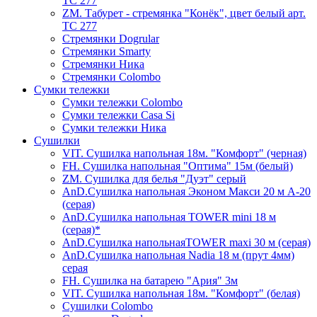
ТС 277
ZM. Табурет - стремянка "Конёк", цвет белый арт.
ТС 277
Стремянки Dogrular
Стремянки Smarty
Стремянки Ника
Стремянки Сolombo
Сумки тележки
Сумки тележки Colombo
Сумки тележки Сasa Si
Сумки тележки Ника
Сушилки
VIT. Сушилка напольная 18м. "Комфорт" (черная)
FH. Сушилка напольная "Оптима" 15м (белый)
ZM. Сушилка для белья "Дуэт" серый
AnD.Сушилка напольная Эконом Макси 20 м А-20
(серая)
AnD.Сушилка напольная TOWER mini 18 м
(серая)*
AnD.Сушилка напольнаяTOWER maxi 30 м (серая)
AnD.Сушилка напольная Nadia 18 м (прут 4мм)
серая
FH. Сушилка на батарею "Ария" 3м
VIT. Сушилка напольная 18м. "Комфорт" (белая)
Cушилки Colombo