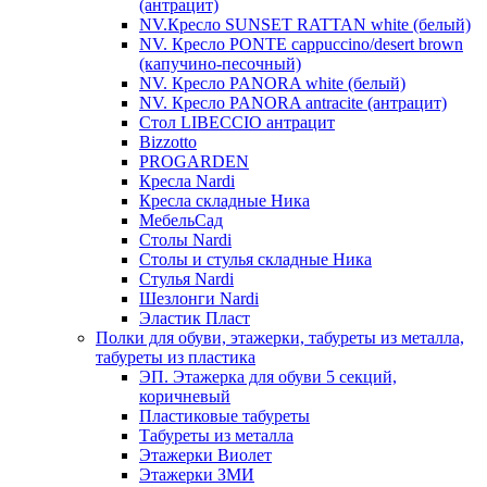
(антрацит)
NV.Кресло SUNSET RATTAN white (белый)
NV. Кресло PONTE cappuccino/desert brown
(капучино-песочный)
NV. Кресло PANORA white (белый)
NV. Кресло PANORA antracite (антрацит)
Стол LIBECCIO антрацит
Bizzotto
PROGARDEN
Кресла Nardi
Кресла складные Ника
МебельСад
Столы Nardi
Столы и стулья складные Ника
Стулья Nardi
Шезлонги Nardi
Эластик Пласт
Полки для обуви, этажерки, табуреты из металла,
табуреты из пластика
ЭП. Этажерка для обуви 5 секций,
коричневый
Пластиковые табуреты
Табуреты из металла
Этажерки Виолет
Этажерки ЗМИ