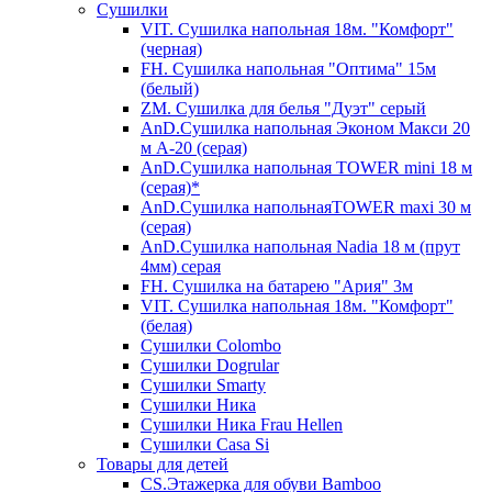
Сушилки
VIT. Сушилка напольная 18м. "Комфорт"
(черная)
FH. Сушилка напольная "Оптима" 15м
(белый)
ZM. Сушилка для белья "Дуэт" серый
AnD.Сушилка напольная Эконом Макси 20
м А-20 (серая)
AnD.Сушилка напольная TOWER mini 18 м
(серая)*
AnD.Сушилка напольнаяTOWER maxi 30 м
(серая)
AnD.Сушилка напольная Nadia 18 м (прут
4мм) серая
FH. Сушилка на батарею "Ария" 3м
VIT. Сушилка напольная 18м. "Комфорт"
(белая)
Cушилки Colombo
Сушилки Dogrular
Сушилки Smarty
Сушилки Ника
Сушилки Ника Frau Hellen
Сушилки Сasa Si
Товары для детей
CS.Этажерка для обуви Bamboo