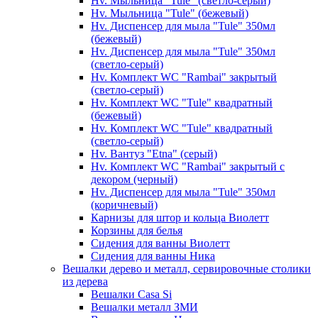
Hv. Мыльница "Tule" (светло-серый)
Hv. Мыльница "Tule" (бежевый)
Hv. Диспенсер для мыла "Tule" 350мл
(бежевый)
Hv. Диспенсер для мыла "Tule" 350мл
(светло-серый)
Hv. Комплект WC "Rambai" закрытый
(светло-серый)
Hv. Комплект WC "Tule" квадратный
(бежевый)
Hv. Комплект WC "Tule" квадратный
(светло-серый)
Hv. Вантуз "Etna" (серый)
Hv. Комплект WC "Rambai" закрытый с
декором (черный)
Hv. Диспенсер для мыла "Tule" 350мл
(коричневый)
Карнизы для штор и кольца Виолетт
Корзины для белья
Сидения для ванны Виолетт
Сидения для ванны Ника
Вешалки дерево и металл, сервировочные столики
из дерева
Вешалки Casa Si
Вешалки металл ЗМИ