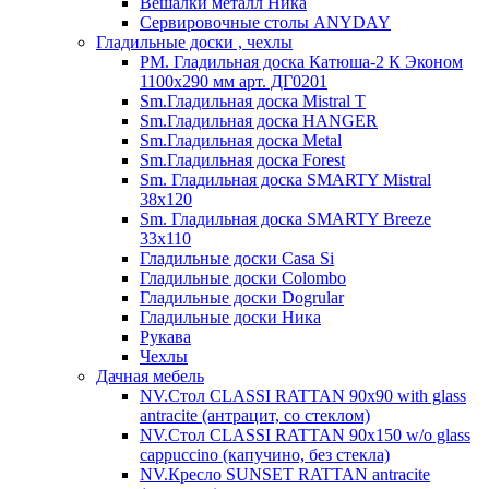
Вешалки металл Ника
Сервировочные столы ANYDAY
Гладильные доски , чехлы
PM. Гладильная доска Катюша-2 К Эконом
1100х290 мм арт. ДГ0201
Sm.Гладильная доска Mistral T
Sm.Гладильная доска HANGER
Sm.Гладильная доска Metal
Sm.Гладильная доска Forest
Sm. Гладильная доска SMARTY Mistral
38x120
Sm. Гладильная доска SMARTY Breeze
33х110
Гладильные доски Casa Si
Гладильные доски Colombo
Гладильные доски Dogrular
Гладильные доски Ника
Рукава
Чехлы
Дачная мебель
NV.Стол CLASSI RATTAN 90х90 with glass
antracite (антрацит, со стеклом)
NV.Стол CLASSI RATTAN 90х150 w/o glass
cappuccino (капучино, без стекла)
NV.Кресло SUNSET RATTAN antracite