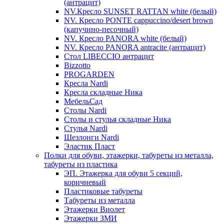
(антрацит)
NV.Кресло SUNSET RATTAN white (белый)
NV. Кресло PONTE cappuccino/desert brown
(капучино-песочный)
NV. Кресло PANORA white (белый)
NV. Кресло PANORA antracite (антрацит)
Стол LIBECCIO антрацит
Bizzotto
PROGARDEN
Кресла Nardi
Кресла складные Ника
МебельСад
Столы Nardi
Столы и стулья складные Ника
Стулья Nardi
Шезлонги Nardi
Эластик Пласт
Полки для обуви, этажерки, табуреты из металла,
табуреты из пластика
ЭП. Этажерка для обуви 5 секций,
коричневый
Пластиковые табуреты
Табуреты из металла
Этажерки Виолет
Этажерки ЗМИ