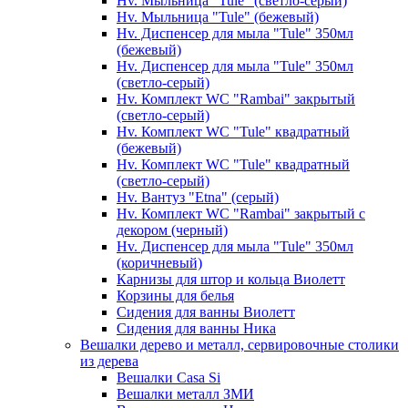
Hv. Мыльница "Tule" (светло-серый)
Hv. Мыльница "Tule" (бежевый)
Hv. Диспенсер для мыла "Tule" 350мл
(бежевый)
Hv. Диспенсер для мыла "Tule" 350мл
(светло-серый)
Hv. Комплект WC "Rambai" закрытый
(светло-серый)
Hv. Комплект WC "Tule" квадратный
(бежевый)
Hv. Комплект WC "Tule" квадратный
(светло-серый)
Hv. Вантуз "Etna" (серый)
Hv. Комплект WC "Rambai" закрытый с
декором (черный)
Hv. Диспенсер для мыла "Tule" 350мл
(коричневый)
Карнизы для штор и кольца Виолетт
Корзины для белья
Сидения для ванны Виолетт
Сидения для ванны Ника
Вешалки дерево и металл, сервировочные столики
из дерева
Вешалки Casa Si
Вешалки металл ЗМИ