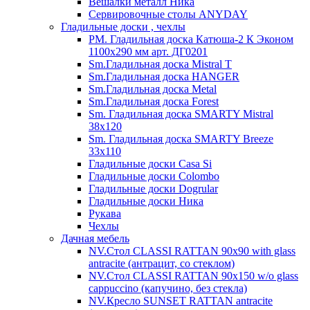
Вешалки металл Ника
Сервировочные столы ANYDAY
Гладильные доски , чехлы
PM. Гладильная доска Катюша-2 К Эконом
1100х290 мм арт. ДГ0201
Sm.Гладильная доска Mistral T
Sm.Гладильная доска HANGER
Sm.Гладильная доска Metal
Sm.Гладильная доска Forest
Sm. Гладильная доска SMARTY Mistral
38x120
Sm. Гладильная доска SMARTY Breeze
33х110
Гладильные доски Casa Si
Гладильные доски Colombo
Гладильные доски Dogrular
Гладильные доски Ника
Рукава
Чехлы
Дачная мебель
NV.Стол CLASSI RATTAN 90х90 with glass
antracite (антрацит, со стеклом)
NV.Стол CLASSI RATTAN 90х150 w/o glass
cappuccino (капучино, без стекла)
NV.Кресло SUNSET RATTAN antracite