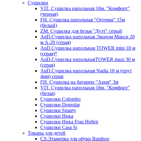
Сушилки
VIT. Сушилка напольная 18м. "Комфорт"
(черная)
FH. Сушилка напольная "Оптима" 15м
(белый)
ZM. Сушилка для белья "Дуэт" серый
AnD.Сушилка напольная Эконом Макси 20
м А-20 (серая)
AnD.Сушилка напольная TOWER mini 18 м
(серая)*
AnD.Сушилка напольнаяTOWER maxi 30 м
(серая)
AnD.Сушилка напольная Nadia 18 м (прут
4мм) серая
FH. Сушилка на батарею "Ария" 3м
VIT. Сушилка напольная 18м. "Комфорт"
(белая)
Cушилки Colombo
Сушилки Dogrular
Сушилки Smarty
Сушилки Ника
Сушилки Ника Frau Hellen
Сушилки Сasa Si
Товары для детей
CS.Этажерка для обуви Bamboo