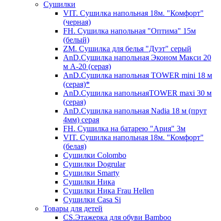
Сушилки
VIT. Сушилка напольная 18м. "Комфорт"
(черная)
FH. Сушилка напольная "Оптима" 15м
(белый)
ZM. Сушилка для белья "Дуэт" серый
AnD.Сушилка напольная Эконом Макси 20
м А-20 (серая)
AnD.Сушилка напольная TOWER mini 18 м
(серая)*
AnD.Сушилка напольнаяTOWER maxi 30 м
(серая)
AnD.Сушилка напольная Nadia 18 м (прут
4мм) серая
FH. Сушилка на батарею "Ария" 3м
VIT. Сушилка напольная 18м. "Комфорт"
(белая)
Cушилки Colombo
Сушилки Dogrular
Сушилки Smarty
Сушилки Ника
Сушилки Ника Frau Hellen
Сушилки Сasa Si
Товары для детей
CS.Этажерка для обуви Bamboo