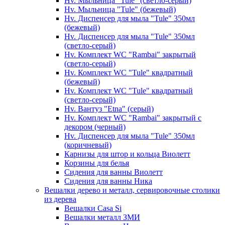
Hv. Мыльница "Tule" (светло-серый)
Hv. Мыльница "Tule" (бежевый)
Hv. Диспенсер для мыла "Tule" 350мл
(бежевый)
Hv. Диспенсер для мыла "Tule" 350мл
(светло-серый)
Hv. Комплект WC "Rambai" закрытый
(светло-серый)
Hv. Комплект WC "Tule" квадратный
(бежевый)
Hv. Комплект WC "Tule" квадратный
(светло-серый)
Hv. Вантуз "Etna" (серый)
Hv. Комплект WC "Rambai" закрытый с
декором (черный)
Hv. Диспенсер для мыла "Tule" 350мл
(коричневый)
Карнизы для штор и кольца Виолетт
Корзины для белья
Сидения для ванны Виолетт
Сидения для ванны Ника
Вешалки дерево и металл, сервировочные столики
из дерева
Вешалки Casa Si
Вешалки металл ЗМИ