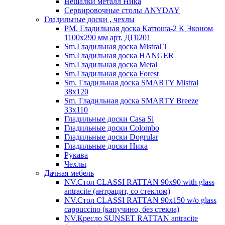
Вешалки металл Ника
Сервировочные столы ANYDAY
Гладильные доски , чехлы
PM. Гладильная доска Катюша-2 К Эконом
1100х290 мм арт. ДГ0201
Sm.Гладильная доска Mistral T
Sm.Гладильная доска HANGER
Sm.Гладильная доска Metal
Sm.Гладильная доска Forest
Sm. Гладильная доска SMARTY Mistral
38x120
Sm. Гладильная доска SMARTY Breeze
33х110
Гладильные доски Casa Si
Гладильные доски Colombo
Гладильные доски Dogrular
Гладильные доски Ника
Рукава
Чехлы
Дачная мебель
NV.Стол CLASSI RATTAN 90х90 with glass
antracite (антрацит, со стеклом)
NV.Стол CLASSI RATTAN 90х150 w/o glass
cappuccino (капучино, без стекла)
NV.Кресло SUNSET RATTAN antracite