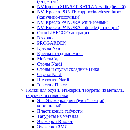
(антрацит)
NV.Кресло SUNSET RATTAN white (белый)
NV. Кресло PONTE cappuccino/desert brown
(капучино-песочный)
NV. Кресло PANORA white (белый)
NV. Кресло PANORA antracite (антрацит)
Стол LIBECCIO антрацит
Bizzotto
PROGARDEN
Кресла Nardi
Кресла складные Ника
МебельСад
Столы Nardi
Столы и стулья складные Ника
Стулья Nardi
Шезлонги Nardi
Эластик Пласт
Полки для обуви, этажерки, табуреты из металла,
табуреты из пластика
ЭП. Этажерка для обуви 5 секций,
коричневый
Пластиковые табуреты
Табуреты из металла
Этажерки Виолет
Этажерки ЗМИ