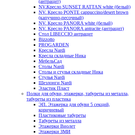
(антрацит)
NV.Кресло SUNSET RATTAN white (белый)
NV. Кресло PONTE cappuccino/desert brown
(капучино-песочный)
NV. Кресло PANORA white (белый)
NV. Кресло PANORA antracite (антрацит)
Стол LIBECCIO антрацит
Bizzotto
PROGARDEN
Кресла Nardi
Кресла складные Ника
МебельСад
Столы Nardi
Столы и стулья складные Ника
Стулья Nardi
Шезлонги Nardi
Эластик Пласт
Полки для обуви, этажерки, табуреты из металла,
табуреты из пластика
ЭП. Этажерка для обуви 5 секций,
коричневый
Пластиковые табуреты
Табуреты из металла
Этажерки Виолет
Этажерки ЗМИ