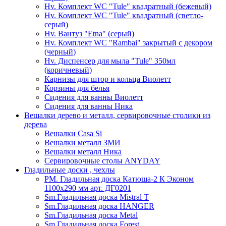
Hv. Комплект WC "Tule" квадратный (бежевый)
Hv. Комплект WC "Tule" квадратный (светло-
серый)
Hv. Вантуз "Etna" (серый)
Hv. Комплект WC "Rambai" закрытый с декором
(черный)
Hv. Диспенсер для мыла "Tule" 350мл
(коричневый)
Карнизы для штор и кольца Виолетт
Корзины для белья
Сидения для ванны Виолетт
Сидения для ванны Ника
Вешалки дерево и металл, сервировочные столики из
дерева
Вешалки Casa Si
Вешалки металл ЗМИ
Вешалки металл Ника
Сервировочные столы ANYDAY
Гладильные доски , чехлы
PM. Гладильная доска Катюша-2 К Эконом
1100х290 мм арт. ДГ0201
Sm.Гладильная доска Mistral T
Sm.Гладильная доска HANGER
Sm.Гладильная доска Metal
Sm.Гладильная доска Forest