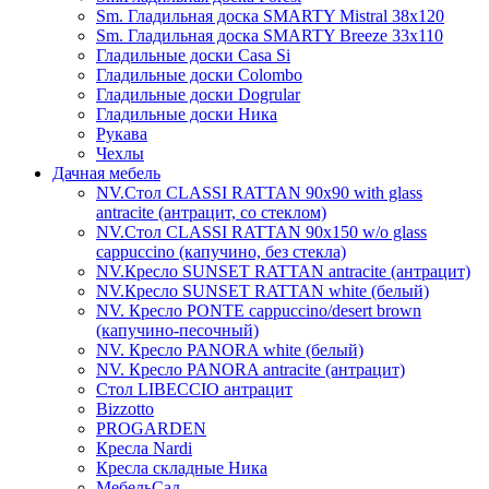
Sm. Гладильная доска SMARTY Mistral 38x120
Sm. Гладильная доска SMARTY Breeze 33х110
Гладильные доски Casa Si
Гладильные доски Colombo
Гладильные доски Dogrular
Гладильные доски Ника
Рукава
Чехлы
Дачная мебель
NV.Стол CLASSI RATTAN 90х90 with glass
antracite (антрацит, со стеклом)
NV.Стол CLASSI RATTAN 90х150 w/o glass
cappuccino (капучино, без стекла)
NV.Кресло SUNSET RATTAN antracite (антрацит)
NV.Кресло SUNSET RATTAN white (белый)
NV. Кресло PONTE cappuccino/desert brown
(капучино-песочный)
NV. Кресло PANORA white (белый)
NV. Кресло PANORA antracite (антрацит)
Стол LIBECCIO антрацит
Bizzotto
PROGARDEN
Кресла Nardi
Кресла складные Ника
МебельСад