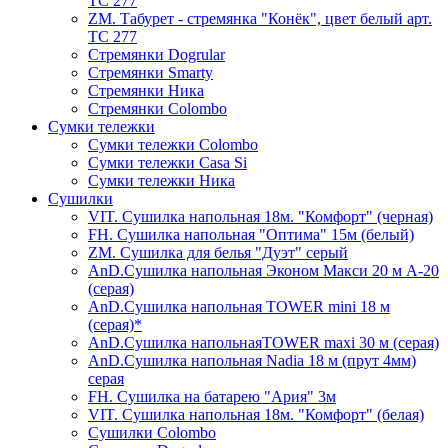
ТС 277
ZM. Табурет - стремянка "Конёк", цвет белый арт.
ТС 277
Стремянки Dogrular
Стремянки Smarty
Стремянки Ника
Стремянки Сolombo
Сумки тележки
Сумки тележки Colombo
Сумки тележки Сasa Si
Сумки тележки Ника
Сушилки
VIT. Сушилка напольная 18м. "Комфорт" (черная)
FH. Сушилка напольная "Оптима" 15м (белый)
ZM. Сушилка для белья "Дуэт" серый
AnD.Сушилка напольная Эконом Макси 20 м А-20
(серая)
AnD.Сушилка напольная TOWER mini 18 м
(серая)*
AnD.Сушилка напольнаяTOWER maxi 30 м (серая)
AnD.Сушилка напольная Nadia 18 м (прут 4мм)
серая
FH. Сушилка на батарею "Ария" 3м
VIT. Сушилка напольная 18м. "Комфорт" (белая)
Cушилки Colombo