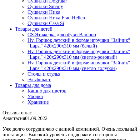
Сушилки Dogrular
Сушилки Smarty
Сушилки Ника
Сушилки Ника Frau Hellen
Сушилки Сasa Si
Товары для детей
CS.Этажерка для обуви Bamboo
Hv. Горшок детский в форме игрушки "Зайчик"
"Lapsi" 420х290х310 мм (белый)
Hv. Горшок детский в форме игрушки "Зайчик"
"Lapsi" 420х290х310 мм (светло-розовый)
Hv. Горшок детский в форме игрушки "Зайчик"
"Lapsi" 420х290х310 мм (светло-голубой)
Столы и стулья
Эльфпласт
Товары для дома
Кашпо для цветов
Уборка
Хранение
Отзывы о нас
Анастасия
01.09.2022
Уже долго сотрудничаю с данной компанией. Очень лояльный
поставщик. Высокий уровень поддержки со стороны