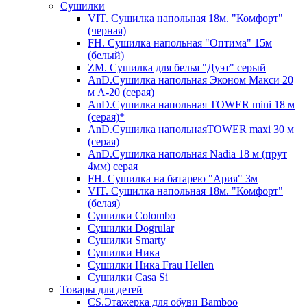
Сушилки
VIT. Сушилка напольная 18м. "Комфорт"
(черная)
FH. Сушилка напольная "Оптима" 15м
(белый)
ZM. Сушилка для белья "Дуэт" серый
AnD.Сушилка напольная Эконом Макси 20
м А-20 (серая)
AnD.Сушилка напольная TOWER mini 18 м
(серая)*
AnD.Сушилка напольнаяTOWER maxi 30 м
(серая)
AnD.Сушилка напольная Nadia 18 м (прут
4мм) серая
FH. Сушилка на батарею "Ария" 3м
VIT. Сушилка напольная 18м. "Комфорт"
(белая)
Cушилки Colombo
Сушилки Dogrular
Сушилки Smarty
Сушилки Ника
Сушилки Ника Frau Hellen
Сушилки Сasa Si
Товары для детей
CS.Этажерка для обуви Bamboo