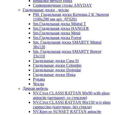
Вешалки металл Ника
Сервировочные столы ANYDAY
Гладильные доски , чехлы
PM. Гладильная доска Катюша-2 К Эконом
1100х290 мм арт. ДГ0201
Sm.Гладильная доска Mistral T
Sm.Гладильная доска HANGER
Sm.Гладильная доска Metal
Sm.Гладильная доска Forest
Sm. Гладильная доска SMARTY Mistral
38x120
Sm. Гладильная доска SMARTY Breeze
33х110
Гладильные доски Casa Si
Гладильные доски Colombo
Гладильные доски Dogrular
Гладильные доски Ника
Рукава
Чехлы
Дачная мебель
NV.Стол CLASSI RATTAN 90х90 with glass
antracite (антрацит, со стеклом)
NV.Стол CLASSI RATTAN 90х150 w/o glass
cappuccino (капучино, без стекла)
NV.Кресло SUNSET RATTAN antracite