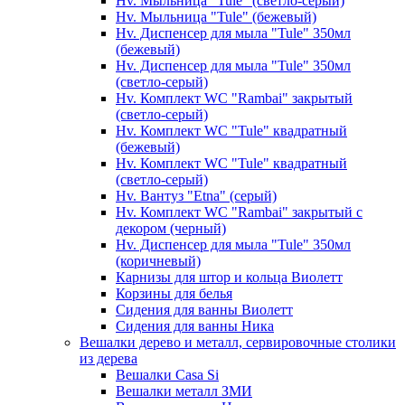
Hv. Мыльница "Tule" (светло-серый)
Hv. Мыльница "Tule" (бежевый)
Hv. Диспенсер для мыла "Tule" 350мл
(бежевый)
Hv. Диспенсер для мыла "Tule" 350мл
(светло-серый)
Hv. Комплект WC "Rambai" закрытый
(светло-серый)
Hv. Комплект WC "Tule" квадратный
(бежевый)
Hv. Комплект WC "Tule" квадратный
(светло-серый)
Hv. Вантуз "Etna" (серый)
Hv. Комплект WC "Rambai" закрытый с
декором (черный)
Hv. Диспенсер для мыла "Tule" 350мл
(коричневый)
Карнизы для штор и кольца Виолетт
Корзины для белья
Сидения для ванны Виолетт
Сидения для ванны Ника
Вешалки дерево и металл, сервировочные столики
из дерева
Вешалки Casa Si
Вешалки металл ЗМИ