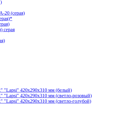
)
-20 (серая)
ерая)*
рая)
) серая
ая)
" "Lapsi" 420х290х310 мм (белый)
" "Lapsi" 420х290х310 мм (светло-розовый)
" "Lapsi" 420х290х310 мм (светло-голубой)