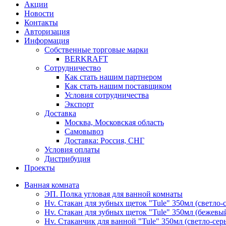
Акции
Новости
Контакты
Авторизация
Информация
Собственные торговые марки
BERKRAFT
Сотрудничество
Как стать нашим партнером
Как стать нашим поставщиком
Условия сотрудничества
Экспорт
Доставка
Москва, Московская область
Самовывоз
Доставка: Россия, СНГ
Условия оплаты
Дистрибуция
Проекты
Ванная комната
ЭП. Полка угловая для ванной комнаты
Hv. Стакан для зубных щеток "Tule" 350мл (светло-
Hv. Стакан для зубных щеток "Tule" 350мл (бежевы
Hv. Стаканчик для ванной "Tule" 350мл (светло-сер