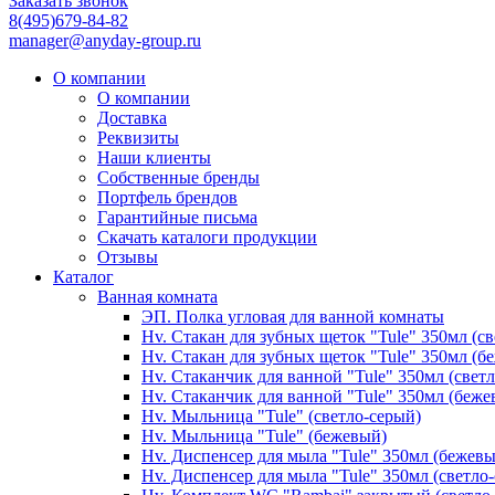
Заказать звонок
8(495)679-84-82
manager@anyday-group.ru
О компании
О компании
Доставка
Реквизиты
Наши клиенты
Собственные бренды
Портфель брендов
Гарантийные письма
Скачать каталоги продукции
Отзывы
Каталог
Ванная комната
ЭП. Полка угловая для ванной комнаты
Hv. Стакан для зубных щеток "Tule" 350мл (с
Hv. Стакан для зубных щеток "Tule" 350мл (б
Hv. Стаканчик для ванной "Tule" 350мл (свет
Hv. Стаканчик для ванной "Tule" 350мл (беже
Hv. Мыльница "Tule" (светло-серый)
Hv. Мыльница "Tule" (бежевый)
Hv. Диспенсер для мыла "Tule" 350мл (бежев
Hv. Диспенсер для мыла "Tule" 350мл (светло