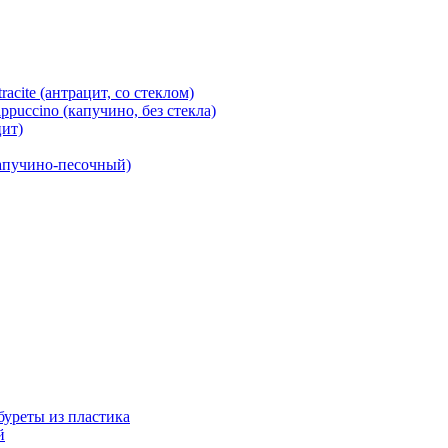
cite (антрацит, со стеклом)
puccino (капучино, без стекла)
ит)
капучино-песочный)
абуреты из пластика
й