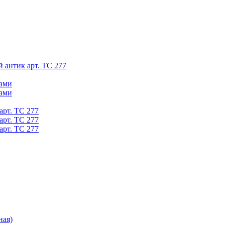
й антик арт. ТС 277
ками
ками
арт. ТС 277
арт. ТС 277
арт. ТС 277
ная)