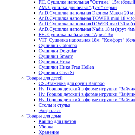
FH. Сушилка напольная "Оптима" 15м (белый
ZM. Сушилка для белья "Дуэт" серый
AnD.Сушилка напольная Эконом Макси 20 м А
AnD.Сушилка напольная TOWER mini 18 м (с
AnD.Сушилка напольнаяTOWER maxi 30 м (се
AnD.Сушилка напольная Nadia 18 м (прут 4мм
FH. Сушилка на батарею "Ария" 3м
VIT. Сушилка напольная 18м. "Комфорт" (бел
Cушилки Colombo
Сушилки Dogrular
Сушилки Smarty
Сушилки Ника
Сушилки Ника Frau Hellen
Сушилки Сasa Si
Товары для детей
CS.Этажерка для обуви Bamboo
Hv. Горшок детский в форме игрушки "Зайчик
Hv. Горшок детский в форме игрушки "Зайчик
Hv. Горшок детский в форме игрушки "Зайчик
Столы и стулья
Эльфпласт
Товары для дома
Кашпо для цветов
Уборка
Хранение