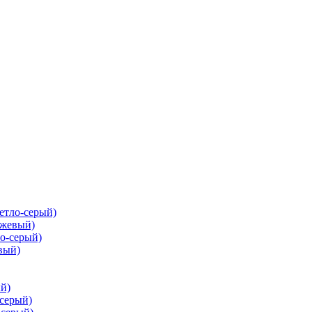
ветло-серый)
ежевый)
ло-серый)
вый)
ый)
-серый)