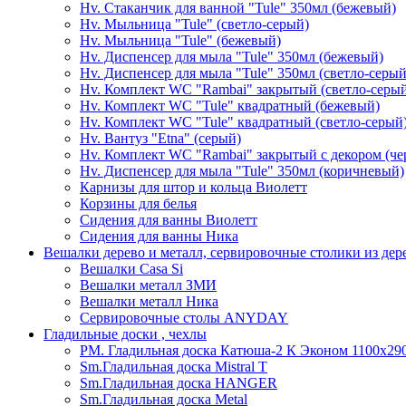
Hv. Стаканчик для ванной "Tule" 350мл (бежевый)
Hv. Мыльница "Tule" (светло-серый)
Hv. Мыльница "Tule" (бежевый)
Hv. Диспенсер для мыла "Tule" 350мл (бежевый)
Hv. Диспенсер для мыла "Tule" 350мл (светло-серый
Hv. Комплект WC "Rambai" закрытый (светло-серы
Hv. Комплект WC "Tule" квадратный (бежевый)
Hv. Комплект WC "Tule" квадратный (светло-серый
Hv. Вантуз "Etna" (серый)
Hv. Комплект WC "Rambai" закрытый с декором (ч
Hv. Диспенсер для мыла "Tule" 350мл (коричневый)
Карнизы для штор и кольца Виолетт
Корзины для белья
Сидения для ванны Виолетт
Сидения для ванны Ника
Вешалки дерево и металл, сервировочные столики из дер
Вешалки Casa Si
Вешалки металл ЗМИ
Вешалки металл Ника
Сервировочные столы ANYDAY
Гладильные доски , чехлы
PM. Гладильная доска Катюша-2 К Эконом 1100х290
Sm.Гладильная доска Mistral T
Sm.Гладильная доска HANGER
Sm.Гладильная доска Metal