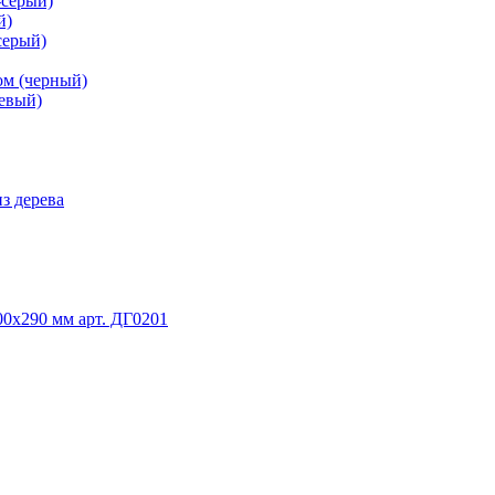
-серый)
й)
серый)
ом (черный)
невый)
з дерева
0х290 мм арт. ДГ0201