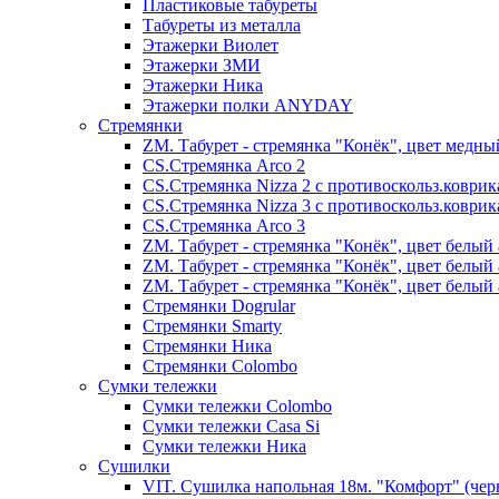
Пластиковые табуреты
Табуреты из металла
Этажерки Виолет
Этажерки ЗМИ
Этажерки Ника
Этажерки полки ANYDAY
Стремянки
ZM. Табурет - стремянка "Конёк", цвет медны
CS.Стремянка Arco 2
CS.Стремянка Nizza 2 с противоскольз.коври
CS.Стремянка Nizza 3 с противоскольз.коври
CS.Стремянка Arco 3
ZM. Табурет - стремянка "Конёк", цвет белый 
ZM. Табурет - стремянка "Конёк", цвет белый 
ZM. Табурет - стремянка "Конёк", цвет белый 
Стремянки Dogrular
Стремянки Smarty
Стремянки Ника
Стремянки Сolombo
Сумки тележки
Сумки тележки Colombo
Сумки тележки Сasa Si
Сумки тележки Ника
Сушилки
VIT. Сушилка напольная 18м. "Комфорт" (чер