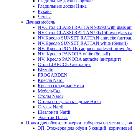
Гладильные доски Dogrular
Гладильные доски Ника
Рукава
Чехлы
Дачная мебель
NV.Стол CLASSI RATTAN 90х90 with glass antra
NV.Стол CLASSI RATTAN 90х150 w/o glass cap
NV.Кресло SUNSET RATTAN antracite (антрац
NV.Кресло SUNSET RATTAN white (белый)
NV. Кресло PONTE cappuccino/desert brown (
NV. Кресло PANORA white (белый)
NV. Кресло PANORA antracite (антрацит)
Стол LIBECCIO антрацит
Bizzotto
PROGARDEN
Кресла Nardi
Кресла складные Ника
МебельСад
Столы Nardi
Столы и стулья складные Ника
Стулья Nardi
Шезлонги Nardi
Эластик Пласт
Полки для обуви, этажерки, табуреты из металла, т
ЭП. Этажерка для обуви 5 секций, коричневы