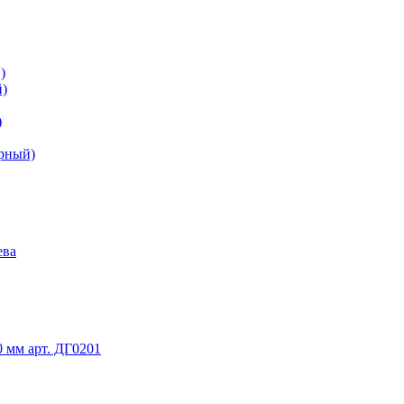
)
й)
)
ерный)
ева
 мм арт. ДГ0201