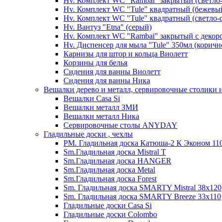
Hv. Комплект WC "Rambai" закрытый (светло
Hv. Комплект WC "Tule" квадратный (бежевы
Hv. Комплект WC "Tule" квадратный (светло-
Hv. Вантуз "Etna" (серый)
Hv. Комплект WC "Rambai" закрытый с декор
Hv. Диспенсер для мыла "Tule" 350мл (корич
Карнизы для штор и кольца Виолетт
Корзины для белья
Сидения для ванны Виолетт
Сидения для ванны Ника
Вешалки дерево и металл, сервировочные столики и
Вешалки Casa Si
Вешалки металл ЗМИ
Вешалки металл Ника
Сервировочные столы ANYDAY
Гладильные доски , чехлы
PM. Гладильная доска Катюша-2 К Эконом 110
Sm.Гладильная доска Mistral T
Sm.Гладильная доска HANGER
Sm.Гладильная доска Metal
Sm.Гладильная доска Forest
Sm. Гладильная доска SMARTY Mistral 38x120
Sm. Гладильная доска SMARTY Breeze 33х110
Гладильные доски Casa Si
Гладильные доски Colombo