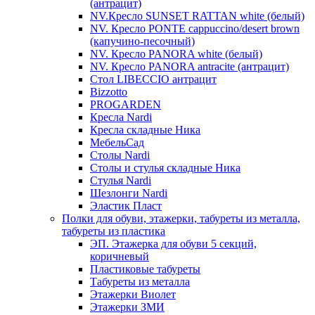
(антрацит)
NV.Кресло SUNSET RATTAN white (белый)
NV. Кресло PONTE cappuccino/desert brown
(капучино-песочный)
NV. Кресло PANORA white (белый)
NV. Кресло PANORA antracite (антрацит)
Стол LIBECCIO антрацит
Bizzotto
PROGARDEN
Кресла Nardi
Кресла складные Ника
МебельСад
Столы Nardi
Столы и стулья складные Ника
Стулья Nardi
Шезлонги Nardi
Эластик Пласт
Полки для обуви, этажерки, табуреты из металла,
табуреты из пластика
ЭП. Этажерка для обуви 5 секций,
коричневый
Пластиковые табуреты
Табуреты из металла
Этажерки Виолет
Этажерки ЗМИ