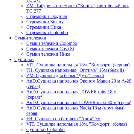
ТС 277
ZM. Табурет - стремянка "Конёк", цвет белый арт.
ТС 277
Стремянки Dogrular
Стремянки Smarty
Стремянки Ника
Стремянки Сolombo
Сумки тележки
Сумки тележки Colombo
Сумки тележки Сasa Si
Сумки тележки Ника
Сушилки
VIT. Сушилка напольная 18м. "Комфорт" (черная)
FH. Сушилка напольная "Оптима" 15м (белый)
ZM. Сушилка для белья "Дуэт" серый
AnD.Сушилка напольная Эконом Макси 20 м А-20
(серая)
AnD.Сушилка напольная TOWER mini 18 м
(серая)*
AnD.Сушилка напольнаяTOWER maxi 30 м (серая)
AnD.Сушилка напольная Nadia 18 м (прут 4мм)
серая
FH. Сушилка на батарею "Ария" 3м
VIT. Сушилка напольная 18м. "Комфорт" (белая)
Cушилки Colombo