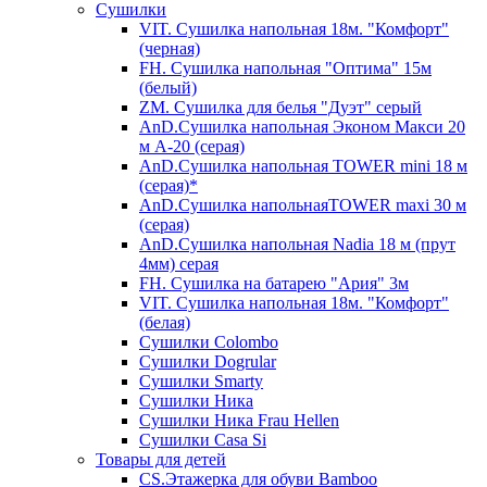
Сушилки
VIT. Сушилка напольная 18м. "Комфорт"
(черная)
FH. Сушилка напольная "Оптима" 15м
(белый)
ZM. Сушилка для белья "Дуэт" серый
AnD.Сушилка напольная Эконом Макси 20
м А-20 (серая)
AnD.Сушилка напольная TOWER mini 18 м
(серая)*
AnD.Сушилка напольнаяTOWER maxi 30 м
(серая)
AnD.Сушилка напольная Nadia 18 м (прут
4мм) серая
FH. Сушилка на батарею "Ария" 3м
VIT. Сушилка напольная 18м. "Комфорт"
(белая)
Cушилки Colombo
Сушилки Dogrular
Сушилки Smarty
Сушилки Ника
Сушилки Ника Frau Hellen
Сушилки Сasa Si
Товары для детей
CS.Этажерка для обуви Bamboo