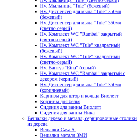
Hv. Мыльница "Tule" (светло-серый)
Hv. Мыльница "Tule" (бежевый)
Hv. Диспенсер для мыла "Tule" 350мл
(бежевый)
Hv. Диспенсер для мыла "Tule" 350мл
(светло-серый)
Hv. Комплект WC "Rambai" закрытый
(светло-серый)
Hv. Комплект WC "Tule" квадратный
(бежевый)
Hv. Комплект WC "Tule" квадратный
(светло-серый)
Hv. Вантуз "Etna" (серый)
Hv. Комплект WC "Rambai" закрытый с
декором (черный)
Hv. Диспенсер для мыла "Tule" 350мл
(коричневый)
Карнизы для штор и кольца Виолетт
Корзины для белья
Сидения для ванны Виолетт
Сидения для ванны Ника
Вешалки дерево и металл, сервировочные столики
из дерева
Вешалки Casa Si
Вешалки металл ЗМИ