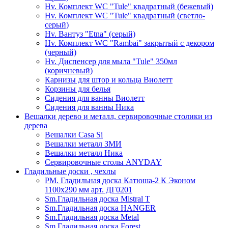
Hv. Комплект WC "Tule" квадратный (бежевый)
Hv. Комплект WC "Tule" квадратный (светло-
серый)
Hv. Вантуз "Etna" (серый)
Hv. Комплект WC "Rambai" закрытый с декором
(черный)
Hv. Диспенсер для мыла "Tule" 350мл
(коричневый)
Карнизы для штор и кольца Виолетт
Корзины для белья
Сидения для ванны Виолетт
Сидения для ванны Ника
Вешалки дерево и металл, сервировочные столики из
дерева
Вешалки Casa Si
Вешалки металл ЗМИ
Вешалки металл Ника
Сервировочные столы ANYDAY
Гладильные доски , чехлы
PM. Гладильная доска Катюша-2 К Эконом
1100х290 мм арт. ДГ0201
Sm.Гладильная доска Mistral T
Sm.Гладильная доска HANGER
Sm.Гладильная доска Metal
Sm.Гладильная доска Forest