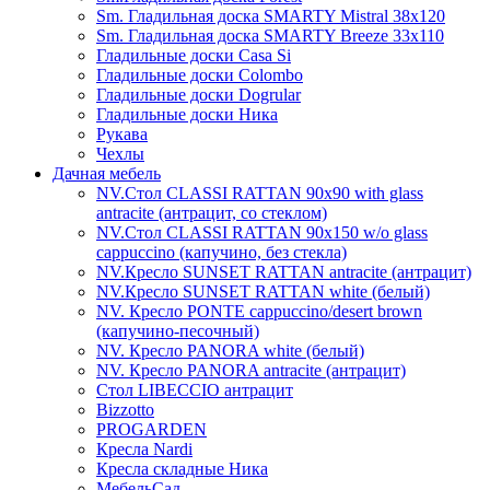
Sm. Гладильная доска SMARTY Mistral 38x120
Sm. Гладильная доска SMARTY Breeze 33х110
Гладильные доски Casa Si
Гладильные доски Colombo
Гладильные доски Dogrular
Гладильные доски Ника
Рукава
Чехлы
Дачная мебель
NV.Стол CLASSI RATTAN 90х90 with glass
antracite (антрацит, со стеклом)
NV.Стол CLASSI RATTAN 90х150 w/o glass
cappuccino (капучино, без стекла)
NV.Кресло SUNSET RATTAN antracite (антрацит)
NV.Кресло SUNSET RATTAN white (белый)
NV. Кресло PONTE cappuccino/desert brown
(капучино-песочный)
NV. Кресло PANORA white (белый)
NV. Кресло PANORA antracite (антрацит)
Стол LIBECCIO антрацит
Bizzotto
PROGARDEN
Кресла Nardi
Кресла складные Ника
МебельСад