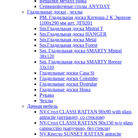
Вешалки металл Ника
Сервировочные столы ANYDAY
Гладильные доски , чехлы
PM. Гладильная доска Катюша-2 К Эконом
1100х290 мм арт. ДГ0201
Sm.Гладильная доска Mistral T
Sm.Гладильная доска HANGER
Sm.Гладильная доска Metal
Sm.Гладильная доска Forest
Sm. Гладильная доска SMARTY Mistral
38x120
Sm. Гладильная доска SMARTY Breeze
33х110
Гладильные доски Casa Si
Гладильные доски Colombo
Гладильные доски Dogrular
Гладильные доски Ника
Рукава
Чехлы
Дачная мебель
NV.Стол CLASSI RATTAN 90х90 with glass
antracite (антрацит, со стеклом)
NV.Стол CLASSI RATTAN 90х150 w/o glass
cappuccino (капучино, без стекла)
NV.Кресло SUNSET RATTAN antracite