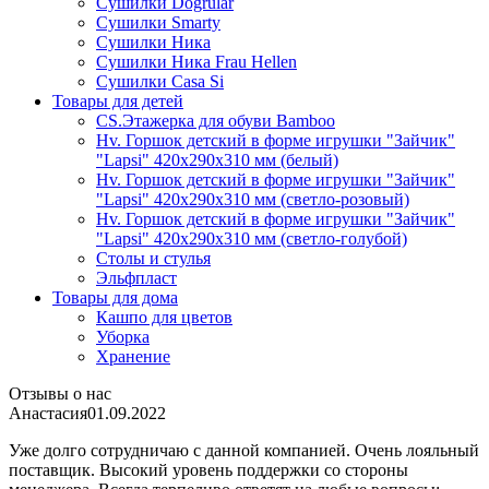
Сушилки Dogrular
Сушилки Smarty
Сушилки Ника
Сушилки Ника Frau Hellen
Сушилки Сasa Si
Товары для детей
CS.Этажерка для обуви Bamboo
Hv. Горшок детский в форме игрушки "Зайчик"
"Lapsi" 420х290х310 мм (белый)
Hv. Горшок детский в форме игрушки "Зайчик"
"Lapsi" 420х290х310 мм (светло-розовый)
Hv. Горшок детский в форме игрушки "Зайчик"
"Lapsi" 420х290х310 мм (светло-голубой)
Столы и стулья
Эльфпласт
Товары для дома
Кашпо для цветов
Уборка
Хранение
Отзывы о нас
Анастасия
01.09.2022
Уже долго сотрудничаю с данной компанией. Очень лояльный
поставщик. Высокий уровень поддержки со стороны