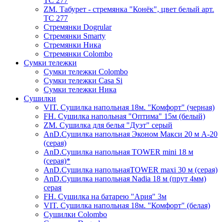
ТС 277
ZM. Табурет - стремянка "Конёк", цвет белый арт.
ТС 277
Стремянки Dogrular
Стремянки Smarty
Стремянки Ника
Стремянки Сolombo
Сумки тележки
Сумки тележки Colombo
Сумки тележки Сasa Si
Сумки тележки Ника
Сушилки
VIT. Сушилка напольная 18м. "Комфорт" (черная)
FH. Сушилка напольная "Оптима" 15м (белый)
ZM. Сушилка для белья "Дуэт" серый
AnD.Сушилка напольная Эконом Макси 20 м А-20
(серая)
AnD.Сушилка напольная TOWER mini 18 м
(серая)*
AnD.Сушилка напольнаяTOWER maxi 30 м (серая)
AnD.Сушилка напольная Nadia 18 м (прут 4мм)
серая
FH. Сушилка на батарею "Ария" 3м
VIT. Сушилка напольная 18м. "Комфорт" (белая)
Cушилки Colombo