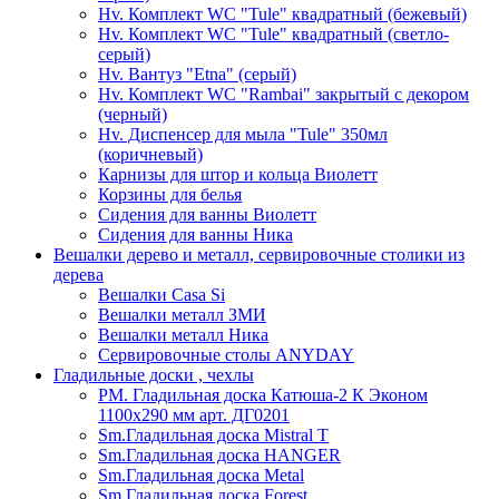
Hv. Комплект WC "Tule" квадратный (бежевый)
Hv. Комплект WC "Tule" квадратный (светло-
серый)
Hv. Вантуз "Etna" (серый)
Hv. Комплект WC "Rambai" закрытый с декором
(черный)
Hv. Диспенсер для мыла "Tule" 350мл
(коричневый)
Карнизы для штор и кольца Виолетт
Корзины для белья
Сидения для ванны Виолетт
Сидения для ванны Ника
Вешалки дерево и металл, сервировочные столики из
дерева
Вешалки Casa Si
Вешалки металл ЗМИ
Вешалки металл Ника
Сервировочные столы ANYDAY
Гладильные доски , чехлы
PM. Гладильная доска Катюша-2 К Эконом
1100х290 мм арт. ДГ0201
Sm.Гладильная доска Mistral T
Sm.Гладильная доска HANGER
Sm.Гладильная доска Metal
Sm.Гладильная доска Forest