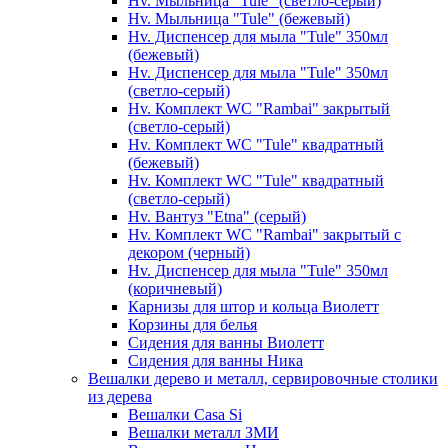
Hv. Мыльница "Tule" (светло-серый)
Hv. Мыльница "Tule" (бежевый)
Hv. Диспенсер для мыла "Tule" 350мл
(бежевый)
Hv. Диспенсер для мыла "Tule" 350мл
(светло-серый)
Hv. Комплект WC "Rambai" закрытый
(светло-серый)
Hv. Комплект WC "Tule" квадратный
(бежевый)
Hv. Комплект WC "Tule" квадратный
(светло-серый)
Hv. Вантуз "Etna" (серый)
Hv. Комплект WC "Rambai" закрытый с
декором (черный)
Hv. Диспенсер для мыла "Tule" 350мл
(коричневый)
Карнизы для штор и кольца Виолетт
Корзины для белья
Сидения для ванны Виолетт
Сидения для ванны Ника
Вешалки дерево и металл, сервировочные столики
из дерева
Вешалки Casa Si
Вешалки металл ЗМИ