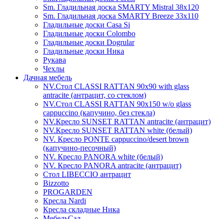
Sm. Гладильная доска SMARTY Mistral 38x120
Sm. Гладильная доска SMARTY Breeze 33х110
Гладильные доски Casa Si
Гладильные доски Colombo
Гладильные доски Dogrular
Гладильные доски Ника
Рукава
Чехлы
Дачная мебель
NV.Стол CLASSI RATTAN 90х90 with glass
antracite (антрацит, со стеклом)
NV.Стол CLASSI RATTAN 90х150 w/o glass
cappuccino (капучино, без стекла)
NV.Кресло SUNSET RATTAN antracite (антрацит)
NV.Кресло SUNSET RATTAN white (белый)
NV. Кресло PONTE cappuccino/desert brown
(капучино-песочный)
NV. Кресло PANORA white (белый)
NV. Кресло PANORA antracite (антрацит)
Стол LIBECCIO антрацит
Bizzotto
PROGARDEN
Кресла Nardi
Кресла складные Ника
МебельСад