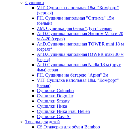
Сушилки
VIT. Сушилка напольная 18м. "Комфорт"
(черная)
FH. Сушилка напольная "Оптима" 15м
(белый)
ZM. Сушилка для белья "Дуэт" серый
AnD.Сушилка напольная Эконом Макси 20
м А-20 (серая)
AnD.Сушилка напольная TOWER mini 18 м
(серая)*
AnD.Сушилка напольнаяTOWER maxi 30 м
(серая)
AnD.Сушилка напольная Nadia 18 м (прут
4мм) серая
FH. Сушилка на батарею "Ария" 3м
VIT. Сушилка напольная 18м. "Комфорт"
(белая)
Cушилки Colombo
Сушилки Dogrular
Сушилки Smarty
Сушилки Ника
Сушилки Ника Frau Hellen
Сушилки Сasa Si
Товары для детей
CS.Этажерка для обуви Bamboo