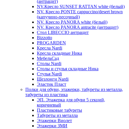
(антрацит)
NV.Кресло SUNSET RATTAN white (белый)
NV. Кресло PONTE cappuccino/desert brown
(капучино-песочный)
NV. Кресло PANORA white (белый)
NV. Кресло PANORA antracite (антрацит)
Стол LIBECCIO антрацит
Bizzotto
PROGARDEN
Кресла Nardi
Кресла складные Ника
МебельСад
Столы Nardi
Столы и стулья складные Ника
Стулья Nardi
Шезлонги Nardi
Эластик Пласт
Полки для обуви, этажерки, табуреты из металла,
табуреты из пластика
ЭП. Этажерка для обуви 5 секций,
коричневый
Пластиковые табуреты
Табуреты из металла
Этажерки Виолет
Этажерки ЗМИ