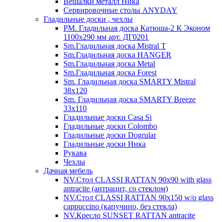
Вешалки металл Ника
Сервировочные столы ANYDAY
Гладильные доски , чехлы
PM. Гладильная доска Катюша-2 К Эконом
1100х290 мм арт. ДГ0201
Sm.Гладильная доска Mistral T
Sm.Гладильная доска HANGER
Sm.Гладильная доска Metal
Sm.Гладильная доска Forest
Sm. Гладильная доска SMARTY Mistral
38x120
Sm. Гладильная доска SMARTY Breeze
33х110
Гладильные доски Casa Si
Гладильные доски Colombo
Гладильные доски Dogrular
Гладильные доски Ника
Рукава
Чехлы
Дачная мебель
NV.Стол CLASSI RATTAN 90х90 with glass
antracite (антрацит, со стеклом)
NV.Стол CLASSI RATTAN 90х150 w/o glass
cappuccino (капучино, без стекла)
NV.Кресло SUNSET RATTAN antracite