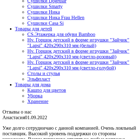
Сушилки Dogrular
Сушилки Smarty
Сушилки Ника
Сушилки Ника Frau Hellen
Сушилки Сasa Si
Товары для детей
CS.Этажерка для обуви Bamboo
Hv. Горшок детский в форме игрушки "Зайчик"
"Lapsi" 420х290х310 мм (белый)
Hv. Горшок детский в форме игрушки "Зайчик"
"Lapsi" 420х290х310 мм (светло-розовый)
Hv. Горшок детский в форме игрушки "Зайчик"
"Lapsi" 420х290х310 мм (светло-голубой)
Столы и стулья
Эльфпласт
Товары для дома
Кашпо для цветов
Уборка
Хранение
Отзывы о нас
Анастасия
01.09.2022
Уже долго сотрудничаю с данной компанией. Очень лояльный
поставщик. Высокий уровень поддержки со стороны