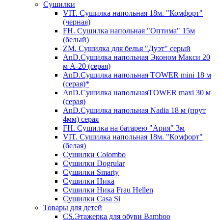
Сушилки
VIT. Сушилка напольная 18м. "Комфорт"
(черная)
FH. Сушилка напольная "Оптима" 15м
(белый)
ZM. Сушилка для белья "Дуэт" серый
AnD.Сушилка напольная Эконом Макси 20
м А-20 (серая)
AnD.Сушилка напольная TOWER mini 18 м
(серая)*
AnD.Сушилка напольнаяTOWER maxi 30 м
(серая)
AnD.Сушилка напольная Nadia 18 м (прут
4мм) серая
FH. Сушилка на батарею "Ария" 3м
VIT. Сушилка напольная 18м. "Комфорт"
(белая)
Cушилки Colombo
Сушилки Dogrular
Сушилки Smarty
Сушилки Ника
Сушилки Ника Frau Hellen
Сушилки Сasa Si
Товары для детей
CS.Этажерка для обуви Bamboo