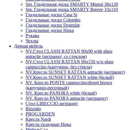
Sm. Гладильная доска SMARTY Mistral 38x120
Sm. Гладильная доска SMARTY Breeze 33х110
Гладильные доски Casa Si
Гладильные доски Colombo
Гладильные доски Dogrular
Гладильные доски Ника
Рукава
Чехлы
Дачная мебель
NV.Стол CLASSI RATTAN 90х90 with glass
antracite (антрацит, со стеклом)
NV.Стол CLASSI RATTAN 90х150 w/o glass
cappuccino (капучино, без стекла)
NV.Кресло SUNSET RATTAN antracite (антрацит)
NV.Кресло SUNSET RATTAN white (белый)
NV. Кресло PONTE cappuccino/desert brown
(капучино-песочный)
NV. Кресло PANORA white (белый)
NV. Кресло PANORA antracite (антрацит)
Стол LIBECCIO антрацит
Bizzotto
PROGARDEN
Кресла Nardi
Кресла складные Ника
МебельСад