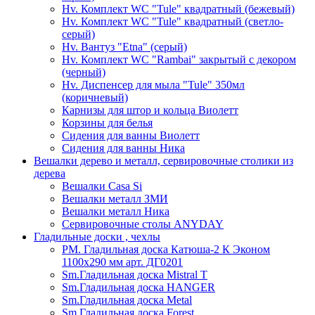
Hv. Комплект WC "Tule" квадратный (бежевый)
Hv. Комплект WC "Tule" квадратный (светло-
серый)
Hv. Вантуз "Etna" (серый)
Hv. Комплект WC "Rambai" закрытый с декором
(черный)
Hv. Диспенсер для мыла "Tule" 350мл
(коричневый)
Карнизы для штор и кольца Виолетт
Корзины для белья
Сидения для ванны Виолетт
Сидения для ванны Ника
Вешалки дерево и металл, сервировочные столики из
дерева
Вешалки Casa Si
Вешалки металл ЗМИ
Вешалки металл Ника
Сервировочные столы ANYDAY
Гладильные доски , чехлы
PM. Гладильная доска Катюша-2 К Эконом
1100х290 мм арт. ДГ0201
Sm.Гладильная доска Mistral T
Sm.Гладильная доска HANGER
Sm.Гладильная доска Metal
Sm.Гладильная доска Forest