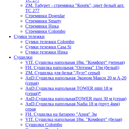
ТС 277
ZM. Табурет - стремянка "Конёк", цвет белый арт.
ТС 277
Стремянки Dogrular
Стремянки Smarty
Стремянки Ника
Стремянки Сolombo
Сумки тележки
Сумки тележки Colombo
Сумки тележки Сasa Si
Сумки тележки Ника
Сушилки
VIT. Сушилка напольная 18м. "Комфорт" (черная)
FH. Сушилка напольная "Оптима" 15м (белый)
ZM. Сушилка для белья "Дуэт" серый
AnD.Сушилка напольная Эконом Макси 20 м А-20
(серая)
AnD.Сушилка напольная TOWER mini 18 м
(серая)*
AnD.Сушилка напольнаяTOWER maxi 30 м (серая)
AnD.Сушилка напольная Nadia 18 м (прут 4мм)
серая
FH. Сушилка на батарею "Ария" 3м
VIT. Сушилка напольная 18м. "Комфорт" (белая)
Cушилки Colombo