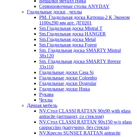
Вешалки металл Ника
Сервировочные столы ANYDAY
Гладильные доски , чехлы
PM. Гладильная доска Катюша-2 К Эконом
1100х290 мм арт. ДГ0201
Sm.Гладильная доска Mistral T
Sm.Гладильная доска HANGER
Sm.Гладильная доска Metal
Sm.Гладильная доска Forest
Sm. Гладильная доска SMARTY Mistral
38x120
Sm. Гладильная доска SMARTY Breeze
33х110
Гладильные доски Casa Si
Гладильные доски Colombo
Гладильные доски Dogrular
Гладильные доски Ника
Рукава
Чехлы
Дачная мебель
NV.Стол CLASSI RATTAN 90х90 with glass
antracite (антрацит, со стеклом)
NV.Стол CLASSI RATTAN 90х150 w/o glass
cappuccino (капучино, без стекла)
NV.Кресло SUNSET RATTAN antracite