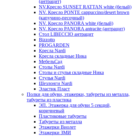
(антрацит)
NV.Кресло SUNSET RATTAN white (белый)
NV. Кресло PONTE cappuccino/desert brown
(капучино-песочный)
NV. Кресло PANORA white (белый)
NV. Кресло PANORA antracite (антрацит)
Стол LIBECCIO антрацит
Bizzotto
PROGARDEN
Кресла Nardi
Кресла складные Ника
МебельСад
Столы Nardi
Столы и стулья складные Ника
Стулья Nardi
Шезлонги Nardi
Эластик Пласт
Полки для обуви, этажерки, табуреты из металла,
табуреты из пластика
ЭП. Этажерка для обуви 5 секций,
коричневый
Пластиковые табуреты
Табуреты из металла
Этажерки Виолет
Этажерки ЗМИ