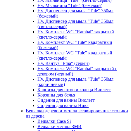
Hv. Мыльница "Tule" (светло-серый)
Hv. Мыльница "Tule" (бежевый)
Hv. Диспенсер для мыла "Tule" 350мл
(бежевый)
Hv. Диспенсер для мыла "Tule" 350мл
(светло-серый)
Hv. Комплект WC "Rambai" закрытый
(светло-серый)
Hv. Комплект WC "Tule" квадратный
(бежевый)
Hv. Комплект WC "Tule" квадратный
(светло-серый)
Hv. Вантуз "Etna" (серый)
Hv. Комплект WC "Rambai" закрытый с
декором (черный)
Hv. Диспенсер для мыла "Tule" 350мл
(коричневый)
Карнизы для штор и кольца Виолетт
Корзины для белья
Сидения для ванны Виолетт
Сидения для ванны Ника
Вешалки дерево и металл, сервировочные столики
из дерева
Вешалки Casa Si
Вешалки металл ЗМИ