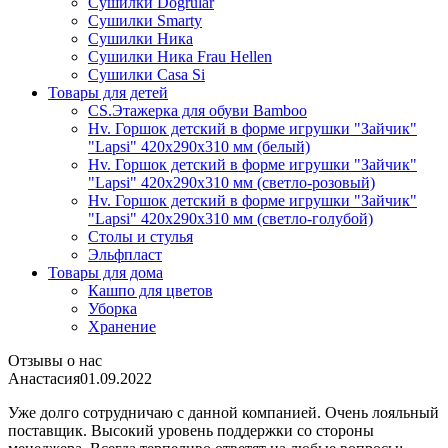
Сушилки Dogrular
Сушилки Smarty
Сушилки Ника
Сушилки Ника Frau Hellen
Сушилки Сasa Si
Товары для детей
CS.Этажерка для обуви Bamboo
Hv. Горшок детский в форме игрушки "Зайчик"
"Lapsi" 420х290х310 мм (белый)
Hv. Горшок детский в форме игрушки "Зайчик"
"Lapsi" 420х290х310 мм (светло-розовый)
Hv. Горшок детский в форме игрушки "Зайчик"
"Lapsi" 420х290х310 мм (светло-голубой)
Столы и стулья
Эльфпласт
Товары для дома
Кашпо для цветов
Уборка
Хранение
Отзывы о нас
Анастасия
01.09.2022
Уже долго сотрудничаю с данной компанией. Очень лояльный
поставщик. Высокий уровень поддержки со стороны