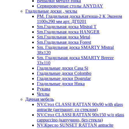
Вешалки металл Ника
Сервировочные столы ANYDAY
Гладильные доски , чехлы
PM. Гладильная доска Катюша-2 К Эконом
1100х290 мм арт. ДГ0201
Sm.Гладильная доска Mistral T
Sm.Гладильная доска HANGER
Sm.Гладильная доска Metal
Sm.Гладильная доска Forest
Sm. Гладильная доска SMARTY Mistral
38x120
Sm. Гладильная доска SMARTY Breeze
33х110
Гладильные доски Casa Si
Гладильные доски Colombo
Гладильные доски Dogrular
Гладильные доски Ника
Рукава
Чехлы
Дачная мебель
NV.Стол CLASSI RATTAN 90х90 with glass
antracite (антрацит, со стеклом)
NV.Стол CLASSI RATTAN 90х150 w/o glass
cappuccino (капучино, без стекла)
NV.Кресло SUNSET RATTAN antracite