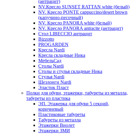
(антрацит)
NV.Кресло SUNSET RATTAN white (белый)
NV. Кресло PONTE cappuccino/desert brown
(капучино-песочный)
NV. Кресло PANORA white (белый)
NV. Кресло PANORA antracite (антрацит)
Стол LIBECCIO антрацит
Bizzotto
PROGARDEN
Кресла Nardi
Кресла складные Ника
МебельСад
Столы Nardi
Столы и стулья складные Ника
Стулья Nardi
Шезлонги Nardi
Эластик Пласт
Полки для обуви, этажерки, табуреты из металла,
табуреты из пластика
ЭП. Этажерка для обуви 5 секций,
коричневый
Пластиковые табуреты
Табуреты из металла
Этажерки Виолет
Этажерки ЗМИ