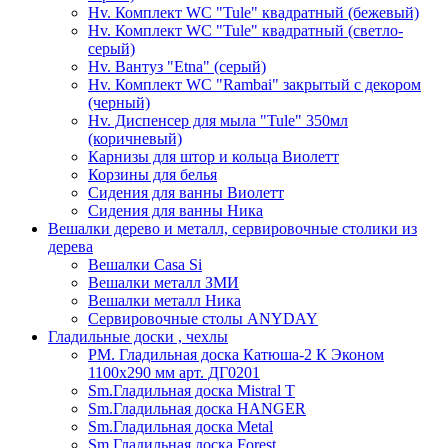
Hv. Комплект WC "Tule" квадратный (бежевый)
Hv. Комплект WC "Tule" квадратный (светло-
серый)
Hv. Вантуз "Etna" (серый)
Hv. Комплект WC "Rambai" закрытый с декором
(черный)
Hv. Диспенсер для мыла "Tule" 350мл
(коричневый)
Карнизы для штор и кольца Виолетт
Корзины для белья
Сидения для ванны Виолетт
Сидения для ванны Ника
Вешалки дерево и металл, сервировочные столики из
дерева
Вешалки Casa Si
Вешалки металл ЗМИ
Вешалки металл Ника
Сервировочные столы ANYDAY
Гладильные доски , чехлы
PM. Гладильная доска Катюша-2 К Эконом
1100х290 мм арт. ДГ0201
Sm.Гладильная доска Mistral T
Sm.Гладильная доска HANGER
Sm.Гладильная доска Metal
Sm.Гладильная доска Forest