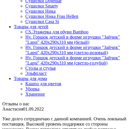
Сушилки Dogrular
Сушилки Smarty
Сушилки Ника
Сушилки Ника Frau Hellen
Сушилки Сasa Si
Товары для детей
CS.Этажерка для обуви Bamboo
Hv. Горшок детский в форме игрушки "Зайчик"
"Lapsi" 420х290х310 мм (белый)
Hv. Горшок детский в форме игрушки "Зайчик"
"Lapsi" 420х290х310 мм (светло-розовый)
Hv. Горшок детский в форме игрушки "Зайчик"
"Lapsi" 420х290х310 мм (светло-голубой)
Столы и стулья
Эльфпласт
Товары для дома
Кашпо для цветов
Уборка
Хранение
Отзывы о нас
Анастасия
01.09.2022
Уже долго сотрудничаю с данной компанией. Очень лояльный
поставщик. Высокий уровень поддержки со стороны