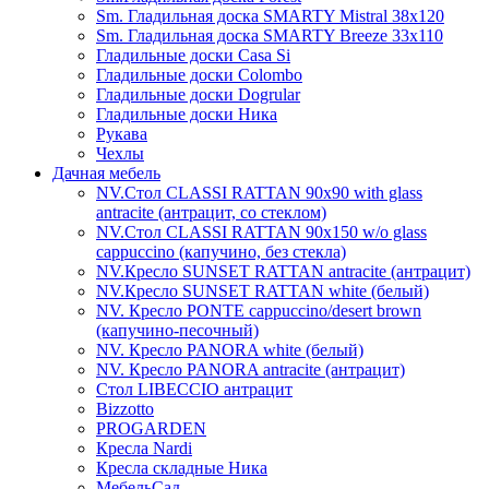
Sm. Гладильная доска SMARTY Mistral 38x120
Sm. Гладильная доска SMARTY Breeze 33х110
Гладильные доски Casa Si
Гладильные доски Colombo
Гладильные доски Dogrular
Гладильные доски Ника
Рукава
Чехлы
Дачная мебель
NV.Стол CLASSI RATTAN 90х90 with glass
antracite (антрацит, со стеклом)
NV.Стол CLASSI RATTAN 90х150 w/o glass
cappuccino (капучино, без стекла)
NV.Кресло SUNSET RATTAN antracite (антрацит)
NV.Кресло SUNSET RATTAN white (белый)
NV. Кресло PONTE cappuccino/desert brown
(капучино-песочный)
NV. Кресло PANORA white (белый)
NV. Кресло PANORA antracite (антрацит)
Стол LIBECCIO антрацит
Bizzotto
PROGARDEN
Кресла Nardi
Кресла складные Ника
МебельСад