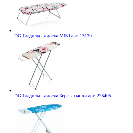
DG.Гладильная доска MINI арт. 15120
DG.Гладильная доска Березка мини арт. 235405