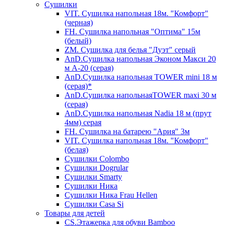
Сушилки
VIT. Сушилка напольная 18м. "Комфорт"
(черная)
FH. Сушилка напольная "Оптима" 15м
(белый)
ZM. Сушилка для белья "Дуэт" серый
AnD.Сушилка напольная Эконом Макси 20
м А-20 (серая)
AnD.Сушилка напольная TOWER mini 18 м
(серая)*
AnD.Сушилка напольнаяTOWER maxi 30 м
(серая)
AnD.Сушилка напольная Nadia 18 м (прут
4мм) серая
FH. Сушилка на батарею "Ария" 3м
VIT. Сушилка напольная 18м. "Комфорт"
(белая)
Cушилки Colombo
Сушилки Dogrular
Сушилки Smarty
Сушилки Ника
Сушилки Ника Frau Hellen
Сушилки Сasa Si
Товары для детей
CS.Этажерка для обуви Bamboo