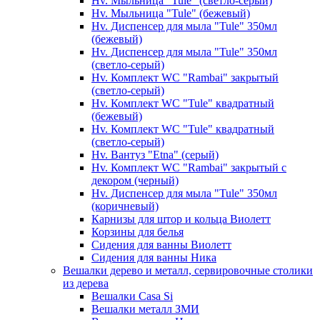
Hv. Мыльница "Tule" (светло-серый)
Hv. Мыльница "Tule" (бежевый)
Hv. Диспенсер для мыла "Tule" 350мл
(бежевый)
Hv. Диспенсер для мыла "Tule" 350мл
(светло-серый)
Hv. Комплект WC "Rambai" закрытый
(светло-серый)
Hv. Комплект WC "Tule" квадратный
(бежевый)
Hv. Комплект WC "Tule" квадратный
(светло-серый)
Hv. Вантуз "Etna" (серый)
Hv. Комплект WC "Rambai" закрытый с
декором (черный)
Hv. Диспенсер для мыла "Tule" 350мл
(коричневый)
Карнизы для штор и кольца Виолетт
Корзины для белья
Сидения для ванны Виолетт
Сидения для ванны Ника
Вешалки дерево и металл, сервировочные столики
из дерева
Вешалки Casa Si
Вешалки металл ЗМИ