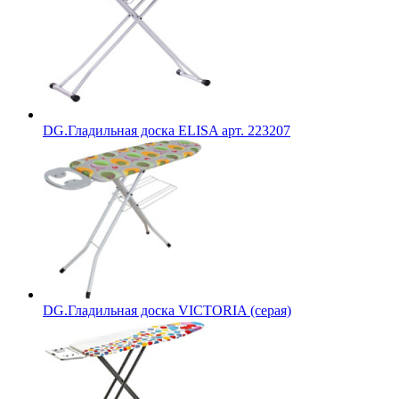
DG.Гладильная доска ELISA арт. 223207
DG.Гладильная доска VICTORIA (серая)