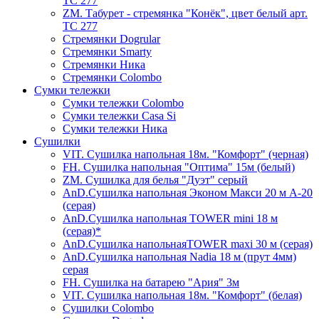
ТС 277
ZM. Табурет - стремянка "Конёк", цвет белый арт.
ТС 277
Стремянки Dogrular
Стремянки Smarty
Стремянки Ника
Стремянки Сolombo
Сумки тележки
Сумки тележки Colombo
Сумки тележки Сasa Si
Сумки тележки Ника
Сушилки
VIT. Сушилка напольная 18м. "Комфорт" (черная)
FH. Сушилка напольная "Оптима" 15м (белый)
ZM. Сушилка для белья "Дуэт" серый
AnD.Сушилка напольная Эконом Макси 20 м А-20
(серая)
AnD.Сушилка напольная TOWER mini 18 м
(серая)*
AnD.Сушилка напольнаяTOWER maxi 30 м (серая)
AnD.Сушилка напольная Nadia 18 м (прут 4мм)
серая
FH. Сушилка на батарею "Ария" 3м
VIT. Сушилка напольная 18м. "Комфорт" (белая)
Cушилки Colombo