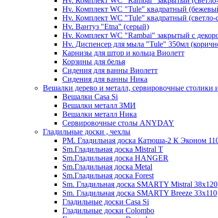
Hv. Комплект WC "Rambai" закрытый (светло
Hv. Комплект WC "Tule" квадратный (бежевы
Hv. Комплект WC "Tule" квадратный (светло-
Hv. Вантуз "Etna" (серый)
Hv. Комплект WC "Rambai" закрытый с декор
Hv. Диспенсер для мыла "Tule" 350мл (корич
Карнизы для штор и кольца Виолетт
Корзины для белья
Сидения для ванны Виолетт
Сидения для ванны Ника
Вешалки дерево и металл, сервировочные столики и
Вешалки Casa Si
Вешалки металл ЗМИ
Вешалки металл Ника
Сервировочные столы ANYDAY
Гладильные доски , чехлы
PM. Гладильная доска Катюша-2 К Эконом 110
Sm.Гладильная доска Mistral T
Sm.Гладильная доска HANGER
Sm.Гладильная доска Metal
Sm.Гладильная доска Forest
Sm. Гладильная доска SMARTY Mistral 38x120
Sm. Гладильная доска SMARTY Breeze 33х110
Гладильные доски Casa Si
Гладильные доски Colombo