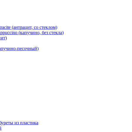
cite (антрацит, со стеклом)
puccino (капучино, без стекла)
ит)
капучино-песочный)
абуреты из пластика
й