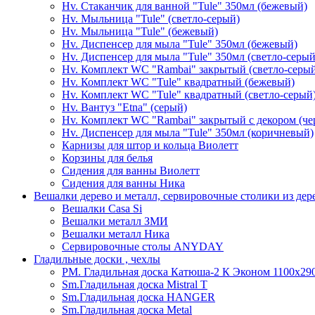
Hv. Стаканчик для ванной "Tule" 350мл (бежевый)
Hv. Мыльница "Tule" (светло-серый)
Hv. Мыльница "Tule" (бежевый)
Hv. Диспенсер для мыла "Tule" 350мл (бежевый)
Hv. Диспенсер для мыла "Tule" 350мл (светло-серый
Hv. Комплект WC "Rambai" закрытый (светло-серы
Hv. Комплект WC "Tule" квадратный (бежевый)
Hv. Комплект WC "Tule" квадратный (светло-серый
Hv. Вантуз "Etna" (серый)
Hv. Комплект WC "Rambai" закрытый с декором (ч
Hv. Диспенсер для мыла "Tule" 350мл (коричневый)
Карнизы для штор и кольца Виолетт
Корзины для белья
Сидения для ванны Виолетт
Сидения для ванны Ника
Вешалки дерево и металл, сервировочные столики из дер
Вешалки Casa Si
Вешалки металл ЗМИ
Вешалки металл Ника
Сервировочные столы ANYDAY
Гладильные доски , чехлы
PM. Гладильная доска Катюша-2 К Эконом 1100х290
Sm.Гладильная доска Mistral T
Sm.Гладильная доска HANGER
Sm.Гладильная доска Metal