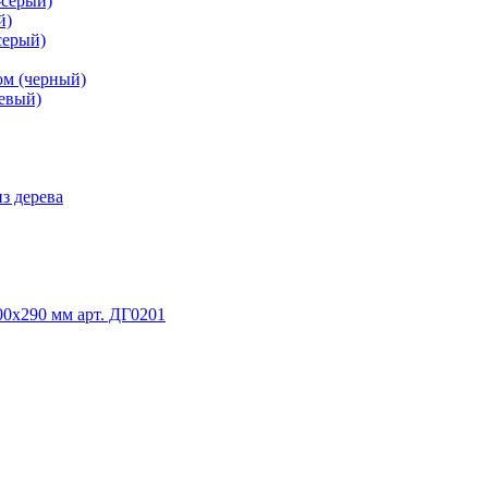
-серый)
й)
серый)
ом (черный)
невый)
з дерева
0х290 мм арт. ДГ0201