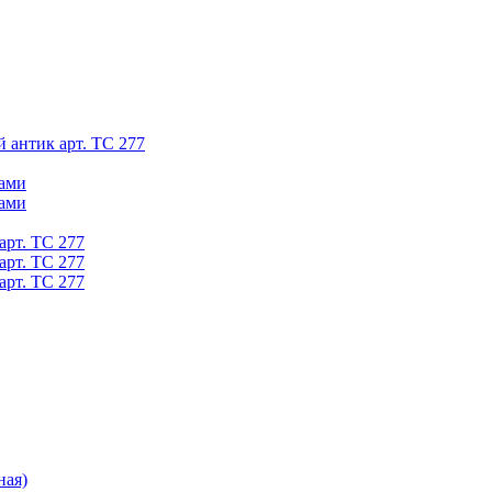
й антик арт. ТС 277
ками
ками
арт. ТС 277
арт. ТС 277
арт. ТС 277
ная)