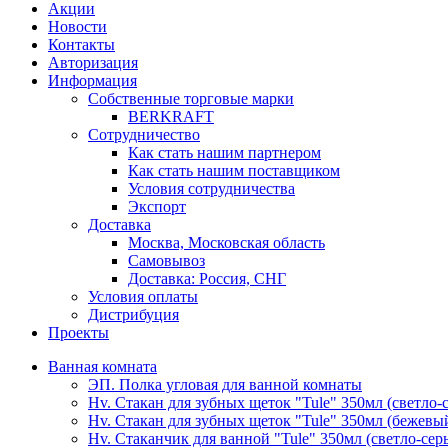
Акции
Новости
Контакты
Авторизация
Информация
Собственные торговые марки
BERKRAFT
Сотрудничество
Как стать нашим партнером
Как стать нашим поставщиком
Условия сотрудничества
Экспорт
Доставка
Москва, Московская область
Самовывоз
Доставка: Россия, СНГ
Условия оплаты
Дистрибуция
Проекты
Ванная комната
ЭП. Полка угловая для ванной комнаты
Hv. Стакан для зубных щеток "Tule" 350мл (светло-
Hv. Стакан для зубных щеток "Tule" 350мл (бежевы
Hv. Стаканчик для ванной "Tule" 350мл (светло-сер