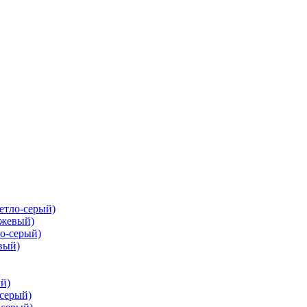
ветло-серый)
ежевый)
ло-серый)
вый)
ый)
-серый)