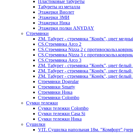
Пластиковые табуреты
Табуреты из металла
Этажерки Виолет
Этажерки ЗМИ
Этажерки Ника
Этажерки полки ANYDAY
Стремянки
ZM. Табурет - стремянка "Конёк", цвет медны
CS.Стремянка Arco 2
CS.Стремянка Nizza 2 с противоскольз.коври
CS.Стремянка Nizza 3 с противоскольз.коври
CS.Стремянка Arco 3
ZM. Табурет - стремянка "Конёк", цвет белый 
ZM. Табурет - стремянка "Конёк", цвет белый 
ZM. Табурет - стремянка "Конёк", цвет белый 
Стремянки Dogrular
Стремянки Smarty
Стремянки Ника
Стремянки Сolombo
Сумки тележки
Сумки тележки Colombo
Сумки тележки Сasa Si
Сумки тележки Ника
Сушилки
VIT. Сушилка напольная 18м. "Комфорт" (чер