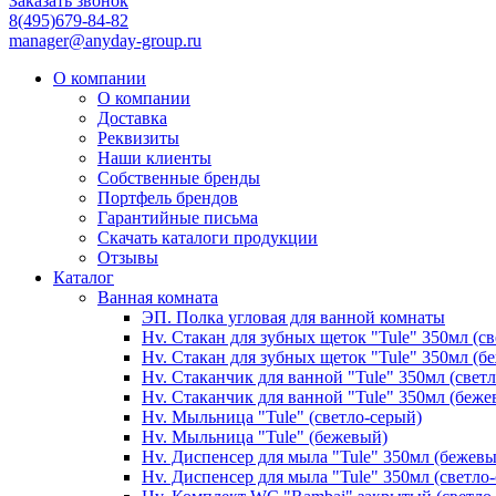
Заказать звонок
8(495)679-84-82
manager@anyday-group.ru
О компании
О компании
Доставка
Реквизиты
Наши клиенты
Собственные бренды
Портфель брендов
Гарантийные письма
Скачать каталоги продукции
Отзывы
Каталог
Ванная комната
ЭП. Полка угловая для ванной комнаты
Hv. Стакан для зубных щеток "Tule" 350мл (с
Hv. Стакан для зубных щеток "Tule" 350мл (б
Hv. Стаканчик для ванной "Tule" 350мл (свет
Hv. Стаканчик для ванной "Tule" 350мл (беже
Hv. Мыльница "Tule" (светло-серый)
Hv. Мыльница "Tule" (бежевый)
Hv. Диспенсер для мыла "Tule" 350мл (бежев
Hv. Диспенсер для мыла "Tule" 350мл (светло