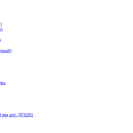
)
й)
)
ерный)
ева
 мм арт. ДГ0201