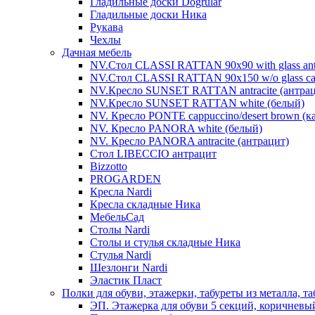
Гладильные доски Dogrular
Гладильные доски Ника
Рукава
Чехлы
Дачная мебель
NV.Стол CLASSI RATTAN 90х90 with glass antra
NV.Стол CLASSI RATTAN 90х150 w/o glass cap
NV.Кресло SUNSET RATTAN antracite (антрац
NV.Кресло SUNSET RATTAN white (белый)
NV. Кресло PONTE cappuccino/desert brown (
NV. Кресло PANORA white (белый)
NV. Кресло PANORA antracite (антрацит)
Стол LIBECCIO антрацит
Bizzotto
PROGARDEN
Кресла Nardi
Кресла складные Ника
МебельСад
Столы Nardi
Столы и стулья складные Ника
Стулья Nardi
Шезлонги Nardi
Эластик Пласт
Полки для обуви, этажерки, табуреты из металла, т
ЭП. Этажерка для обуви 5 секций, коричневы