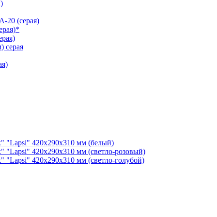
)
-20 (серая)
ерая)*
рая)
) серая
ая)
" "Lapsi" 420х290х310 мм (белый)
" "Lapsi" 420х290х310 мм (светло-розовый)
" "Lapsi" 420х290х310 мм (светло-голубой)