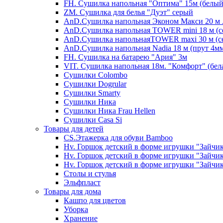
FH. Сушилка напольная "Оптима" 15м (белый
ZM. Сушилка для белья "Дуэт" серый
AnD.Сушилка напольная Эконом Макси 20 м А
AnD.Сушилка напольная TOWER mini 18 м (с
AnD.Сушилка напольнаяTOWER maxi 30 м (се
AnD.Сушилка напольная Nadia 18 м (прут 4мм
FH. Сушилка на батарею "Ария" 3м
VIT. Сушилка напольная 18м. "Комфорт" (бел
Cушилки Colombo
Сушилки Dogrular
Сушилки Smarty
Сушилки Ника
Сушилки Ника Frau Hellen
Сушилки Сasa Si
Товары для детей
CS.Этажерка для обуви Bamboo
Hv. Горшок детский в форме игрушки "Зайчик
Hv. Горшок детский в форме игрушки "Зайчик
Hv. Горшок детский в форме игрушки "Зайчик
Столы и стулья
Эльфпласт
Товары для дома
Кашпо для цветов
Уборка
Хранение